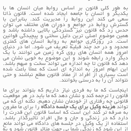
به طور کلی قانون بر اساس روابط میان انسان ها با
یکدیگر و انسان با جامعه ایجاد شده است. قانون ذاتا
سعی می کند این روابط را مدیریت کند. بنابراین با
گسترش روابط در جوامع و دوران های مختلف می توان
حدس زد که قانون نیز گستردگی بالایی داشته باشد و
همین موضوع اصلی ترین دلیل سختی و پیچیدگی قوانین
است. در روزگاری جوامع به روابط انسان های کمتری
محدود و در حد چند قبلیه تعریف می شود. اما در دنیای
امروز همه انسان های روی کره زمین می توانند با یک
دیگر وارد رابطه شوند و این موضوع به خوبی نشان می
دهد که قانون تا چه اندازه می تواند سخت و مبهم باشد.
این ابهام امروز به اندازه ای است که عملا باعث شده
است بسیاری از افراد از مفاد قانون مطلع نباشند و حتی
نتواند آن را به درستی بخوانند.
اینجاست که ما به فردی نیاز داریم که بتواند برای ما
قانون را ترجمه کند و نشان دهد که ما باید در هر موقعیت
قانونی چه رفتاری از خودمان نشان دهیم. نکته ای که می
تواند
هزینه وکیل برای یک جلسه دادگاه
را برای ما مقرون
به صرفه تر کند این است که اساسا قانون این قدرت را
دارد که در زندگی و جان و مال افراد تاثیرگذار باشد.
استفاده از یک وکیل در جلسه های دادگاه می تواند مانع
از این شود که زندگی شما بی جهت متاثر قانون شود و به