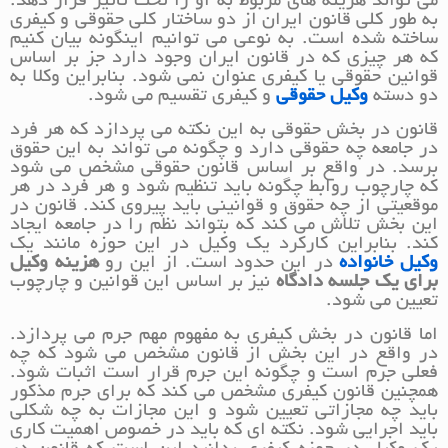
می تواند هزینه های مربوط به او را تحت تاثیر قرار دهد.
به طور کلی قانون ایران از دو ساختار کلی حقوقی و کیفری
ساخته شده است. به نوعی می توانیم اینگونه بیان کنیم
که هر چیزی که در قانون ایران وجود دارد جز بر اساس
قوانین حقوقی یا کیفری عنوان نمی شود. بنابراین وکلا به
دو دسته
وکیل حقوقی
و کیفری تقسیم می شود.
قانون در بخش حقوقی به این نکته می پردازد که هر فرد
در جامعه چه حقوقی دارد و چگونه می تواند به این حقوق
برسد. در واقع بر اساس قانون حقوقی مشخص می شود
که چارچوب روابط چگونه باید تنظیم شود و هر فرد در هر
موقعیتی از چه حقوق و قوانینی باید پیروی کند. قانون در
این بخش تلاش می کند که بتواند نظم را در جامعه ایجاد
کند. بنابراین کارکرد یک وکیل در این حوزه مانند یک
وکیل خانواده
در این حدود است. از این رو
هزینه وکیل
برای یک جلسه دادگاه
نیز بر اساس این قوانین و چارچوب
تعیین می شود.
اما قانون در بخش کیفری به مفهوم مهم جرم می پردازد.
در واقع در این بخش از قانون مشخص می شود که چه
فعلی جرم است و چگونه این جرم قرار است اثبات شود.
همچنین قانون کیفری مشخص می کند که برای جرم مذکور
باید چه مجازاتی تعیین شود و این مجازات به چه شکلی
باید اجرایی شود. نکته ای که باید در خصوص اهمیت کاری