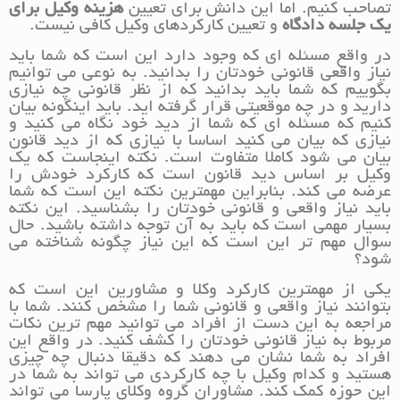
تصاحب کنیم. اما این دانش برای تعیین
هزینه وکیل برای
یک جلسه دادگاه
و تعیین کارکردهای وکیل کافی نیست.
در واقع مسئله ای که وجود دارد این است که شما باید
نیاز واقعی قانونی خودتان را بدانید. به نوعی می توانیم
بگوییم که شما باید بدانید که از نظر قانونی چه نیازی
دارید و در چه موقعیتی قرار گرفته اید. باید اینگونه بیان
کنیم که مسئله ای که شما از دید خود نگاه می کنید و
نیازی که بیان می کنید اساسا با نیازی که از دید قانون
بیان می شود کاملا متفاوت است. نکته اینجاست که یک
وکیل بر اساس دید قانون است که کارکرد خودش را
عرضه می کند. بنابراین مهمترین نکته این است که شما
باید نیاز واقعی و قانونی خودتان را بشناسید. این نکته
بسیار مهمی است که باید به آن توجه داشته باشید. حال
سوال مهم تر این است که این نیاز چگونه شناخته می
شود؟
یکی از مهمترین کارکرد وکلا و مشاورین این است که
بتوانند نیاز واقعی و قانونی شما را مشخص کنند. شما با
مراجعه به این دست از افراد می توانید مهم ترین نکات
مربوط به نیاز قانونی خودتان را کشف کنید. در واقع این
افراد به شما نشان می دهند که دقیقا دنبال چه چیزی
هستید و کدام وکیل با چه کارکردی می تواند به شما در
این حوزه کمک کند. مشاوران گروه وکلای پارسا می تواند