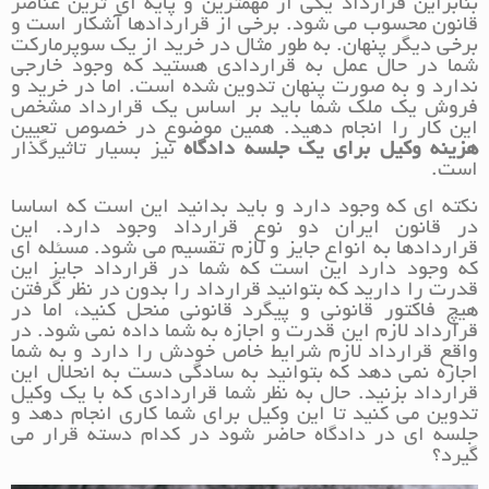
بنابراین قرارداد یکی از مهمترین و پایه ای ترین عناصر
قانون محسوب می شود. برخی از قراردادها آشکار است و
برخی دیگر پنهان. به طور مثال در خرید از یک سوپرمارکت
شما در حال عمل به قراردادی هستید که وجود خارجی
ندارد و به صورت پنهان تدوین شده است. اما در خرید و
فروش یک ملک شما باید بر اساس یک قرارداد مشخص
این کار را انجام دهید. همین موضوع در خصوص تعیین
هزینه وکیل برای یک جلسه دادگاه
نیز بسیار تاثیرگذار
است.
نکته ای که وجود دارد و باید بدانید این است که اساسا
در قانون ایران دو نوع قرارداد وجود دارد. این
قراردادها به انواع جایز و لازم تقسیم می شود. مسئله ای
که وجود دارد این است که شما در قرارداد جایز این
قدرت را دارید که بتوانید قرارداد را بدون در نظر گرفتن
هیچ فاکتور قانونی و پیگرد قانونی منحل کنید، اما در
قرارداد لازم این قدرت و اجازه به شما داده نمی شود. در
واقع قرارداد لازم شرایط خاص خودش را دارد و به شما
اجازه نمی دهد که بتوانید به سادگی دست به انحلال این
قرارداد بزنید. حال به نظر شما قراردادی که با یک وکیل
تدوین می کنید تا این وکیل برای شما کاری انجام دهد و
جلسه ای در دادگاه حاضر شود در کدام دسته قرار می
گیرد؟