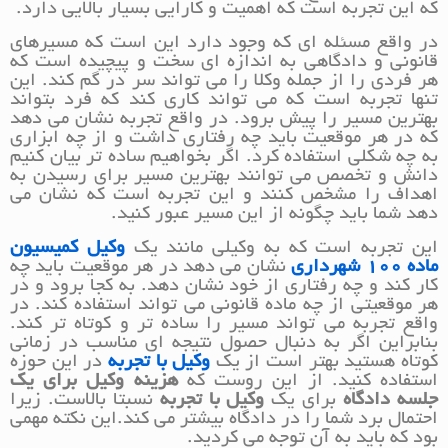
که این تجربه است که اهمیت و کارایی بسیار بالایی دارد.
در واقع مسئله ای که وجود دارد این است که مسیرهای
قانونی و دادگاهی به اندازه ای سخت و پیچیده است که
هر فردی را از جمله وکلا را می تواند سر در گم کند. این
تنها تجربه است که می تواند کاری کند که فرد بتواند
بهترین مسیر را پیش برود. در واقع تجربه نشان می دهد
که در هر موقعیت باید چه رفتاری داشت و از چه ابزاری
به چه شکلی استفاده کرد. اگر بخواهیم ساده تر بیان کنیم
دانش و تخصص می توانند بهترین مسیر برای رسیدن به
اهداف را مشخص کنند و این تجربه است که نشان می
دهد شما باید چگونه از این مسیر عبور کنید.
این تجربه است که به وکیلی مانند یک
وکیل کمیسیون
ماده ۱۰۰ شهرداری
نشان می دهد در هر موقعیت باید چه
کار کند و چه رفتاری از خود نشان دهد. به کجا برود و در
هر موقعیتی از چه ماده قانونی می تواند استفاده کند. در
واقع تجربه می تواند مسیر را ساده تر و کوتاه تر کند.
بنابراین اگر به دنبال حصول نتیجه ای مناسب در زمانی
کوتاه هستید بهتر است از یک
وکیل با تجربه
در این حوزه
استفاده کنید. از این روست که
هزینه وکیل برای یک
جلسه دادگاه
برای یک
وکیل با تجربه
نسبتا بالاست. زیرا
احتمال برد شما را در دادگاه بیشتر می کند.این نکته مهمی
بود که باید به آن توجه می کردید.