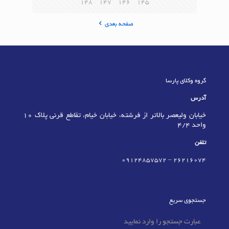
148
147
146
145
صفحه بعدی
گروه وکلای پارسا
آدرس
خیابان ولیعصر بالاتر از فرشته، خیابان خیام، تقاطع قرنی پلاک 10
واحد 4/4
تلفن
09124857572
–
٢٦٢١٦٠٧٤
جستجوی سریع