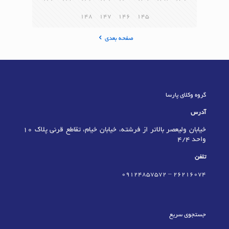
148
147
146
145
صفحه بعدی
گروه وکلای پارسا
آدرس
خیابان ولیعصر بالاتر از فرشته، خیابان خیام، تقاطع قرنی پلاک 10
واحد 4/4
تلفن
09124857572
–
٢٦٢١٦٠٧٤
جستجوی سریع