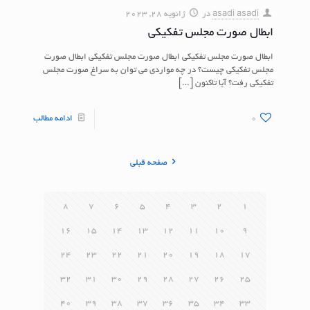
asadi asadi
در
ژانویه 28, 2023
ابطال صورت مجلس تفکیکی
ابطال صورت مجلس تفکیکی ابطال صورت مجلس تفکیکی ابطال صورت
مجلس تفکیکی چیست؟ در چه مواردی می توان به سراغ صورت مجلس
تفکیکی رفت؟ آیا تاکنون
[…]
0
ادامه مطالب
صفحه قبلی
8
7
6
5
4
3
2
1
16
15
14
13
12
11
10
9
24
23
22
21
20
19
18
17
32
31
30
29
28
27
26
25
40
39
38
37
36
35
34
33