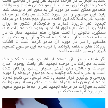
تشدید مجازات در مرحله تجدید نظر یکی از مباحثی است
که در حقوق کیفری بسیار با ان مواجه می شویم و سوالات
متعددی ممکن است در مورد آن به ذهن افراد برسد. شما
باید این موضوع را در مورد تشدید مجازات در مرحله
تجدید نظربدانید که این قاعده بسیار مهم معمولا در مرحله
تجدید نظر کاربرد ندارد و قانونگذار کشور ما برای
جلوگیری از تضییع حقوق افراد و بوجود آمد مجازات های
سنگین، قانونی را تحت عنوان منع تشدید مجازات در
مرحله تجدید نظر ایجاد کرده است و آرای وحدت رویه
مختلفی را نیز در مورد ان صادر کرده است تا قضات
پرونده های مختلف بتوانند با توجه به این موضوع تصمیم
گیری درستی داشته باشند.
اگر شما نیز جزء آن دسته از افرادی هستید که مبحث
تشدید مجازات در مرحله تجدید نظر باعث بوجود آمدن
ابهامات و چالش های ذهنی بسیار زیادی برایتان شده
است و نمی دانید که چگونه باید موضوع مربوطه را مورد
بررسی و پیگیری قرار دهید به شما توصیه می کنیم که رد
ادامه این متن با ما همراه باشید تا تمامی مسائل مربوط به
تشدید مجازات در مرحله تجدید نظر را به ما توضیح دهیم
و در مورد آنها صحبت کنیم.