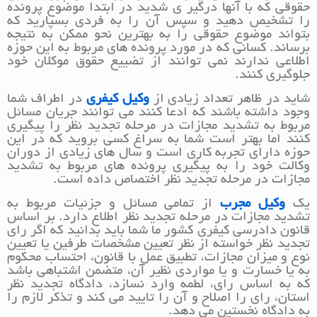
حقوقی که با آنها درگیر ی شدید در ابتدا موضوع پرونده
را تشخیص دهید و سپس آن را به فردی بسپارید که
بتواند موضوع حقوقی را به بهترین نحو ممکن به نتیجه
برساند. کسانی که در مورد پرونده های مربوط به این حوزه
اطلاعی ندارند نمی توانند از تضییع حقوق موکلان خود
جلوگیری کنند.
شاید در ظاهر تعداد زیادی از
وکیل کیفری
در اطراف شما
وجود داشته باشند که ادعا کنند می توانند جریان مسائل
مربوط به تشدید مجازات در مرحله تجدید نظر را پیگیری
کنند اما بهتر است شما به سراغ کسی بروید که در این
حوزه دارای تجربه کاری است و سال های زیادی از دوران
وکالت خود را به پیگیری پرونده های مربوط به تشدید
مجازات در مرحله تجدید نظر اختصاص داده است.
یک
وکیل مجرب
از تمامی مسائل و جزئیات مربوط به
تشدید مجازات در مرحله تجدید نظر اطلاع دارد. بر اساس
قانون دادرسی کیفری کشور ما شما باید بدانید که اگر رای
تجدید نظر خواسته از نظر تعیین مشخصات طرفین یا تعیین
نوع و میزان مجازات، تطبیق عمل با قانون، احتساب محکوم
به یا خسارت و یا مواردی نظیر آن، متضمن اشتباهی باشد
که به اساس رای، لطمه وارد نسازد، دادگاه تجدید نظر
استان، رای را اصلاح و آن را تایید می‏ کند و تذکر لازم را
به دادگاه نخستین می دهد.