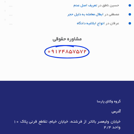
حسین ناطق
در
تعریف اصل عدم
مصطفی
در
ابطال معامله به دلیل حجر
عرفان
در
انواع ابلاغیه دادگاه
مشاوره حقوقی
09124857572
گروه وکلای پارسا
آدرس
خیابان ولیعصر بالاتر از فرشته، خیابان خیام، تقاطع قرنی پلاک 10
واحد 4/4