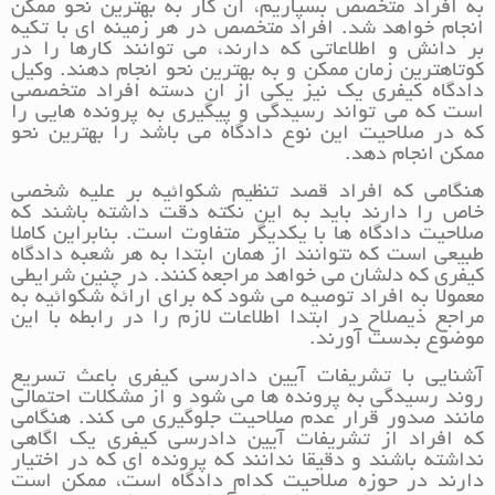
به افراد متخصص بسپاریم، آن کار به بهترین نحو ممکن
انجام خواهد شد. افراد متخصص در هر زمینه ای با تکیه
بر دانش و اطلاعاتی که دارند، می توانند کارها را در
کوتاهترین زمان ممکن و به بهترین نحو انجام دهند. وکیل
دادگاه کیفری یک نیز یکی از ان دسته افراد متخصصی
است که می تواند رسیدگی و پیگیری به پرونده هایی را
که در صلاحیت این نوع دادگاه می باشد را بهترین نحو
ممکن انجام دهد.
هنگامی که افراد قصد تنظیم شکوائیه بر علیه شخصی
خاص را دارند باید به این نکته دقت داشته باشند که
صلاحیت دادگاه ها با یکدیگر متفاوت است. بنابراین کاملا
طبیعی است که نتوانند از همان ابتدا به هر شعبه دادگاه
کیفری که دلشان می خواهد مراجعه کنند. در چنین شرایطی
معمولا به افراد توصیه می شود که برای ارائه شکوائیه به
مراجع ذیصلاح در ابتدا اطلاعات لازم را در رابطه با این
موضوع بدست آورند.
آشنایی با تشریفات آیین دادرسی کیفری باعث تسریع
روند رسیدگی به پرونده ها می شود و از مشکلات احتمالی
مانند صدور قرار عدم صلاحیت جلوگیری می کند. هنگامی
که افراد از تشریفات آیین دادرسی کیفری یک اگاهی
نداشته باشند و دقیقا ندانند که پرونده ای که در اختیار
دارند در حوزه صلاحیت کدام دادگاه است، ممکن است