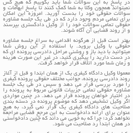
در پاسخ به این سوالات شما باید بگوییم که هیچ کس
نمیتواند همچون وکلا به شما کمک کنند تا پاسخ ابهامات و
سوالات حقوقی خود را بدست آورید. امروزه این امکان
برای تمامی مردم وجود دارد که در طی یک جلسه مشاوره
حقوقی تمامی سوالات خود را از وکیل دادگستری بپرسند
و از روند قضایی آن آگاه شوند.
بهتر است قبل از هرگونه اقدامی به سراغ جلسه مشاوره
حقوقی با وکیل بروید. با استفاده از این روش شما
میتوانید با دید باز و روشنی مراحل دادرسی پرونده ای که
در دست دارید را پیگیری کنید، در غیر این صورت هزینه
و زمان شما مورد اتلاف قرار خواهد گرفت.
معمولا وکیل دادگاه کیفری یک از همان ابتدا و قبل از آغاز
روند دادرسی پرونده، جوانب مختلف حقوقی پرونده کیفری
را مورد بررسی قرار می دهد و سپس در طی یک جلسه
مشاوره حقوقی تمامی جزییات قانونی مربوط به پرونده را
در اختیار خواهان پرونده قرار می دهد. در چنین مواردی
اگر وکیل تشخیص دهد که موضوع پرونده در دسته بندی
صلاحیت های دادگاه کیفری یک قرار نمی گیرد، به هیچ
عنوان برای ارائه دادخواست به این مرجع قضایی مراجعه
نخواهد کرد؛ چرا که به خوبی می داند که چنین دادخواستی
در همان ابتدا رد صلاحیت می شود.