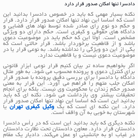
دادسرا تنها امکان صدور قرار دارد
نکته بسیار مهمی که باید در خصوص دادسرا بدانید این
است که اساسا این نهاد تنها امکان صدور قرار دارد. قرار
و حکم دو نوع رای صادر شده توسط نهاد های قضایی و
دادگاه های حقوقی و کیفری است. حکم دارای دو ویژگی
مشخص است. اولا این که حکم باید در موضوعیت دعوی
باشد و از قاطعیت برخوردار باشد. قرار حالتی است که
یکی از این دو ویژگی را نداشته باشد. به نوعی قرار یا در
موضوعیت دعوی نیست و یا قاطعیت ندارد.
اگر بخواهیم ساده تر بیان کنیم قرار نوعی ابزار قانونی
برای کنترل دعوی و پرونده محسوب می شود. به طور مثال
دادگاه یا دادسرا برای بررسی دقیق پرونده با صدور قرار
امکان جلب متهم را فراهم می آورد. این قرار به معنی
صدور حکم زندان یا محکومیت وی نیست. بلکه برای انجام
تحقیقات بیشتر وی بازداشت می شود. نکته ای که باید
بدانید این است که اساسا این نهاد تنها امکان صدور قرار
دارد. این نکته ای است که یک
وکیل کیفری تهران
یا
شهرستان به خوبی به آن واقف است.
نکته دیگری که باید بدانید این است که در رأس دادسرا
دادستان قرار دارد. معاون دادستان تحت نظارت دادستان
در غیاب او به جانشینی او عمل می‌کند. دادیار یک مقام