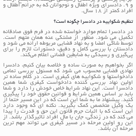
و 9. دادسرای ویژه اطفال و نوجوانان که به جرائم اطفال و
افراد کمتر از ۱۸ سال.
تنظیم شکواییه در دادسرا چگونه است؟
در دادسرا تمام موارد خواسته شده در فرم فوق صادقانه
تکمیل می شود. منظور از مشتکی عنه همان متهم است.
توسط شاکی امضا و به نهاد قضایی مربوطه ارائه می شود و
دادستان با بررسی کامل و دقیق، دستورات لازم را برای
پی‌گیری و رسیدگی به ضابطین قضائی اعلام می‌کند.
اگر بخواهیم به صورت ساده و خلاصه بیان کنیم، دادسرا
نهادی قضایی محسوب می شود که مسئول بررسی تمامی
دادخواستها و شکواییه های کیفری است. در کلام ساده تر
اولین نهاد بررسی کننده دادخواست کیفری شما همین
دادسرا است. این نهاد شرایط خاص خودش را دارد و شما
باید بر اساس همین شرایط و قوانین حقوق خود را پیگیری
کنید. پیشنهاد ما به شما این است که در این مسیر حتما از
یک وکیل متخصص کمک بگیرید. نکته ای که وجود دارد
این است که با اثبات جرم قانون این حق و قدرت را پیدا
می کند که در زندگی، جان یا مال افراد تاثیرگذار باشد. از
این رو اولین مرحله در مسیر کیفری می تواند مهم ترین
مرحله آن باشد.