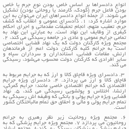
انواع دادسراها بر اساس خاص بودن نوع جرم یا خاص
بودن فاعل جرم (کودک، کارمند یا روحانی بودن) تشکیل
می شوند. از جمله انواع دادسراهای ایران می‌توان به این
موارد اشاره کرد: 1. دادسرای عمومی و انقلاب که کشف
جرم، تعقیب متهم، انجام تحقیقات مقدماتی و اجرای احکام
کیفری از وظایف این نهاد است. به عبارتی این نهاد به
تمامی جرایم عمومی و عادی در جامعه رسیدگی می کند، 2.
مجتمع ویژه کارکنان دولت که یک نهاد قضایی اختصاصی
است به جرائم کلیه کارکنان دولت اعم از فرماندهان
ارتش، مقامات قضایی، استانداران و سرداران سپاه و
سایر افرادی که کارکنان دولت محسوب می‌شود، رسیدگی
می کند.
3. دادسرای ویژه قاچاق کالا و ارز که به جرایم مربوط به
قاچاق کالا و ارز می پردازد. 4. دادسرای ویژه جرایم
اقتصادی که جرائم اقتصادی خاصی مانند؛ جرایم گمرکی،
ارتشا، اختلاس و پولشویی رسیدگی می کند، 5. نهاد
قضایی ویژه جرایم پولی و بانکی که وظیفه اش رسیدگی به
تمام جرایم پولی و مالی و احقاق حق تمام مالباختگان کشور
است.
6. مجتمع ویژه روحانیت زیر نظر رهبری به جرائم
روحانیون می پردازد 7. مجتمع ویژه جرایم پزشکی که به
جرایم پزشکی و پزشکان رسیدگی می‌کند،8. مجتمع ارشاد