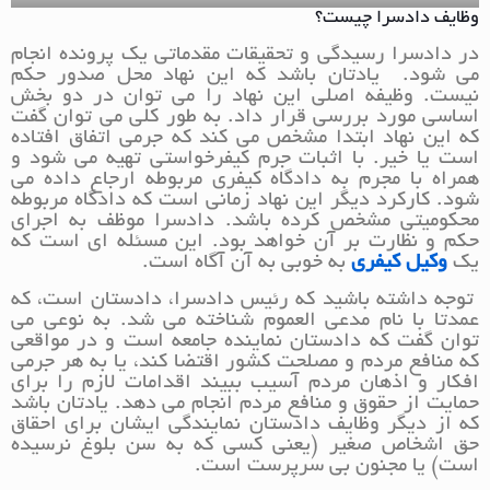
وظایف دادسرا چیست؟
در دادسرا رسیدگی و تحقیقات مقدماتی یک پرونده انجام
می شود. یادتان باشد که این نهاد محل صدور حکم
نیست. وظیفه اصلی این نهاد را می توان در دو بخش
اساسی مورد بررسی قرار داد. به طور کلی می توان گفت
که این نهاد ابتدا مشخص می کند که جرمی اتفاق افتاده
است یا خیر. با اثبات جرم کیفرخواستی تهیه می شود و
همراه با مجرم به دادگاه کیفری مربوطه ارجاع داده می
شود. کارکرد دیگر این نهاد زمانی است که دادگاه مربوطه
محکومیتی مشخص کرده باشد. دادسرا موظف به اجرای
حکم و نظارت بر آن خواهد بود. این مسئله ای است که
یک
وکیل کیفری
به خوبی به آن آگاه است.
توجه داشته باشید که رئیس دادسرا، دادستان است، که
عمدتا با نام مدعی العموم شناخته می شد. به نوعی می
توان گفت که دادستان نماینده جامعه است و در مواقعی
که منافع مردم و مصلحت کشور اقتضا کند، یا به هر جرمی
افکار و اذهان مردم آسیب ببیند اقدامات لازم را برای
حمایت از حقوق و منافع مردم انجام می دهد. یادتان باشد
که از دیگر وظایف دادستان نمایندگی ایشان برای احقاق
حق اشخاص صغیر (یعنی کسی که به سن بلوغ نرسیده
است) یا مجنون بی سرپرست است.