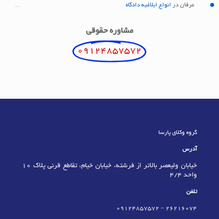
عرفان
در
انواع ابلاغیه دادگاه
مشاوره حقوقی
09124857572
گروه وکلای پارسا
آدرس
خیابان ولیعصر بالاتر از فرشته، خیابان خیام، تقاطع قرنی پلاک 10
واحد 4/4
تلفن
09124857572
–
٢٦٢١٦٠٧٤