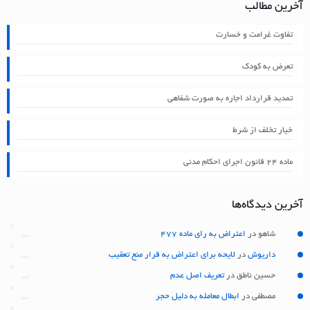
آخرین مطالب
تفاوت غرامت و خسارت
تعرض به کودک
تمدید قرارداد اجاره به صورت شفاهی
خیار تخلف از شرط
ماده ۲۴ قانون اجرای احکام مدنی
آخرین دیدگاه‌ها
شاهو
در
اعتراض به رای ماده 477
داریوش
در
لایحه برای اعتراض به قرار منع تعقیب
حسین ناطق
در
تعریف اصل عدم
مصطفی
در
ابطال معامله به دلیل حجر