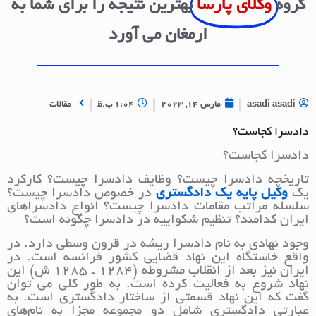
گروه
وکلای پارسا
بهترین نتیجه را برای شما به
ارمغان می آورد
asadi asadi
مارس 14, 2023
1:04 ب.ظ
مقالات
دادسرا کجاست؟
دادسرا کجاست؟
تاریخچه دادسرا چیست؟ وظایف دادسرا چیست؟ کارکرد
یک
وکیل پایه یک دادگستری
در خصوص دادسرا چیست؟
سلسله مراتب مقامات دادسرا چیست؟ انواع دادسراهای
ایران کدامند؟ تنظیم شکواییه در دادسرا چگونه است؟
وجود نهادی به نام دادسرا ریشه در قرون وسطی دارد. در
واقع خاستگاه این نهاد قضایی کشور فرانسه است. در
ایران نیز بعد از انقلاب مشروطه (1284 ـ 1285 ش) این
نهاد شروع به فعالیت کرده است. به طور کلی می توان
گفت که این نهاد قسمتی از ساختار دادگستری است. به
عبارتی دادگستری شامل دو مجموعه مجزا به نام‌های