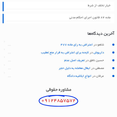
خیار تخلف از شرط
ماده ۲۴ قانون اجرای احکام مدنی
آخرین دیدگاه‌ها
شاهو
در
اعتراض به رای ماده 477
داریوش
در
لایحه برای اعتراض به قرار منع تعقیب
حسین ناطق
در
تعریف اصل عدم
مصطفی
در
ابطال معامله به دلیل حجر
عرفان
در
انواع ابلاغیه دادگاه
مشاوره حقوقی
09124857572