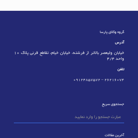
گروه وکلای پارسا
آدرس
خیابان ولیعصر بالاتر از فرشته، خیابان خیام، تقاطع قرنی پلاک 10
واحد 4/4
تلفن
09124857572
–
٢٦٢١٦٠٧٤
جستجوی سریع
آخرین مقالات