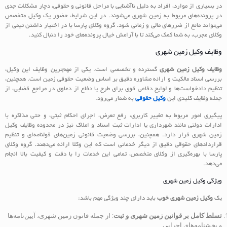
در بسیاری از موارد، افراد به دلیل ناآشنایی با مراحل قانونی و حقوقی، دچار مشکلات جدی
در پرونده‌های مربوط به زمین شهری می‌شوند. در این شرایط، حضور یک وکیل متخصص
می‌تواند مانع از ضررهای مالی و زمانی شود. گروه وکلای پارسا با در اختیار داشتن تیمی از
وکلای مجرب، به شما کمک می‌کند تا با آرامش خیال پرونده‌های خود را دنبال کنید.
وظایف وکیل زمین شهری
وظایف وکیل زمین شهری
گسترده و تخصصی است. یکی از مهم‌ترین وظایف این وکیل،
بررسی اسناد مالکیت و ارائه مشاوره دقیق بر اساس وضعیت حقوقی زمین است. همچنین،
تنظیم دادخواست‌ها و لوایح دفاعی قوی برای طرح یا دفاع از دعاوی در مراجع قضایی، از
جمله وظایف کلیدی این
وکیل حقوقی
به شمار می‌رود.
پیگیری امور مربوط به تغییر کاربری، رفع تعرض، اجرای احکام ثبتی، و حتی مذاکره با
ادارات دولتی مانند شهرداری یا ادارات ثبت اسناد و املاک نیز در محدوده وظایف وکیل
زمین شهری قرار دارد. همچنین، بررسی وضعیت قانونی زمین‌های قولنامه‌ای و تنظیم
قراردادهای حقوقی دقیق از دیگر خدماتی است که این وکلا ارائه می‌دهند. گروه وکلای
پارسا با بهره‌گیری از وکلای متخصص، تمامی این خدمات را با دقت و کیفیت بالا انجام
می‌دهد.
ویژگی وکیل زمین شهری
یک
وکیل زمین شهری خوب
باید دارای چند ویژگی مهم باشد:
تسلط کامل بر قوانین زمین شهری و ثبت
: از جمله قانون زمین شهری، آیین‌نامه‌ها
و بخشنامه‌های اجرایی.