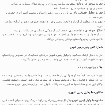
تجربه موفق در دعاوی مشابه
: سابقه پیروزی در پرونده‌های مشابه می‌تواند
تضمینی برای موفقیت پرونده شما باشد.
قدرت تحلیل حقوقی بالا
: توانایی بررسی دقیق اسناد و تنظیم استراتژی حقوقی
هوشمندانه.
مهارت در تنظیم قرارداد و لایحه
: نوشتن قراردادهای حقوقی دقیق و لوایح دفاعی
قوی.
اخلاق حرفه‌ای و امانت‌داری
: حفظ اسرار موکل و پیگیری صادقانه پرونده.
در گروه وکلای پارسا، تمام وکلای فعال در حوزه زمین شهری این ویژگی‌ها را دارا هستند و
با تعهد کامل، به پرونده‌های موکلان رسیدگی می‌کنند.
شماره تلفن وکیل زمین شهری
اگر به دنبال ارتباط مستقیم با
وکیل زمین شهری
حرفه‌ای هستید تا در خصوص پرونده‌های
خود مشاوره بگیرید یا وکالت بدهید، می‌توانید با شماره زیر تماس بگیرید:
09124857572
این شماره مستقیماً به گروه وکلای پارسا متصل است و شما می‌توانید با تماس در ساعات
اداری، مشاوره اولیه رایگان دریافت کنید و در صورت نیاز وقت حضوری تنظیم نمایید.
وکلای این مجموعه آماده پاسخگویی به سوالات حقوقی شما در زمینه زمین شهری هستند.
مشاوره با وکیل زمین شهری
مشاوره با وکیل زمین شهری
یکی از مهم‌ترین مراحل برای آغاز یک پرونده موفق است. قبل
از هرگونه اقدام حقوقی یا قضایی، باید وضعیت زمین، اسناد، مالکیت و شرایط قانونی به