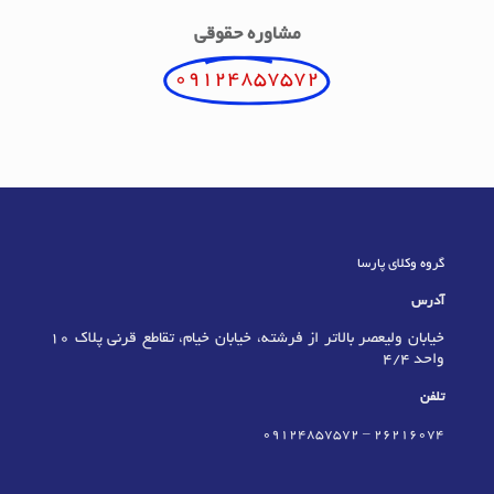
مشاوره حقوقی
09124857572
گروه وکلای پارسا
آدرس
خیابان ولیعصر بالاتر از فرشته، خیابان خیام، تقاطع قرنی پلاک 10
واحد 4/4
تلفن
09124857572
–
٢٦٢١٦٠٧٤