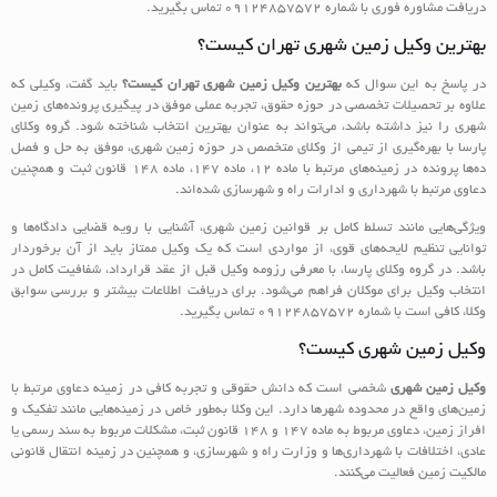
دریافت مشاوره فوری با شماره 09124857572 تماس بگیرید.
بهترین وکیل زمین شهری تهران کیست؟
در پاسخ به این سوال که
بهترین وکیل زمین شهری تهران کیست؟
باید گفت، وکیلی که
علاوه بر تحصیلات تخصصی در حوزه حقوق، تجربه عملی موفق در پیگیری پرونده‌های زمین
شهری را نیز داشته باشد، می‌تواند به عنوان بهترین انتخاب شناخته شود. گروه وکلای
پارسا با بهره‌گیری از تیمی از وکلای متخصص در حوزه زمین شهری، موفق به حل و فصل
ده‌ها پرونده در زمینه‌های مرتبط با ماده 12، ماده 147، ماده 148 قانون ثبت و همچنین
دعاوی مرتبط با شهرداری و ادارات راه و شهرسازی شده‌اند.
ویژگی‌هایی مانند تسلط کامل بر قوانین زمین شهری، آشنایی با رویه قضایی دادگاه‌ها و
توانایی تنظیم لایحه‌های قوی، از مواردی است که یک وکیل ممتاز باید از آن برخوردار
باشد. در گروه وکلای پارسا، با معرفی رزومه وکیل قبل از عقد قرارداد، شفافیت کامل در
انتخاب وکیل برای موکلان فراهم می‌شود. برای دریافت اطلاعات بیشتر و بررسی سوابق
وکلا، کافی است با شماره 09124857572 تماس بگیرید.
وکیل زمین شهری کیست؟
وکیل زمین شهری
شخصی است که دانش حقوقی و تجربه کافی در زمینه دعاوی مرتبط با
زمین‌های واقع در محدوده شهرها دارد. این وکلا به‌طور خاص در زمینه‌هایی مانند تفکیک و
افراز زمین، دعاوی مربوط به ماده 147 و 148 قانون ثبت، مشکلات مربوط به سند رسمی یا
عادی، اختلافات با شهرداری‌ها و وزارت راه و شهرسازی، و همچنین در زمینه انتقال قانونی
مالکیت زمین فعالیت می‌کنند.