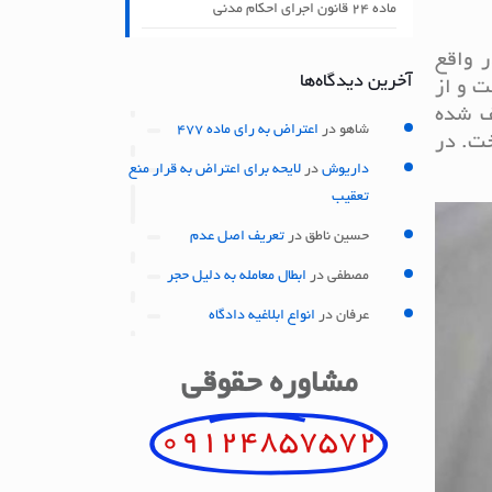
ماده ۲۴ قانون اجرای احکام مدنی
ر واقع
آخرین دیدگاه‌ها
ت و از
ف شده
شاهو
در
اعتراض به رای ماده 477
خت. در
داریوش
در
لایحه برای اعتراض به قرار منع
تعقیب
حسین ناطق
در
تعریف اصل عدم
مصطفی
در
ابطال معامله به دلیل حجر
عرفان
در
انواع ابلاغیه دادگاه
مشاوره حقوقی
09124857572