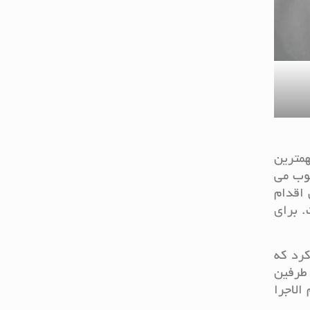
همترین
وب می
 اقدام
. برای
کرد که
طرفین
الاجرا