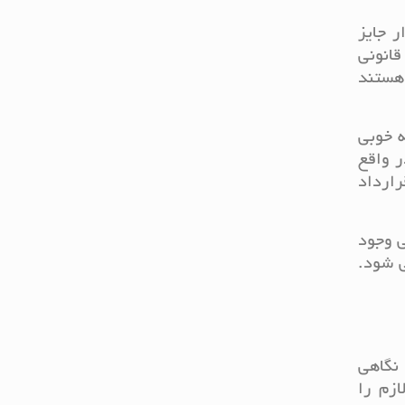
ر جایز
انونی
 هستند
ه خوبی
ر واقع
رارداد
ی وجود
ی شود.
نگاهی
زم را