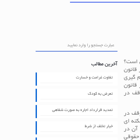
 است؟
آخرین مطالب
قانون
م گیری
تفاوت غرامت و خسارت
قانون
قف در
تعرض به کودک
تمدید قرارداد اجاره به صورت شفاهی
وقف در
کته ای
خیار تخلف از شرط
آن در
حقوقی