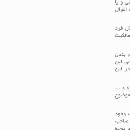
ی و یا
 اموال
ال فرد
مالکیت
 بندی
ی این
ر این
ره و …
موضوع
ف وجود
ز صاحب
 توجه