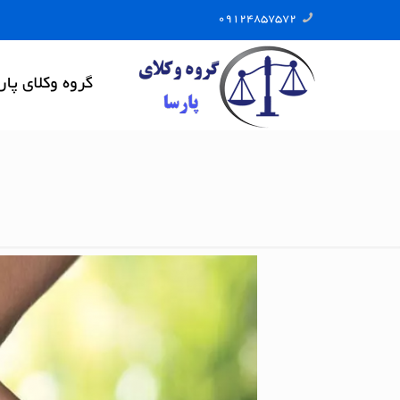
09124857572
گروه وکلای پار