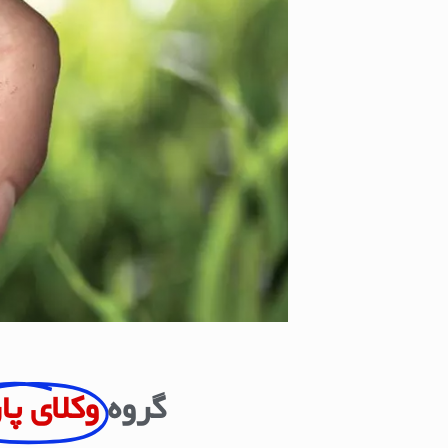
گروه
وکلای پا