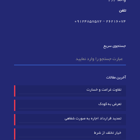
واحد 4/4
تلفن
09124857572
–
٢٦٢١٦٠٧٤
جستجوی سریع
آخرین مقالات
تفاوت غرامت و خسارت
تعرض به کودک
تمدید قرارداد اجاره به صورت شفاهی
خیار تخلف از شرط