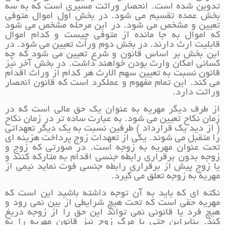
تدوین شده است. انحصار وراثت مسیری است که به سه
بخش عمده تقسیم می شود. در بخش اول اموال متوفی
تعیین و مشخص می شود. در این مرحله مشخص می شود
که اموال به جا مانده از متوفی چیست و کدام اموال
قابلیت ارث دارند. در بخش دوم وراث تعیین می شود. در
این بخش بر اساس قانون و شرع تعیین می شود که چه
کسانی امکان وارث بودن خواهند داشت. در بخش آخر نیز
قانون نسبت به تعیین سهم الارث هر کدام از وراث اقدام
می کند. این تمام مفهوم و عملکرد است که قانون انحصار
وراثت دارد.
از طرف دیگر مهریه به عنوان یک حق مالی است که در
زمان نکاح تعیین می شود. به عبارت ساده تر در زمان نکاح
( از دید یک قرارداد ) طرفین نسبت به یک دیگر تعهداتی
را متقبل می شوند. یکی از تعهدات زوج پرداخت هزینه ای
تحت عنوان مهریه به زوجه است. در صورتی که زوج و
زوجه بدون برقراری رابطه جنسی اقدام به متارکه کنند و
یا زوج پیش از برقراری رابطه جنسی فوت نماید نیمی از
مهریه به زوجه تعلق می گیرد.
نکته ای که باید به آن توجه داشته باشید این است که
مهریه حقی است که تحت هیچ شرایطی از بین نمی رود و
هیچ فرد یا قانونی نمی تواند این حق را از زوجه دریغ
کند. بنابراین حتی با مرگ زوج نیز قانون مهریه را به