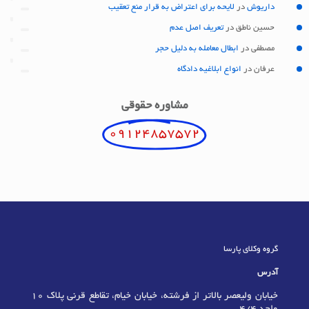
داریوش
در
لایحه برای اعتراض به قرار منع تعقیب
حسین ناطق
در
تعریف اصل عدم
مصطفی
در
ابطال معامله به دلیل حجر
عرفان
در
انواع ابلاغیه دادگاه
مشاوره حقوقی
09124857572
گروه وکلای پارسا
آدرس
خیابان ولیعصر بالاتر از فرشته، خیابان خیام، تقاطع قرنی پلاک 10