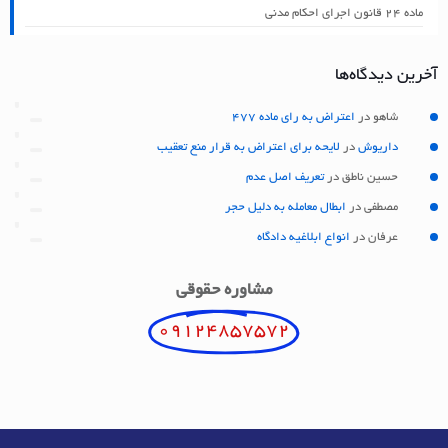
ماده ۲۴ قانون اجرای احکام مدنی
آخرین دیدگاه‌ها
شاهو
در
اعتراض به رای ماده 477
داریوش
در
لایحه برای اعتراض به قرار منع تعقیب
حسین ناطق
در
تعریف اصل عدم
مصطفی
در
ابطال معامله به دلیل حجر
عرفان
در
انواع ابلاغیه دادگاه
مشاوره حقوقی
09124857572