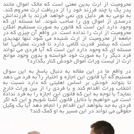
محرومیت از ارث بدین معنی است که مالک اموال مانند
پدر یک یا چند فرزند خود را از دریافت ارث محروم کند.
به نوعی به هر دلیل وی نمی خواهد فرزند یا فرزندانش
درصدی از اموال وی را صاحب شوند. اما مسئله ای که
وجود دارد این است که قانون به صورت مستقیم امکان
محرومیت از ارث را نداده است. در واقع آن چیزی که در
جامعه از محرومیت از ارث شنیده می شود تنها تهدیدی
است که بیشتر قدرت کلامی دارد تا قدرت عملیاتی! اما
مسئله ای که وجود دارد این است که آیا فردی می تواند
فرد دیگر را به صورت خود خواسته و بدون وجود موانع
ارث از لیست وراث اموال خودش کنار بگذارد؟
در واقع ما در این مقاله به دنبال پاسخ به این سوال
هستیم که آیا قانون این اجازه و اختیار را به فرد می دهد
تا بتواند خودش بر اساس اهلیتی که دارد نسبت به
انتخاب وراث اقدام کند و یا فردی را از بین وراث خارج
نماید؟ با توجه به این که قانون این اجازه را به فرد نداده
است می خواهیم با دلایل قانون آشنا شویم و این که اگر
فردی به جد بخواهد این اقدام را انجام دهد آیا یک وکیل
حقوقی می تواند در این مسیر به او کمک کند؟