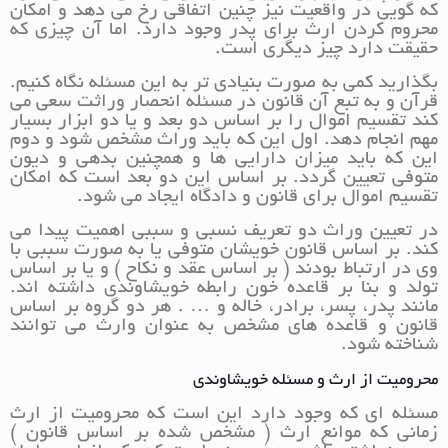
که گویی در واقعیت نیز چنین اتفاقی رخ می دهد و امکان
محروم کردن ارث برای پدر وجود دارد. اما آن چیزی که
حقیقت دارد چیز دیگری است.
بگذارید کمی به صورت بنیادی تر به این مسئله نگاه کنیم.
قرآن و به تبع آن قانون در مسئله انحصار وراثت سعی می
کند تقسیم اموال را بر اساس دو بعد و یا دو ابزار بسیار
مهم انجام دهد. اول این که باید وراث مشخص شود و دوم
این که باید میزان دارایی ها و همچنین بدهی و دیون
متوفی تعیین گردد. بر اساس این دو بعد است که امکان
تقسیم اموال برای قانون و دادگاه ایجاد می شود.
در تعیین وراث دو تعریف نسبی و سببی اهمیت پیدا می
کند. بر اساس قانون خویشان متوفی یا به صورت سببی با
وی در ارتباط بودند ( بر اساس عقد و نکاح ) و یا بر اساس
تولد و بنا بر قاعده خون رابطه خویشاوندی داشته اند.
مانند پدر، پسر، برادر، خاله و … . هر دو گروه بر اساس
قانون و قاعده های مشخص به عنوان وارث می توانند
شناخته شود.
محرومیت از ارث و مسئله خویشاوندی
مسئله ای که وجود دارد این است که محرومیت از ارث
زمانی که موانع ارث ( مشخص شده بر اساس قانون )