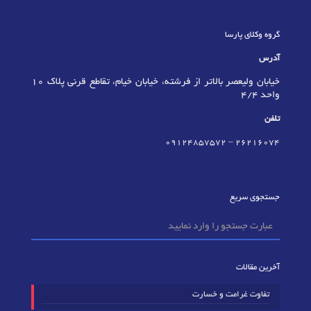
گروه وکلای پارسا
آدرس
خیابان ولیعصر بالاتر از فرشته، خیابان خیام، تقاطع قرنی پلاک 10
واحد 4/4
تلفن
09124857572
–
٢٦٢١٦٠٧٤
جستجوی سریع
آخرین مقالات
تفاوت غرامت و خسارت