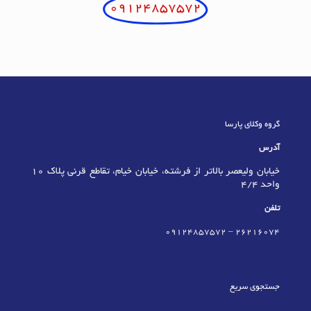
09124857572
گروه وکلای پارسا
آدرس
خیابان ولیعصر بالاتر از فرشته، خیابان خیام، تقاطع قرنی پلاک 10
واحد 4/4
تلفن
09124857572
–
٢٦٢١٦٠٧٤
جستجوی سریع