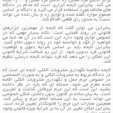
برابر ادعای فرد مقابل، رد ادعای فرد مقابل و … را ایجاد
می کند. بنابراین لایحه ابزاری است که مدام در دادگاه
های مختلف مورد استفاده قرار می گیرد و دادگاه بر اساس
مجموع موارد گفته شده و لوایح رد و بدل شده می تواند
نسبت به صدور رای قطعی اقدام کند.
بنابراین می توان گفت که لایحه از مهمترین ابزارهای
قانونی در روند قضایی است. نکته بسیار مهمی که در
خصوص لوایح وجود دارد این است که در آن ها شما می
خواهید از خود و خواسته خود در روند دعوی دفاع کنید.
بنابراین لایحه باید بر اساس شرایط دعوی و موقعیت
قانونی فرد تدوین شود. از این رو شناخت شرایط قانونی
این امکان را می دهد که فرد بتواند لایحه درستی تنظیم
کند.
لایحه دفاعیه نگهداری مشروبات الکلی، لایحه ای است که
در دادگاه مربوط به مشروبات الکلی و به صورت اختصاصی
در خصوص جرم حمل و نگهداری مشروبات الکلی اقامه
شده مطرح می شود. مسئله ای که باید در نظر داشته
باشید این است که این جرم غیرقابل گذشت و تعزیری
است. به بیان ساده تر قانون بدون داشتن شاکی خصوصی
می تواند نسبت به این مسئله اعلام جرم و پیگیر کند،
همچنین مجازات این جرم را قانونگذار تعیین کرده است.
بنابراین امکان تغییر در آن بنا بر شرایط ویژه قانونی وجود