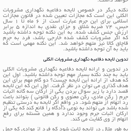
خواهد داشت.
نکته دیگر در خصوص لایحه دفاعیه نگهداری مشروبات
الکلی این است که مجازات تعیین شده در قانون مجازات
اسلامی برای این جرم عبارت است از 6 ماه تا 1 سال
حبس، 74 ضربه شلاق و جزای نقدی به اندازه 5 برابر
ارزش جنس کشف شده. به این نکته توجه داشته باشید
که اگر مشروبات کشف شده خارجی باشد، فرد به جرم
قاچاق کالا نیز متهم خواهد شد. این نکته مهمی است که
باید به آن توجه داشته باشید.
تدوین لایحه دفاعیه نگهداری مشروبات الکلی
در تدوین و ارائه لایحه دفاعیه نگهداری مشروبات الکلی
باید به چند نکته بسیار مهم توجه داشته باشید. اول این
که هدف از ارائه این لایحه چیست؟ دو گام مهم برای این
هدف گذاری می توان در نظر گرفت. اول این که این لایحه
قصد دارد با زیر سوال بردن یکی از ارکان سه گانه اثبات
جرم ( رکن مادی، رکن معنوی و رکن قانونی ) بتواند باعث
رد اتهام از متهم شود. در واقع اگر لایحه به درستی تنظیم
شده باشد می تواند به نوعی دادگاه را قانع کند که یکی از
ارکان اثبات جرم وجود ندارد و همین مسئله برای رفع
اتهام از وی کفایت می کند.
به طور مثال در لایحه ثابت شود که فرد از موادی که حمل