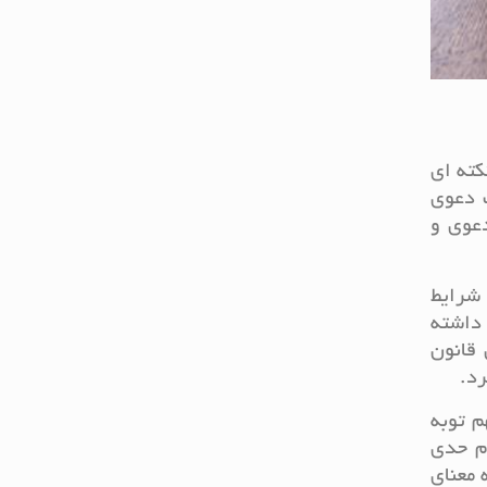
کته ای
ک دعوی
دعوی و
 شرایط
 داشته
 قانون
رد.
م توبه
م حدی
 معنای