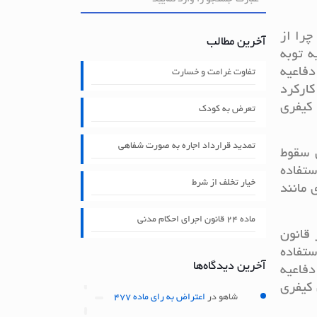
چرا از
آخرین مطالب
ه توبه
دفاعیه
تفاوت غرامت و خسارت
کارکرد
کیفری
تعرض به کودک
تمدید قرارداد اجاره به صورت شفاهی
 سقوط
ستفاده
خیار تخلف از شرط
 مانند
ماده ۲۴ قانون اجرای احکام مدنی
 قانون
ستفاده
آخرین دیدگاه‌ها
دفاعیه
 کیفری
شاهو
در
اعتراض به رای ماده 477