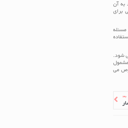
 به آن
 برای
 مسئله
ستفاده
ی شود.
مشمول
صوص می
بعد
ار