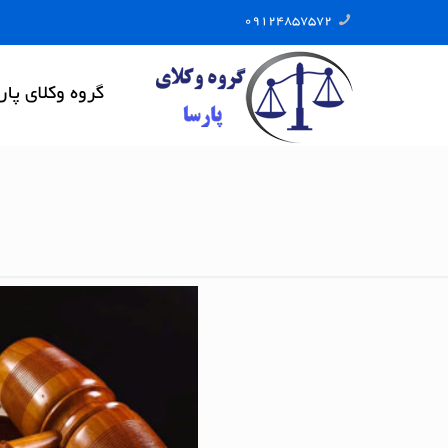
09124857572
گروه وکلای پار