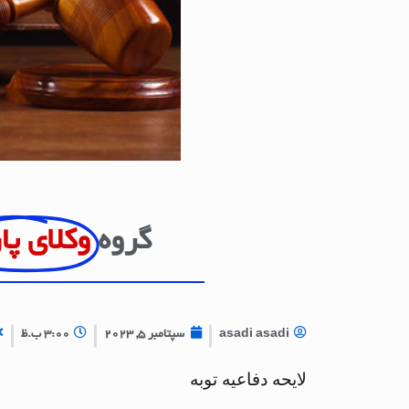
گروه
وکلای پا
asadi asadi
سپتامبر 5, 2023
3:00 ب.ظ
لایحه دفاعیه توبه