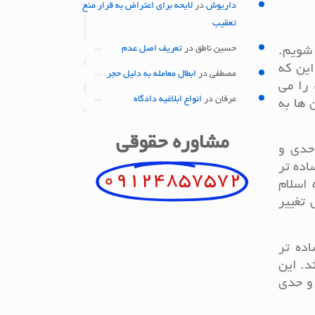
داریوش
در
لایحه برای اعتراض به قرار منع
تعقیب
حسین ناطق
در
تعریف اصل عدم
 شویم.
این که
مصطفی
در
ابطال معامله به دلیل حجر
 را می
عرفان
در
انواع ابلاغیه دادگاه
 ها به
مشاوره حقوقی
حدی و
اده تر
09124857572
 اسلام
 تغییر
ده تر
د. این
 و حدی