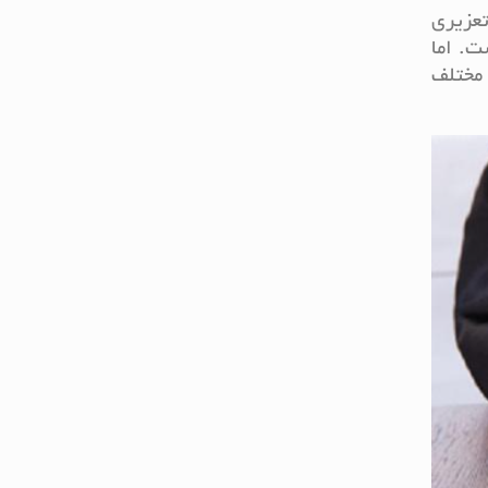
عزیری
ت. اما
 مختلف