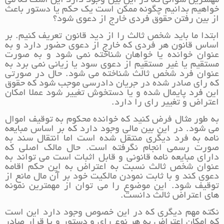
مهمترین سوالی که در این بین وجود دارد این است که می
خواهیم بدانیم چگونه ممکن است یک حکم یا دستور باعث
از بین رفتن حقوق فردی خارج از دعوی شود؟
ابتدا ما باید شخص ثالث را از دید قانون تعریف کنیم. بر
اساس قانون هر فردی که خارج از دعوی حضور دارد و به
عنوان خوانده یا خواهان شناخته نمی شود و به صورت
مستقیم یا غیر مستقیم از دعوی سود یا زیانی نمی برد به
عنوان فرد شخص ثالث شناخته می شود. حال در صورتی
که رای صادر شده در جریان دادرسی موجب شود که حقوق
این فرد پایمال شده و یا دستخوش تغییر شود عملا امکان
اعتراض و تغییر رای را دارد.
به طور مثال فرض کنید که خوانده محکوم به توقیف اموال
می شود. در این بین مالی وجود دارد که بر اساس مبایعه
نامه به فرد دیگری منتقل شده است اما انتقال سند به
صورت رسمی انجام نگرفته است. حال مالک اصلی که
دارای مبایعه نامه قانونی و قابل اثبات است می تواند به
عنوان شخص ثالث نسبت به اعتراض به این حکم اقامه
دعوی کند و با ثابت نمودن مالکیت خود بر آن مال مانع از
توقیف شود. این موضوع را می توان از مهمترین نمونه
های اعتراض ثالث دانست.
نکته مهم دیگری که در این خصوص وجود دارد این است
که امکان اعتراض به هر نوع رای و دستور و یا قرار صادر