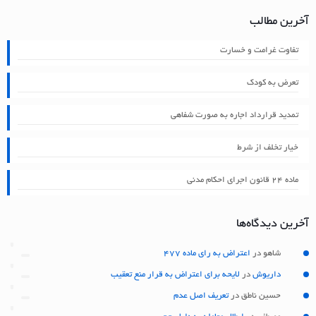
آخرین مطالب
تفاوت غرامت و خسارت
تعرض به کودک
تمدید قرارداد اجاره به صورت شفاهی
خیار تخلف از شرط
ماده ۲۴ قانون اجرای احکام مدنی
آخرین دیدگاه‌ها
شاهو
در
اعتراض به رای ماده 477
داریوش
در
لایحه برای اعتراض به قرار منع تعقیب
حسین ناطق
در
تعریف اصل عدم