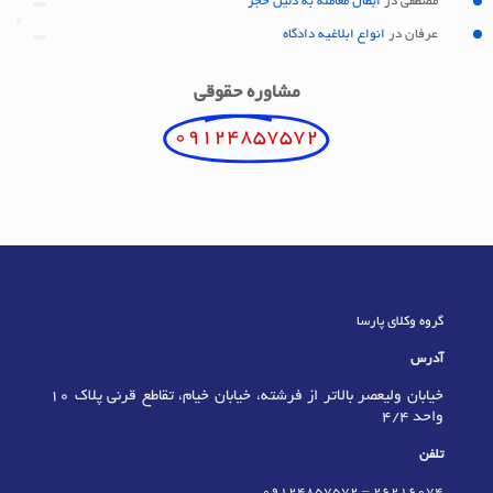
مصطفی
در
ابطال معامله به دلیل حجر
عرفان
در
انواع ابلاغیه دادگاه
مشاوره حقوقی
09124857572
گروه وکلای پارسا
آدرس
خیابان ولیعصر بالاتر از فرشته، خیابان خیام، تقاطع قرنی پلاک 10
واحد 4/4
تلفن
09124857572
–
٢٦٢١٦٠٧٤