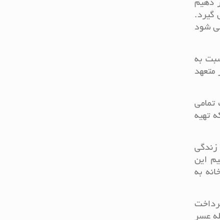
ر دهیم
 گیرد.
می شود
سبت به
 متعهد
 تمامی
ه تهیه
 زندگی
یم این
نه به
پرداخت
له عسر