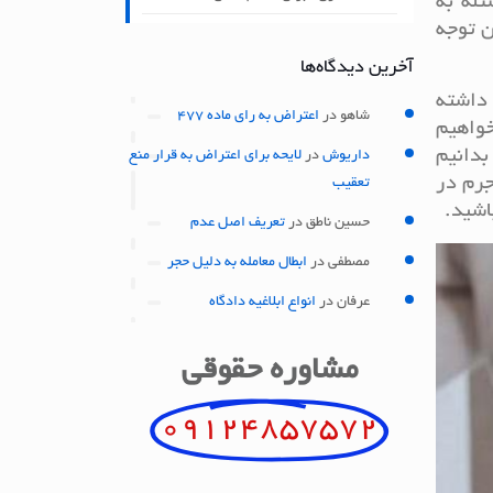
ئله به
ن توجه
آخرین دیدگاه‌ها
 داشته
شاهو
در
اعتراض به رای ماده 477
خواهیم
بدانیم
داریوش
در
لایحه برای اعتراض به قرار منع
جرم در
تعقیب
اشید.
حسین ناطق
در
تعریف اصل عدم
مصطفی
در
ابطال معامله به دلیل حجر
عرفان
در
انواع ابلاغیه دادگاه
مشاوره حقوقی
09124857572