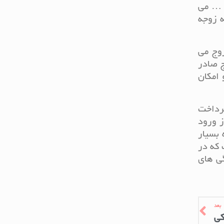
و … می
ه زوجه
زوج می
ج صادر
 امکان
پرداخت
ز ورود
 بسیار
 که در
ی های
بعد
کی