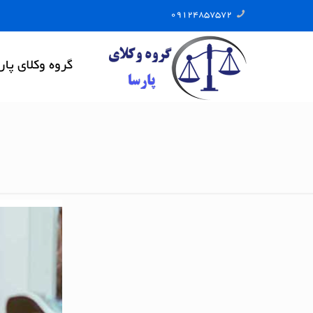
09124857572
گروه وکلای پار