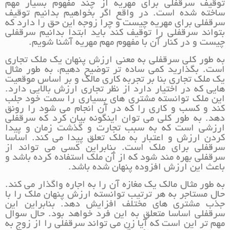
توقیف سرقفلی برای مهریه از چند مفهوم بسیار مهم
ساخته شده است. در واقع اگر بخواهیم بدانیم توقیف
سرقفلی برای مهریه چیست و چرا زوجه این حق را دارد که
بتواند سرقفلی را توقیف کند باید ابتدا بدانیم سرقفلی
چیست و در کنار آن با مفهوم مهم مهریه آشنا شویم.
به طور کلی سرقفلی به معنی ارزش پنهان یک ملک تجاری
است. بگذارید کمی ساده تر توضیح دهیم، به طور مثال
یک ملک تجاری بنا بر تجربه کاری مالک و بر اساس موقعیت
هایی که در اختیار دارد از نظر تجاری ارزش بالایی دارد.
این ملک توانسته مشتری های بسیاری را سمت خود جلب
کند و کسب و کاری را که در آن انجام می شود را رونق
دهد. به طور کلی می توان اینگونه بیان کرد که سرقفلی
ارزشی است که به سبب تجارت و گذشت زمان و پیدا
کردن ارزش و اعتبار به ملک تعلق پیدا می کند. اساسا
سرقفلی برای ملک است. بنابراین کسی می تواند از
سرقفلی بهره مند شود که از آن ملک استفاده کرده باشد و
باعث این ارزش افزوده پنهان شده باشد.
به طور مثال مالک یک مغازه آن را به اجاره واگذار می کند.
حال مستاجر به هر ترتیب توانسته ارزش پنهان ملک را با
جذب مشتری های مختلف افزایش دهد. بنابراین این
سرقفلی اساسا متعلق به این فرد خواهد بود. حال سوال
مهم تر این است که آیا زن می تواند سرقفلی را از زوج به