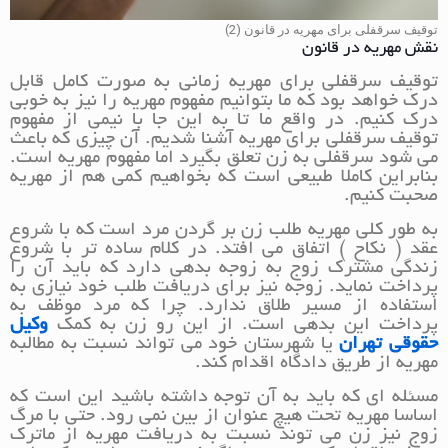
توقیف سرقفلی برای مهریه در قانون (2)
نقش مهریه در قانون
توقیف سرقفلی برای مهریه زمانی به صورت کامل قابل
درک خواهد بود که ما بتوانیم مفهوم مهریه را نیز به خوبی
درک کنیم. در واقع ما تا به این جا با نیمی از مفهوم
توقیف سرقفلی برای مهریه آشنا شدیم. آن چیزی که باعث
می شود سرقفلی به زن تعلق بگیرد اما مفهوم مهریه است.
بنابراین کاملا طبیعی است که بخواهیم کمی هم از مهریه
صحبت کنیم.
به طور کلی مهریه طلب زن بر گردن مرد است که با شروع
عقد ( نکاح ) اتفاق می افتد. در کلام ساده تر با شروع
زندگی مشترک زوج به زوجه بدهی دارد که باید آن را
پرداخت نماید. زوجه نیز برای دریافت طلب خود نیازی به
استفاده از مسیر طلاق ندارد. چرا که مرد موظف به
پرداخت این بدهی است. از این رو زن به کمک
وکیل
حقوقی تهران
یا شهرستان خود می تواند نسبت به مطالبه
مهریه از طریق دادگاه اقدام کند.
مسئله ای که باید به آن توجه داشته باشید این است که
اساسا مهریه تحت هیچ عنوان از بین نمی رود. حتی با مرگ
زوج نیز زن می توند نسبت به دریافت مهریه از ماترک