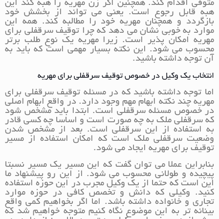
متوفی اقدام کند. همچنین اگر زن مهریه را هبه کند این
هبه قابل رجوع است. یعنی می تواند از بخشش خود
بازگردد و همچنان مهریه خود را مطالبه کند. همه این
موارد به خوبی نشان می دهد که چرا توقیف سرقفلی برای
مهریه امکان پذیر است. زیرا مهریه یک نوع طلب برتر
محسوب می شود. این نکته بسیار مهمی است که باید به
آن توجه داشته باشید.
انتخاب یک وکیل در خصوص توقیف سرقفلی برای مهریه
اما توجه داشته باشید که در مسئله توقیف سرقفلی برای
مهریه چند نکته ابهام مهم وجود دارد. در واقع ابهام اصلی
در خصوص مسئله سرقفلی است. ابتدا باید مشخص شود
که سرقفلی ملک به چه صورت است و اساسا چه کسی قادر
به استفاده از این سرقفلی است. بعد از مشخص شدن
وضعیت سرقفلی ملک است که امکان استفاده از مسیر
توقیف برای مهریه ایجاد می شود.
بنابراین عملا می توان گفت که این مسیر یک مسیر نسبتا
پیچیده و طولانی محسوب می شود. از این رو پیشنهاد ما
این است که حتما از یک وکیل مجرب در این حوزه استفاده
کنید. وکیلی که دانش و تخصص کافی در حوزه موارد
تجاری و خانواده داشته باشد. اما اگر بخواهیم کمی واقع
بینانه تر به این موضوع نگاه کنیم متوجه خواهیم شد که