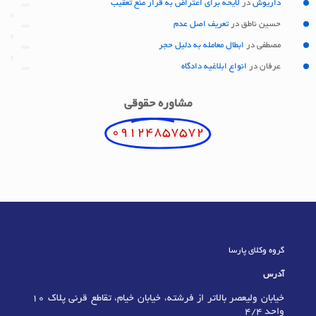
داریوش
در
لایحه برای اعتراض به قرار منع تعقیب
حسین ناطق
در
تعریف اصل عدم
مصطفی
در
ابطال معامله به دلیل حجر
عرفان
در
انواع ابلاغیه دادگاه
مشاوره حقوقی
09124857572
گروه وکلای پارسا
آدرس
خیابان ولیعصر بالاتر از فرشته، خیابان خیام، تقاطع قرنی پلاک 10
واحد 4/4