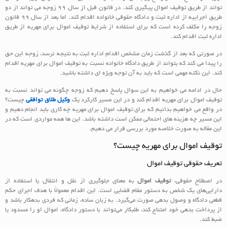
تواند از طریق توقیف اموال پیگیری کند. در قانون قبل از سال 99 زوجه می تواند از دو
طریق اجراییه از اداره ثبت و دادگاه حقوقی خانواده اقدام کند. اما بعد از سال 99 قانون
زوجه را مکلف کرده است که برای استفاده از شرایط توقیف اموال برای مهریه از طریق
اداره ثبت اقدام کند.
در صورتی که بعد از گذشت زمان مشخص اقدام اداره ثبت به نتیجه نرسد، زوجه این حق
را پیدا می کند که بتواند از طریق دادگاه خانواده نسبت به توقیف اموال برای مهریه اقدام
کند. این نکته مهمی است که باید به آن توجه ویژه ای داشته باشید.
حال در ادامه می خواهیم به این سوال پاسخ دهیم که زوجه چگونه می تواند نسبت به
توقیف اموال برای مهریه اقدام کند و در این مسیر کارکرد یک
وکیل طلاق توافقی
چیست؟
در واقع می خواهیم بدانیم که برای توقیف اموال برای مهریه چه کاری باید انجام دهیم و
این مسیر چه هزینه های احتمالی ممکن است داشته باشد. این ها همه مواردی است که در
این مقاله به صورت خلاصه مورد بررسی قرار می دهیم.
توقیف اموال برای مهریه چیست؟
تعریف حقوقی توقیف اموال
در اصطلاح حقوقی،
توقیف اموال
به معنای جلوگیری از نقل‌ و انتقال یا استفاده از
دارایی‌های یک شخص به دستور مقام قضایی است. این اقدام معمولاً با هدف اجرای حکم
قطعی دادگاه و وصول بدهی صورت می‌گیرد. به زبان ساده، زمانی که فردی بدهکار باشد و
از پرداخت بدهی خود امتناع کند، طلبکار می‌تواند با دستور دادگاه، اموال او را مسدود یا
ضبط کند.