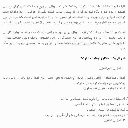
البته توجه داشته باشید که اگر اداره ثبت نتواند اموالی از زوج پیدا کند نمی توان چندان
امیدوار بود که دادگاه بتواند کاری از پیش ببرد. البته یکی از فواید ارائه دادخواست
توقیف اموال برای مهریه و یا استفاده از مسیر صدور اجراییه این است که مرد بر این
اساس ممنوع الخروج می شود. این موضوع می تواند در بعضی از موارد بسیار کارساز است.
همانطور که مشخص است توقیف اموال برای مهریه راهی نیست که در همه موارد کارایی
داشته باشد. از این رو پیشنهاد ما این است که در این خصوص با یک وکیل حقوقی تهران
یا شهرستان مشورت کنید. این کار می تواند شما را از ورود به مسیری بیهوده دور نگه
دارد.
اموالی که امکان توقیف دارند
۱. اموال غیرمنقول
اموال غیرمنقول شامل زمین، خانه، آپارتمان و باغ است. این اموال به دلیل ارزش بالا،
بیشترین درخواست توقیف را دارند.
فرآیند توقیف اموال غیرمنقول:
استعلام مالکیت از اداره ثبت اسناد و املاک
صدور دستور توقیف توسط قاضی
قید توقیف در سند رسمی
در صورت عدم پرداخت بدهی، فروش از طریق مزایده
۲. اموال منقول