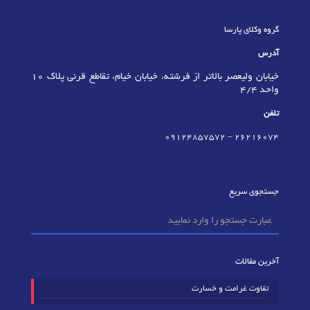
گروه وکلای پارسا
آدرس
خیابان ولیعصر بالاتر از فرشته، خیابان خیام، تقاطع قرنی پلاک 10
واحد 4/4
تلفن
09124857572
–
٢٦٢١٦٠٧٤
جستجوی سریع
آخرین مقالات
تفاوت غرامت و خسارت