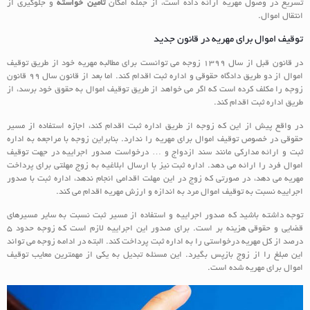
تسریع در وصول مهریه ارائه داده است، از جمله امکان
تأمین خواسته
و جلوگیری از
انتقال اموال.
توقیف اموال برای مهریه در قانون جدید
در قانون قبل از سال 1399 زوجه می توانست برای مطالبه مهریه خود از طریق توقیف
اموال از دو طریق دادگاه حقوقی و اداره ثبت اقدام کند. اما بعد از قانون سال 99 قانون
زوجه را مکلف کرده است که اگر می خواهد از طریق توقیف اموال به حقوق خود برسد، از
طریق اداره ثبت اقدام کند.
در واقع پیش از این که زوجه از طریق اداره ثبت اقدام کند، اجازه استفاده از مسیر
حقوقی در خصوص توقیف اموال برای مهریه را ندارد. بنابراین زوجه با مراجعه به اداره
ثبت و ارائه مدارکی مانند سند ازدواج و … درخواست صدور اجراییه در جهت توقیف
اموال فرد را ارائه می دهد. اداره ثبت نیز با ارسال ابلاغیه به زوج مهلتی برای پرداخت
مهریه می دهد، در صورتی که زوج در این مهلت اقدامی انجام ندهد، اداره ثبت با صدور
اجراییه نسبت به توقیف اموال مرد به اندازه و ارزش مهریه اقدام می کند.
توجه داشته باشید که صدور اجراییه و استفاده از مسیر ثبت نسبت به سایر مسیرهای
قضایی و حقوقی هزینه بر است. برای صدور این اجراییه لازم است که زوجه حدود 5
درصد از کل مهریه درخواستی را به اداره ثبت پرداخت کند. البته در ادامه زوجه می تواند
این مبلغ را از زوج بازپس بگیرد. این مسئله تبدیل به یکی از مهمترین معایب توقیف
اموال برای مهریه شده است.