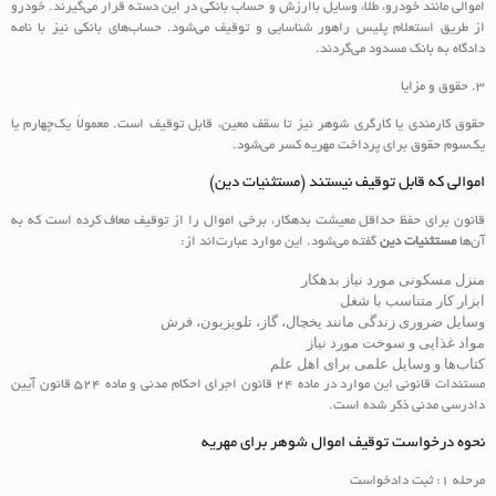
اموالی مانند خودرو، طلا، وسایل باارزش و حساب بانکی در این دسته قرار می‌گیرند. خودرو
از طریق استعلام پلیس راهور شناسایی و توقیف می‌شود. حساب‌های بانکی نیز با نامه
دادگاه به بانک مسدود می‌گردند.
۳. حقوق و مزایا
حقوق کارمندی یا کارگری شوهر نیز تا سقف معین، قابل توقیف است. معمولاً یک‌چهارم یا
یک‌سوم حقوق برای پرداخت مهریه کسر می‌شود.
اموالی که قابل توقیف نیستند (مستثنیات دین)
قانون برای حفظ حداقل معیشت بدهکار، برخی اموال را از توقیف معاف کرده است که به
آن‌ها
مستثنیات دین
گفته می‌شود. این موارد عبارت‌اند از:
منزل مسکونی مورد نیاز بدهکار
ابزار کار متناسب با شغل
وسایل ضروری زندگی مانند یخچال، گاز، تلویزیون، فرش
مواد غذایی و سوخت مورد نیاز
کتاب‌ها و وسایل علمی برای اهل علم
مستندات قانونی این موارد در ماده ۲۴ قانون اجرای احکام مدنی و ماده ۵۲۴ قانون آیین
دادرسی مدنی ذکر شده است.
نحوه درخواست توقیف اموال شوهر برای مهریه
مرحله ۱: ثبت دادخواست