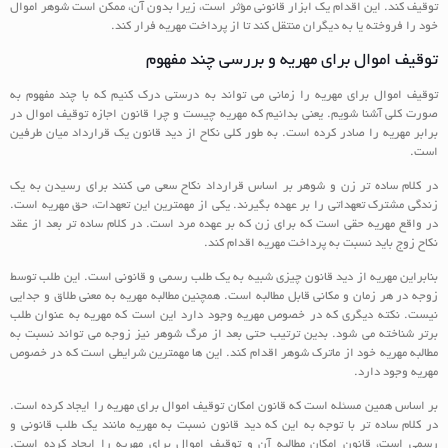
توقیف کند. این اقدام یک ابزار قانونی مؤثر است، زیرا بدون آن، ممکن است شوهر اموال
خود را فروخته یا به دیگران منتقل کند تا از پرداخت مهریه فرار کند.
توقیف اموال برای مهریه و بررسی چند مفهوم
توقیف اموال برای مهریه را زمانی می تواند به درستی درک کنیم که با چند مفهوم به
صورت کلی آشنا شویم. یعنی بدانیم که مهریه چیست و چرا قانون اجازه توقیف اموال در
برابر مهریه را صادر کرده است. به طور کلی نکاح از دید قانون یک قرارداد میان طرفین
است.
در کلام ساده تر زن و شوهر بر اساس قرارداد نکاح سعی می کنند برای رسیدن به یک
زندگی مشترک تعهداتی را بر عهده بگیرند. یکی از مهمترین این تعهدات، حق مهریه است.
در واقع مهریه حقی است که برای زن که بر عهده مرد است. در کلام ساده تر بعد از عقد
نکاح زوج باید نسبت به پرداخت مهریه اقدام کند.
بنابراین مهریه از دید قانون چیزی شبیه به یک طلب رسمی و قانونی است. این طلب توسط
زوجه در هر زمان و مکانی قابل مطالبه است. همچنین مطالبه مهریه به معنی طلاق و جدایی
نیست. نکته دیگری که در خصوص مهریه وجود دارد این است که مهریه به عنوان طلب
برتر شناخته می شود. بدین ترتیب حتی بعد از مرگ شوهر نیز زوجه می تواند نسبت به
مطالبه مهریه خود از ماترک شوهر اقدام کند. این ها مهمترین شرایطی است که در خصوص
مهریه وجود دارد.
بر اساس همین مسئله است که قانون امکان توقیف اموال برای مهریه را ایجاد کرده است.
در کلام ساده تر با توجه به این که دید قانون نسبت به مهریه مانند یک طلب قانونی و
رسمی است، قانون امکان مطالبه آن و توقیف اموال برای مهریه را ایجاد کرده است.