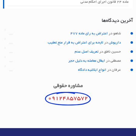
ماده ۲۴ قانون اجرای احکام مدنی
آخرین دیدگاه‌ها
شاهو
در
اعتراض به رای ماده 477
داریوش
در
لایحه برای اعتراض به قرار منع تعقیب
حسین ناطق
در
تعریف اصل عدم
مصطفی
در
ابطال معامله به دلیل حجر
عرفان
در
انواع ابلاغیه دادگاه
مشاوره حقوقی
09124857572