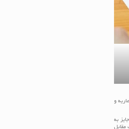
اریه و
ایز به
 مقابل