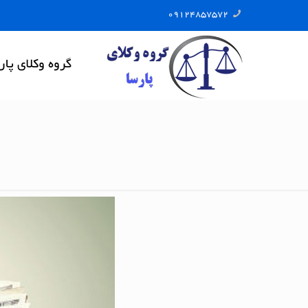
09124857572
گروه وکلای پار