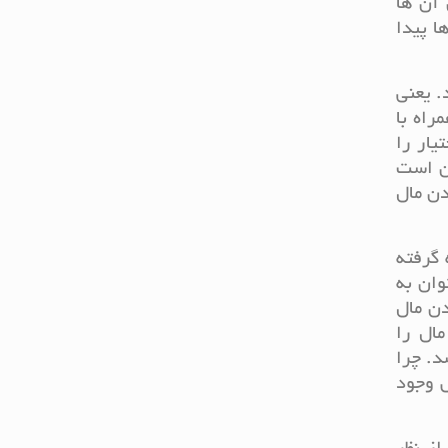
 آن ها
ا پیدا
 یعنی
راه با
ار را
ین است
دن مال
 گرفته
وان به
ن مال
ال را
د. چرا
ص وجود