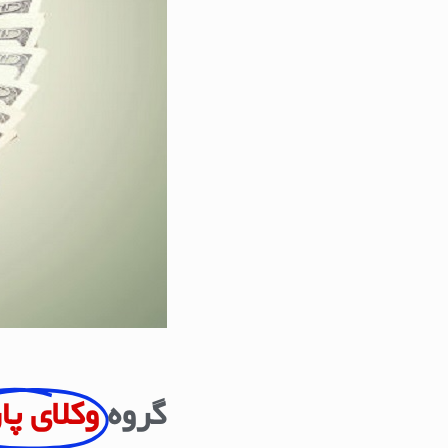
گروه
وکلای پا