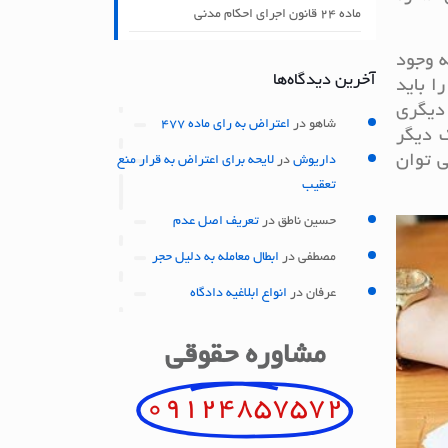
ماده ۲۴ قانون اجرای احکام مدنی
ه وجود
آخرین دیدگاه‌ها
 باید
 دیگری
شاهو
در
اعتراض به رای ماده 477
 دیگر
ی توان
داریوش
در
لایحه برای اعتراض به قرار منع
تعقیب
حسین ناطق
در
تعریف اصل عدم
مصطفی
در
ابطال معامله به دلیل حجر
عرفان
در
انواع ابلاغیه دادگاه
مشاوره حقوقی
09124857572