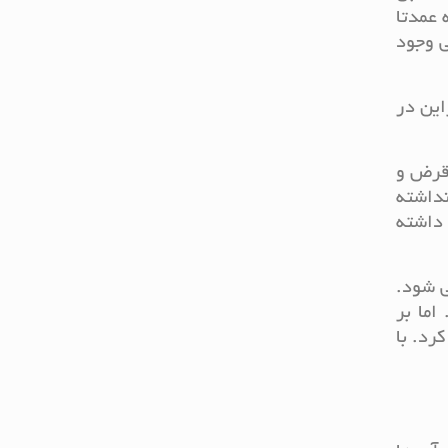
 عمدتا
ی وجود
این در
 قرض و
نداشته
 داشته
ی شود.
ما بر
رد. با