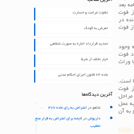
آخرین مطالب
مه بعد
ز فوت
تفاوت غرامت و خسارت
ده در
از فوت
تعرض به کودک
تمدید قرارداد اجاره به صورت شفاهی
 وجود
ود فوت
خیار تخلف از شرط
ا وراث
ماده ۲۴ قانون اجرای احکام مدنی
ا است.
از فوت
آخرین دیدگاه‌ها
 مراحل
به عمل
شاهو
در
اعتراض به رای ماده 477
 به آن
داریوش
در
لایحه برای اعتراض به قرار منع
تعقیب