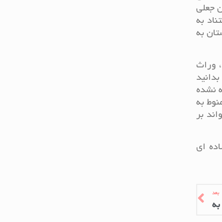
ن جعلی
اد به
تان به
، وراث
بدانید
ه نشده
نوط به
اند بر
اده ای
بعد
به