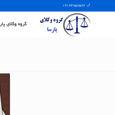
09124857572
گروه وکلای پار