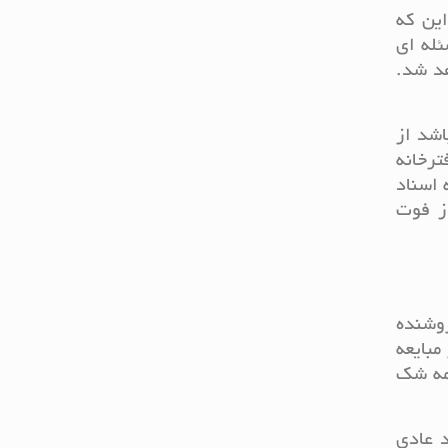
این که
ئله ای
هد شد.
اشد از
ترخانه
 اسناد
از فوت
روشنده
مبایعه
امه شک
 عادی