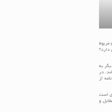
 مربوط
 دارد؟
یگر به
شد. در
امه از
دی است
قابل و