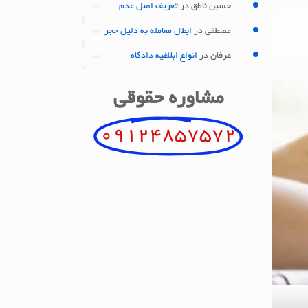
حسین ناطق
در
تعریف اصل عدم
مصطفی
در
ابطال معامله به دلیل حجر
عرفان
در
انواع ابلاغیه دادگاه
مشاوره حقوقی
09124857572