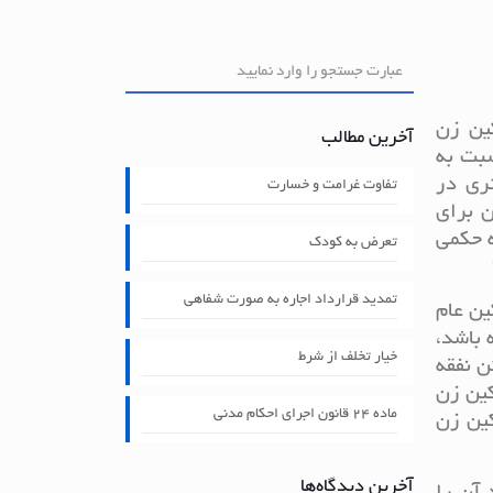
ین زن
آخرین مطالب
بت به
ری در
تفاوت غرامت و خسارت
 برای
ه حکمی
تعرض به کودک
تمدید قرارداد اجاره به صورت شفاهی
ین عام
 باشد،
خیار تخلف از شرط
ن نفقه
کین زن
ماده ۲۴ قانون اجرای احکام مدنی
کین زن
آخرین دیدگاه‌ها