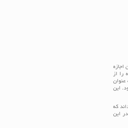
 اجازه
 را از
 عنوان
د. این
اند که
ر این