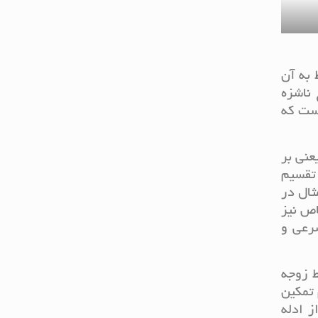
 به آن
ناشزه
است که
عنی بر
تقسیم
ثال در
اص نیز
رعی و
ط زوجه
تمکین
ز ادله