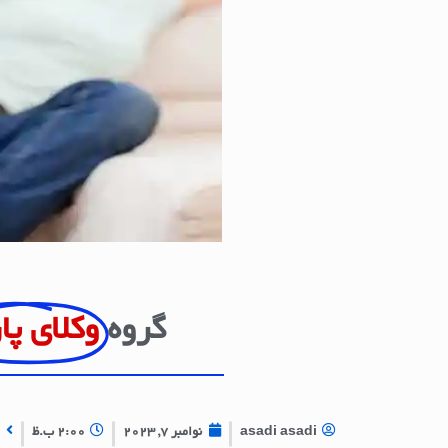
گروه
وکلای پا
asadi asadi
نوامبر 7, 2023
2:00 ب.ظ