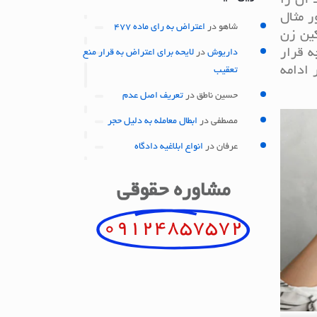
 آن را
ر مثال
شاهو
در
اعتراض به رای ماده 477
کین زن
ه قرار
داریوش
در
لایحه برای اعتراض به قرار منع
 ادامه
تعقیب
حسین ناطق
در
تعریف اصل عدم
مصطفی
در
ابطال معامله به دلیل حجر
عرفان
در
انواع ابلاغیه دادگاه
مشاوره حقوقی
09124857572