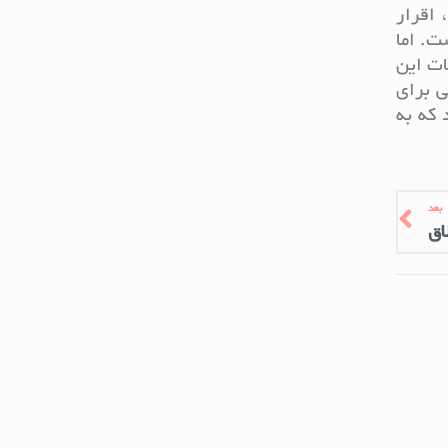
 اقرار
ت. اما
ات این
ی برای
که به
بعد
اق