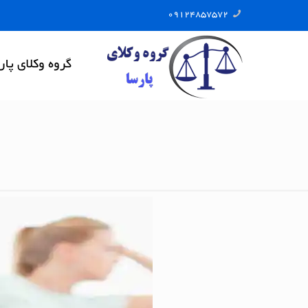
09124857572
گروه وکلای پار