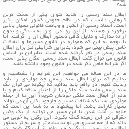
شد؟
ابطال سند رسمی را شاید بتوان یکی از سخت ترین
کارهایی دانست که در نظام حقوقی کشور امکان پذیر
است. اسناد رسمی از اعتبار و وجاهت قانونی بسیار بالایی
برخوردار هستند. از این رو نمی توان به سادگی و بدون
ارائه مدارک و دلایل کافی دستور ابطال آن را گرفت. اما
با توجه به این که همواره در قانون مسیرها و اتفاقات
خاص پیش بینی می شود، بنابراین شرایطی نیز برای ابطال
سند رسمی در نظر گرفته شده است. بنابراین بر اساس
قانون می توان گفت ابطال سند رسمی امکان پذیر است،
اگر شرایط خاص ذکر شده در قانون وجود داشته باشد.
ما در این مقاله می خواهیم این شرایط را بشناسیم و
بدانیم که برای ابطال سند رسمی چه مواردی را باید
رعایت کنیم. در واقع باید بدانیم که چگونه می توان یک
سند رسمی مانند سند ملکی را از اعتبار ساقط کنیم و یا
مانع از ابطال سند ملکی خودمان شویم؟ این ها از جمله
مواردی است که شناخت مسیر و چارچوب کلی آن می تواند
بسیار کارآمد باشد. اما پیشنهاد ما به شما این است که
علاوه بر آشنا شدن با این مسیر می توانید از یک وکیل
حقوقی در این زمینه کمک بگیرد. این وکیل به خوبی می
داند که از چه مسیری می تواند ساده تر و سریع تر دستور
ابطال سند رسمی را بگیرد و یا مانع از این کار شود. در