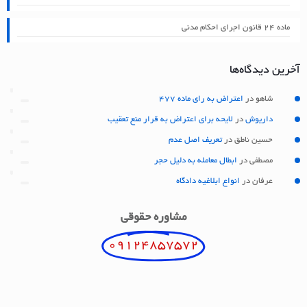
ماده ۲۴ قانون اجرای احکام مدنی
آخرین دیدگاه‌ها
شاهو
در
اعتراض به رای ماده 477
داریوش
در
لایحه برای اعتراض به قرار منع تعقیب
حسین ناطق
در
تعریف اصل عدم
مصطفی
در
ابطال معامله به دلیل حجر
عرفان
در
انواع ابلاغیه دادگاه
مشاوره حقوقی
09124857572