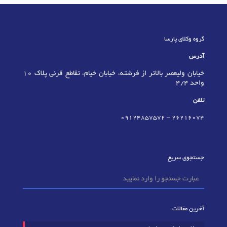
گروه وکلای پارسا
آدرس
خیابان ولیعصر بالاتر از فرشته، خیابان خیام، تقاطع قرنی پلاک 10
واحد 4/4
تلفن
09124857572
–
٢٦٢١٦٠٧٤
جستجوی سریع
آخرین مقالات