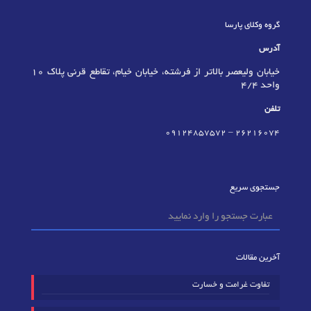
گروه وکلای پارسا
آدرس
خیابان ولیعصر بالاتر از فرشته، خیابان خیام، تقاطع قرنی پلاک 10
واحد 4/4
تلفن
09124857572
–
٢٦٢١٦٠٧٤
جستجوی سریع
آخرین مقالات
تفاوت غرامت و خسارت