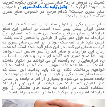
نسبت به فروش دارد؟ صلح عمری در قانون چگونه تعریف
می شود؟ کارکرد یک
وکیل پایه یک دادگستری
در خصوص
صلح عمری چیست؟ کدام مرجع در خصوص صلح عمری
تصمیم گیری می کنند؟
صلح عمری یکی از انواع صلح هایی است که در قانون
مدنی ایران پیش بینی شده است. بر اساس این صلح
قراردادی میان طرفین منعقد می شود که انقضای این
قرارداد به طول عمر یکی از طرفین یا شخص ثالث باشد.
فرض کنید فرد الف ملک خود را بر اساس صلح عمری به
فرد ب منتقل می کند. در این صلح قید شده است که مدت
زمان این قرارداد و صلح اندازه عمر شخص الف خواهد
بود. اما صلح عمری چه فایده ای دارد و شخص الف یا ب
چه ابزارهایی را به واسطه آن می توانند در اختیار داشته
باشند؟ این ها همه نکات مهمی است که در ادامه به آن
خواهیم پرداخت. نکته ای که باید بدانید این است که
اساسا صلح عمری یکی از قوی ترین قراردادهای موجود در
جامعه محسوب می شود و بسیاری از افراد جامعه بر اساس
نیاز قانونی که دارند می توانند از این نوع قرارداد
استفاده کنند. در ادامه به جنبه های مختلفی از نوع
قرارداد اشاره خواهیم کرد. با ما در ادامه همراه باشید.