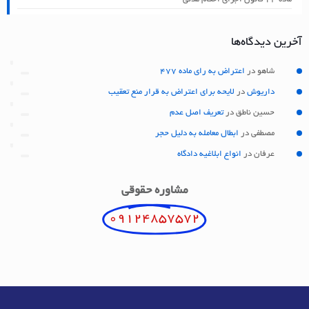
آخرین دیدگاه‌ها
شاهو
در
اعتراض به رای ماده 477
داریوش
در
لایحه برای اعتراض به قرار منع تعقیب
حسین ناطق
در
تعریف اصل عدم
مصطفی
در
ابطال معامله به دلیل حجر
عرفان
در
انواع ابلاغیه دادگاه
مشاوره حقوقی
09124857572