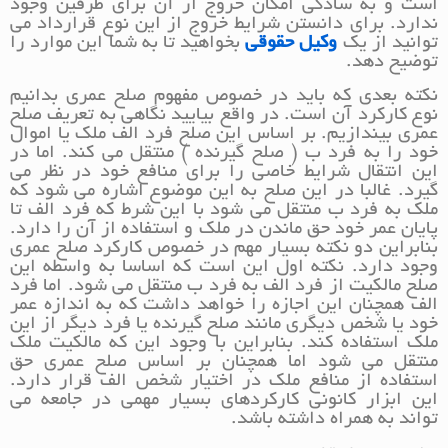
است و به سادگی امکان خروج از آن برای طرفین وجود
ندارد. برای دانستن شرایط خروج از این نوع قرارداد می
توانید از یک
وکیل حقوقی
بخواهید تا به شما این موارد را
توضیح دهد.
نکته بعدی که باید در خصوص مفهوم صلح عمری بدانیم
نوع کارکرد آن است. در واقع بیایید نگاهی به تعریف صلح
عمری بیندازیم. بر اساس این صلح فرد الف ملک یا اموال
خود را به فرد ب ( صلح گیرنده ) منتقل می کند. اما در
این انتقال شرایط خاصی را برای منافع خود در نظر می
گیرد. غالبا در این صلح به این موضوع اشاره می شود که
ملک به فرد ب منتقل می شود با این شرط که فرد الف تا
پایان عمر خود حق ماندن در ملک و استفاده از آن را دارد.
بنابراین دو نکته بسیار مهم در خصوص کارکرد صلح عمری
وجود دارد. نکته اول این است که اساسا به واسطه این
صلح مالکیت از فرد الف به فرد ب منتقل می شود. اما فرد
الف همچنان این اجازه را خواهد داشت که به اندازه عمر
خود یا شخص دیگری مانند صلح گیرنده یا فرد دیگر از این
ملک استفاده کند. بنابراین با وجود این که مالکیت ملک
منتقل می شود اما همچنان بر اساس صلح عمری حق
استفاده از منافع ملک در اختیار شخص الف قرار دارد.
این ابزار کانونی کارکردهای بسیار مهمی در جامعه می
تواند به همراه داشته باشد.