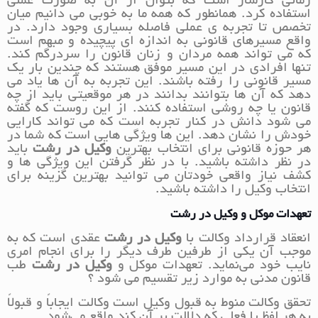
زمانی کارساز است که بتوان از آن به صورت عملی
استفاده کرد. همانطور که همه ما به خوبی می دانیم میان
تخصص تا تجربه ی عملی فاصله بسیاری وجود دارد. در
واقع مسیرهای قانونی به اندازه ای پیچیده و مبهم است
که می تواند همه مردان و زنان قانون را سردرگم کند.
تنها افرادی در این مسیر موفق هستند که چندین بار یک
مسیر قانونی را رفته باشند. این تجربه به آن ها یاد می
دهد که آن ها بتوانند بدانند در هر موقعیتی باید از چه
قانون یا چه روشی استفاده کنند. از این روست که گفته
می شود دانش در کنار تجربه است که می تواند کارایی
خودش را نشان دهد. این ها ویژگی هایی است که شما در
هر حوزه قانونی برای انتخاب بهترین
وکیل در رشت
باید
در نظر داشته باشید. با در نظر گرفتن این ویژگی ها و
کشف نیاز واقعی خودتان می توانید بهترین گزینه برای
انتخاب وکیل را داشته باشید.
تعهدات موکل و وکیل در رشت
انعقاد قرارداد وکالت با
وکیل در رشت
عقدی است که به
موجب آن یکی از طرفین طرف دیگر را برای انجام امری
نایب خود می‌نماید. تعهدات موکل و
وکیل در رشت
طب
قانون مدنی به موارد زیر تقسیم می شود ؟
تحقق وکالت منوط به قبول وکیل است وکالت ایجاباً و قبولاً
به هر لفظ یا فعلی که دلالت بر آن کند واقع می‌شود.