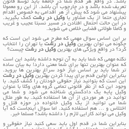
باشد. در واقع هر قدم شما در جامعه باید توسط قانون
تعریف شده باشد و در چارچوب آن باشد. از این رو معمولا
پیشنهاد می شود که پیش از هر اقدامی به خصوص اقدام
تجاری حتما از یک مشاور یا
وکیل در رشت
کمک بگیرید.
در این حالت احتمال افتادن در مسیر نسبتا عجیب و غریب
و کاملا طولانی قضایی خلاص می شوید.
بر این اساس سوال مهمی که مطرح می شود این است که
چگونه می توان بهترین
وکیل در رشت
یا تهران را انتخاب
کرد؟ در واقع ویژگی های بهترین
وکیل در رشت
چیست؟
نکته مهمی که شما باید به آن توجه داشته باشید این است
که عنوان بهترین تنها برای شما معنی دارد! به بیان ساده
تر شما باید بر اساس نیاز خود سراغ بهترین ها بروید.
بنابراین اولین قدم برای پیدا کردن بهترین
وکیل در رشت
این است که بتوانید نیاز حقوقی خودتان را کشف کنید. با
وجود این که از نظر قانونی تمامی گروه های وکلا با عنوان
وکیل پایه یک دادگستری شناخته می شود و شما می
توانید در هر موردی از آن ها استفاده کنید. به طور مثال
شما می توانید از یک وکیل خانواده در حوزه قتل و
اختلاس و … هم استفاده کنید. اما سوال اینجاست که آیا
وکیل می تواند کارایی لازم را داشته باشد؟ مسلما خیر.
بنابراین شما در قدم اول باید سعی کنید نیاز حقوقی و