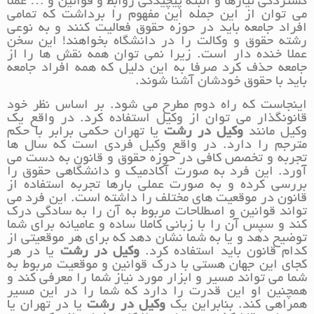
گستردگی نیازها و البته پیچیدگی روابط و قوانین و … عملا
می توان از این جمله این مفهوم را برداشت که تمامی
افراد جامعه باید در حوزه حقوق فعالیت کنند و به نوعی
رشته حقوق و وکالت را در دانشگاه بخواهند! این سخن
عملا خنده دار است. زیرا نمی توان همه نقش ها را از
جامعه حذف کرد صرفا به این دلیل که همه افراد جامعه
باید با حقوق خودشان آشنا شوند.
اینجاست که راه دوم مطرح می شود. بر اساس نظر خود
قانونگذار می توان از وکیل استفاده کرد. در واقع یک
وکیل مانند
وکیل در رشت
یا تهران حکمی برابر با حکم
مترجم را دارد. در واقع وکیل فردی است که سال ها
تجربه و تخصص کافی در حوزه حقوق و قانون به دست می
آورد. این فرد به صورت آکادمیک و دانشگاهی حقوق را
بررسی کرده و به صورت عملی بارها تجربه استفاده از
قانون در موقعیت های مختلف را داشته است. این فرد می
تواند قوانین و اصطلاحات مربوط به آن را به سادگی درک
کند و سپس آن را با زبانی کاملا ساده و عامیانه برای شما
توضیح دهد و یا به شما نشان دهد که برای هر موقعیتی از
کدام قانون باید استفاده کرد.
وکیل در رشت
یا در هر
کجای این جهان هستی با درک قوانین و موقعیت مربوط به
شما می تواند مسیر و ابزار مورد نیاز شما را معرفی کند و
همچنین او این قدرت را دارد که شما را در این مسیر
همراهی کند. بنابراین یک
وکیل در رشت
یا در تهران یا