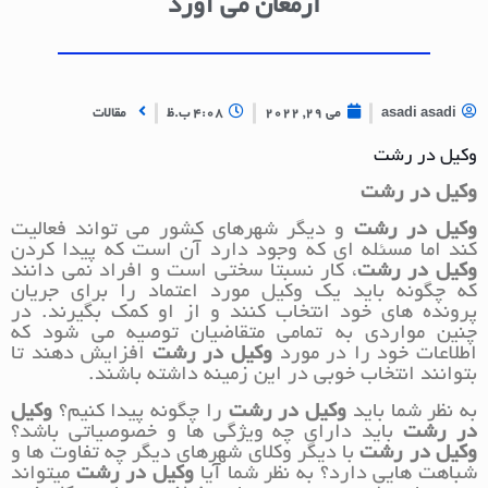
ارمغان می آورد
asadi asadi
می 29, 2022
4:08 ب.ظ
مقالات
وکیل در رشت
وکیل در رشت
وکیل در رشت
و دیگر شهرهای کشور می تواند فعالیت
کند اما مسئله ای که وجود دارد آن است که پیدا کردن
وکیل در رشت
، کار نسبتا سختی است و افراد نمی دانند
که چگونه باید یک وکیل مورد اعتماد را برای جریان
پرونده های خود انتخاب کنند و از او کمک بگیرند. در
چنین مواردی به تمامی متقاضیان توصیه می شود که
اطلاعات خود را در مورد
وکیل در رشت
افزایش دهند تا
بتوانند انتخاب خوبی در این زمینه داشته باشند.
به نظر شما باید
وکیل در رشت
را چگونه پیدا کنیم؟
وکیل
در رشت
باید دارای چه ویژگی ها و خصوصیاتی باشد؟
وکیل در رشت
با دیگر وکلای شهرهای دیگر چه تفاوت ها و
شباهت هایی دارد؟ به نظر شما آیا
وکیل در رشت
میتواند