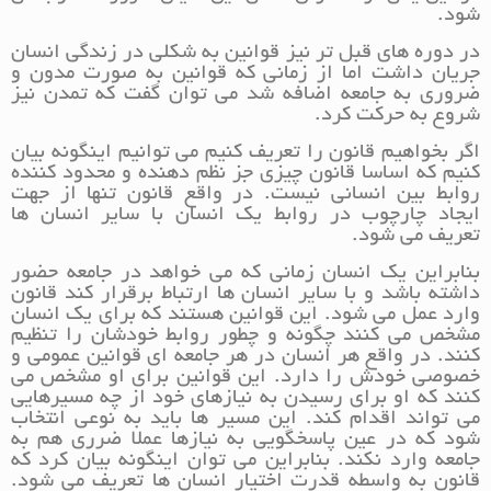
شود.
در دوره های قبل تر نیز قوانین به شکلی در زندگی انسان
جریان داشت اما از زمانی که قوانین به صورت مدون و
ضروری به جامعه اضافه شد می توان گفت که تمدن نیز
شروع به حرکت کرد.
اگر بخواهیم قانون را تعریف کنیم می توانیم اینگونه بیان
کنیم که اساسا قانون چیزی جز نظم دهنده و محدود کننده
روابط بین انسانی نیست. در واقع قانون تنها از جهت
ایجاد چارچوب در روابط یک انسان با سایر انسان ها
تعریف می شود.
بنابراین یک انسان زمانی که می خواهد در جامعه حضور
داشته باشد و با سایر انسان ها ارتباط برقرار کند قانون
وارد عمل می شود. این قوانین هستند که برای یک انسان
مشخص می کنند چگونه و چطور روابط خودشان را تنظیم
کنند. در واقع هر انسان در هر جامعه ای قوانین عمومی و
خصوصی خودش را دارد. این قوانین برای او مشخص می
کنند که او برای رسیدن به نیازهای خود از چه مسیرهایی
می تواند اقدام کند. این مسیر ها باید به نوعی انتخاب
شود که در عین پاسخگویی به نیازها عملا ضرری هم به
جامعه وارد نکند. بنابراین می توان اینگونه بیان کرد که
قانون به واسطه قدرت اختیار انسان ها تعریف می شود.