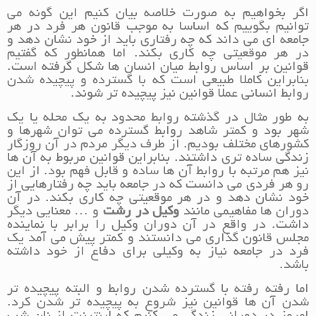
اگر بخواهیم به صورت خلاصه بیان کنیم این گونه می
توانیم بگوییم که اساسا به موجب قانون هر فرد در هر
جامعه ای می داند که چه رفتاری باید از خود نشان دهد و
در هر موقعیتی چه کاری بکند. اما همانطور که گفتیم
قوانین بر اساس روابط میان انسان ها شکل گرفته است.
بنابراین کاملا طبیعی است که با گسترده و پیچیده شدن
روابط انسانی عملا قوانین نیز پیچیده تر شوند.
به طور مثال در گذشته روابط محدود به یک محله یا یک
شهر بود و کمتر شاهد روابط گسترده می توان شهرها و
کشورهای مختلف بودیم. از طرف دیگر مردم در آن روزگار
زندگی ساده تری داشتند. بنابراین قوانین مربوط به آن ها
نیز هم مرتبه با روابط آن ها ساده و قابل فهم بود. از این
رو هر فردی می دانست که در جامعه باید چه رفتارهایی از
خود نشان دهد و در هر موقعیتی چه کاری بکند. در آن
دوران ها مفاهیمی مانند
وکیل در رشت
و … معنایی دیگر
داشت. در واقع در آن دوران وکیل را برابر با نماینده
مجلس قانون گذاری می دانستند و کمتر پیش می آمد یک
فرد در جامعه نیاز به وکیلی برای دفاع از خود داشته
باشد.
اما رفته رفته با گسترده شدن روابط و البته پیچیده تر
شدن آن ها قوانین نیز شروع به پیچیده تر شدن کرد.