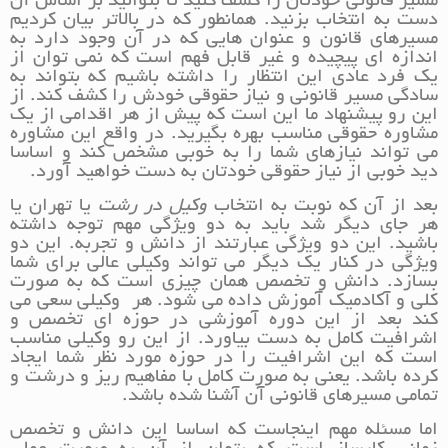
مسیر قانونی خودتان را کشف کنید تا بتوانید بر اساس آن
دست به انتخاب بزنید. همانطور که در بالاتر بیان کردیم
مسیرهای قانون و عنوان هایی که در آن وجود دارد به
اندازه ای پیچیده و غیر قابل فهم است که نمی توان از
یک فرد عادی این انتظار را داشته باشیم که بتواند به
سادگی مسیر قانونی و نیاز حقوقی خودش را کشف کند. از
این رو پیشنهاد ما این است که پیش از هر اقدامی از یک
مشاوره حقوقی مناسب بهره بگیرید. در واقع این مشاوره
می تواند نیازهای شما را به خوبی مشخص کند و اساسا
دید خوبی از نیاز حقوقی خودتان به دست خواهید آورد.
بعد از آن که نوبت به انتخاب
وکیل در رشت
یا تهران یا
هر جای دیگر شد باید به دو ویژگی مهم توجه داشته
باشید. این دو ویژگی عبارتند از دانش و تجربه. این دو
ویژگی در کنار یک دیگر می تواند وکیلی عالی برای شما
بسازد. دانش و تخصص همان چیزی است که به صورت
کلی و آکادمیک آموزش داده می شود. هر وکیلی سعی می
کند بعد از این دوره آموزشی در حوزه ای تخصص و
اشرافیت کامل به دست بیاورد. از این رو وکیلی مناسب
است که این اشرافیت را در حوزه مورد نظر شما ایجاد
کرده باشد. یعنی به صورت کامل با مفاهیم ریز و درشت و
تمامی مسیرهای قانونی آن آشنا شده باشد.
اما مسئله مهم اینجاست که اساسا این دانش و تخصص