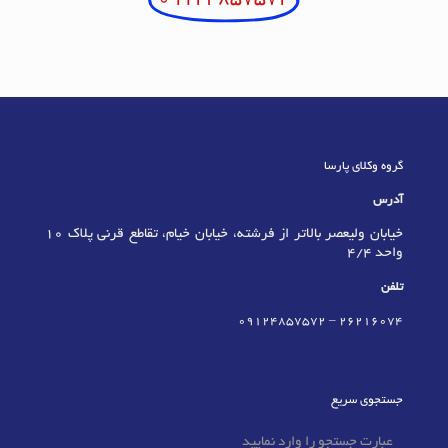
09124857572
گروه وکلای پارسا
آدرس
خیابان ولیعصر بالاتر از فرشته، خیابان خیام، تقاطع قرنی پلاک 10
واحد 4/4
تلفن
09124857572
–
٢٦٢١٦٠٧٤
جستجوی سریع