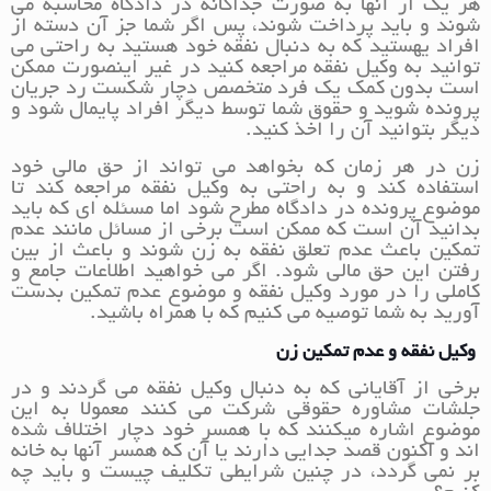
هر یک از آنها به صورت جداگانه در دادگاه محاسبه می
شوند و باید پرداخت شوند، پس اگر شما جز آن دسته از
افراد یهستید که به دنبال نفقه خود هستید به راحتی می
توانید به وکیل نفقه مراجعه کنید در غیر اینصورت ممکن
است بدون کمک یک فرد متخصص دچار شکست رد جریان
پرونده شوید و حقوق شما توسط دیگر افراد پایمال شود و
دیگر بتوانید آن را اخذ کنید.
زن در هر زمان که بخواهد می تواند از حق مالی خود
استفاده کند و به راحتی به وکیل نفقه مراجعه کند تا
موضوع پرونده در دادگاه مطرح شود اما مسئله ای که باید
بدانید آن است که ممکن است برخی از مسائل مانند عدم
تمکین باعث عدم تعلق نفقه به زن شوند و باعث از بین
رفتن این حق مالی شود. اگر می خواهید اطلاعات جامع و
کاملی را در مورد وکیل نفقه و موضوع عدم تمکین بدست
آورید به شما توصیه می کنیم که با همراه باشید.
وکیل نفقه و عدم تمکین زن
برخی از آقایانی که به دنبال وکیل نفقه می گردند و در
جلشات مشاوره حقوقی شرکت می کنند معمولا به این
موضوع اشاره میکنند که با همسر خود دچار اختلاف شده
اند و اکنون قصد جدایی دارند یا آن که همسر آنها به خانه
بر نمی گردد، در چنین شرایطی تکلیف چیست و باید چه