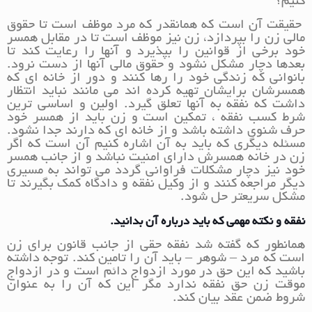
کنیم؟
حقیقت آن است که همانقدر که مرد موظف است تا حقوق
مالی زن را بپردازد، زن نیز موظف است تا در مقابل همسر
خود برخی از قوانین را بپذیرد و آنها را رعایت کند تا
بعدها دچار مشکل نشود و حقوق مالی آنها از دست نرود.
بانوانی که زندگی خود را رها کنند و دور از خانه ای که
همسرشان برایشان تهیه کرده اند می مانند نباید انتظار
داشت که نفقه به آنها تعلق گیرد. اولین و اساسی ترین
شرط کسب نفقه ، تمکین است و زن باید از همسر خود
حرف شنوی داشته باشد و از خانه ای که دارند جدا نشود.
مسئله دیگری که باید به آن اشاره کنیم آن است که اگر
زن در خانه همسرش دارای امنیت نباشد و از جانب همسر
خود نیز دچار مشکلات فراوانی گردد می تواند به مسیری
دیگر مراجعه کنند و از وکیل نفقه و دادگاه کمک بگیرند تا
مشکل سریعتر حل شود.
نفقه و نکته مهمی که باید درباره آن بدانید.
همانطور که گفته شد نفقه حقی از جانب قانون برای زن
است که مرد – شوهر – باید آن را تامین کند. توجه داشته
باشید که این حق در مورد ازدواج دائم است و در ازدواج
موقت زن حق نفقه ندارد مگر این که آن را به عنوان
شروط ضمن عقد بیان کند.