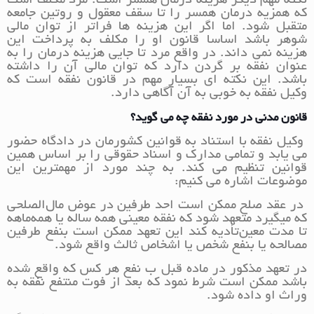
نکته مهم دیگر هزینه درمان همسر است. مرد مکلف است
که همزیه درمان همسر را تا سقف معقول و روتین جامعه
متقبل شود. اما اگر این هزینه ها فراتر از توان مالی
شوهر باشد اساسا قانون او را مکلف به پرداخت این
هزینه نمی داند. در واقع مرد تا جایی هزینه درمان را به
عنوان نفقه بر گردن دارد که توان مالی آن را داشته
باشد. این نکته ای بسیار مهم در قانون نفقه است که
وکیل نفقه به خوبی به آن آگاهی دارد.
قانون مدنی در مورد نفقه چه می گوید؟
وکیل نفقه با استناد به قوانین کشورمان در دادگاه حضور
می یابد و تمامی مدارک و اسناد حقوقی را بر اساس همین
قوانین تنظیم می کند. به چند مورد از مهمترین این
موضوعات اشاره می کنیم:
در عقد صلح ممكن است احد طرفين در عوض مال‌الصلحي
كه ميگيرد متعهد شود كه نفقه معيني همه ساله يا همه‌ماهه
تا مدت معين‌تأديه كند اين تعهد ممكن است بنفع طرفين
مصالحه يا بنفع شخص يا اشخاص ثالث واقع شود.
در تعهد مذكور در ماده قبل ب نفع هر كس كه واقع شده
باشد ممكن است شرط نمود كه بعد از فوت منتفع نفقه به
وراث او داده شود.