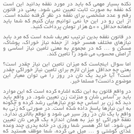
نکته بسیار مهمی که باید در مورد نفقه بدانید این است
که نفقه به صورت ثابت تعیین نمی شود. یعنی در قانون
رقم و عدد مشخصی برای نفقه در نظر گرفته نشده است.
از این رو در این جا نمی توانیم بیان کنیم که شما باید
ماهانه حداقل 500 هزار تومان پرداخت کنید.
در قانون نفقه بدین ترتیب تعریف شده است که مرد باید
نیازهای مختلف همسر خود از جمله نیاز خوراک، پوشاک،
مسکن و … که در مجموع به معنی تامین نیاز اساسی و
آرامش محسوب می شود را تامین کند.
اما سوال اینجاست که میزان تامین این نیاز چقدر است؟
یعنی چه حداقل میزان لازم برای تامین نیاز خوراکی چقدر
است؟ آیا خرید یک نان در روز را می توان معیار این
موضوع دانست؟ مسلما خیر.
در واقع قانون به این نکته اشاره کرده است که این موارد
باید بر اساس شأن و منزلت زن تعیین شود. در واقع باید
دید که زن بر اساس چه نوع نیازهایی رشد کرده و چگونه
به این نیازها پاسخ داده شده است. در صورتی که زنی به
واقع با یک نان در روز سیر می شود و توقع بالاتری ندارد،
نفقه خوراکی او نیز به همان اندازه یک قرص نان تعیین
می شود. اما اگر همسر شما روزی در خانه پدری چند وعده
غذای گوشتی و … میل می کرده، شما موظف هستید که