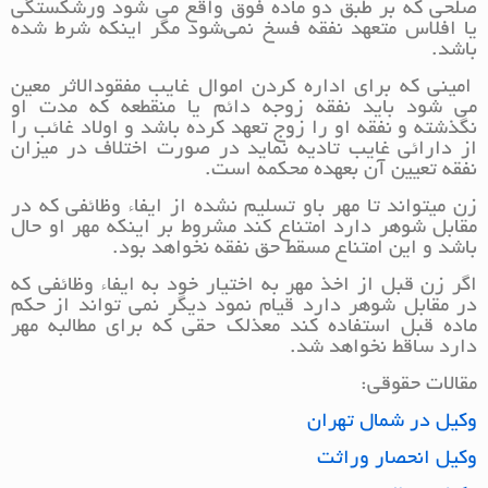
صلحي كه بر طبق دو ماده فوق واقع مي شود ورشكستگي
يا افلاس متعهد نفقه فسخ نمي‌شود مگر اينكه شرط شده
باشد.
اميني كه براي اداره كردن اموال غايب مفقودالاثر معين
مي‌ شود بايد نفقه زوجه دائم يا منقطعه كه مدت او
نگذشته و نفقه او را زوج‌ تعهد کرده باشد و اولاد غائب را
از دارائي غايب تاديه نمايد در صورت اختلاف در ميزان
نفقه تعيين آن بعهده محكمه است.
زن ميتواند تا مهر باو تسليم نشده از ايفاء وظائفي كه در
مقابل شوهر دارد امتناع كند مشروط بر اينكه مهر او حال
باشد و اين امتناع ‌مسقط حق نفقه نخواهد بود.
اگر زن قبل از اخذ مهر به اختیار خود به ايفاء وظائفي كه
در مقابل شوهر دارد قيام نمود ديگر نمي تواند از حکم
ماده قبل استفاده كند ‌معذلك حقي كه براي مطالبه مهر
دارد ساقط نخواهد شد.
مقالات حقوقی:
وکیل در شمال تهران
وکیل انحصار وراثت