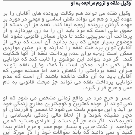
وکیل نفقه و لزوم مراجعه به او
وکیل نفقه می تواند هم وکالت پرونده های آقایان را بر
عهده گیرد و هم می تواند نقش اساسی و مهمی در مورد بر
عهده گرفتن پرونده زوجه ایفا کند. نفقه جز آن دسته از
حقوق مالی است که مرد باید آن را به زن بپردازد و از
پرداخت آن سرپیچی نکند تا دچار مسائل قانونی نشود اما
موضوع بسیار مهمی که باید بدانید آن است که برخی از
آقایان توان پرداخت نفقه را ندارند و در چنین مواردی
ممکن است زوجه برای عدم پرداخت نفقه از آنها شکایت
کند. اگر مرد بتواند این موضوع را ثابت کند که توانایی
مالی کمی دارد، ممکن است با کمک وکیل نفقه بتواند
میزان نفقه پرداختی را کاهش دهد اما مسئله مهمی که
آقایان باید به آن دقت داشته باشند آن است که عدم
توانایی پرداخت نفقه می تواند جز مبحث قانونی به نام
عس و حرج قرار گیرد.
عسر و حرج مرد در واقع زمانی مشخص می شود که او
نمی تواند از عهده کمترین و کوچکترین مخارج زندگی خود
بر آید و این موضوع باعث می شود تا همسر و فرزندان او
دچار مضیقه شوند و از لحاظ مالی زندگی نابسامانی را
تجربه کنند. اگر شما جز آن دسته از افرادی هستید که می
خواهید از نکات جزیی و بسیار مهم عسر و حرج اطلاع پیدا
کنید و نمی دانید که باید سوالات خود را در مورد این