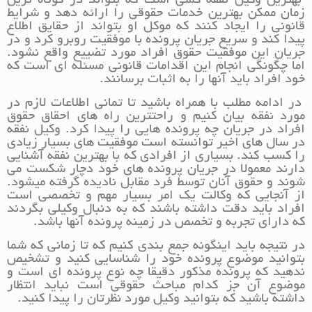
بهترین وکیل نفقه کسی است که بتواند در کوتاه ترین
زمان ممکن بهترین خدمات حقوقی را ارائه دهد و شرایط
قانونی را ایجاد کنند که موکل او بتواند از حقایق اطلاع
پیدا کند و سریع جریان پرونده با موفقیت روبرو کرد و در
جریان این موفقیت حقوق افراد مورد تضییع واقع نشود.
اما چگونگی انجام این اقدامات قانونی مسئله ای است که
خود افراد باید آنها را به اثبات برسانند.
در ادامه مطلب با همراه باشید تا تمانی اطلاعات لازم در
مورد نفقه بیان کنیم و راحتترین راه های احقاق حقوق
افراد در جریان چه پرونده هایی را پیدا کرد. وکیل نفقه
در سال های اخیر توانسته است موفقیت های بسیار زیادی
را کسب کند. بسیاری از افرادی که با بهترین نفقه آشنایی
دارند معمولا در جریان پرونده های خود دچار شکست می
شوند و حقوق آنان توسط فرد مقابل نادیده گرفته میشود.
از آنجایی که وکالت یک امر بسیار مهم و تخصصی است
افراد باید دقت داشته باشند که به دنبال وکیلی بگردند
که دارای تجربه و تخصص در زمینه پرونده آنها باشد.
در نتیجه باید اینگونه جمع بندی کنیم که تا زمانی که شما
بتوانید موضوع پرونده خود را شناسایی کنید و تشخیص
ندهید که پرونده مذکور دقیقا چه نوع پرونده ای است و
موضوع آن جز کدام مباحث حقوقی است نباید انتظار
داشته باشید که بتوانید وکیل مورد نظرتان را پیدا کنید.