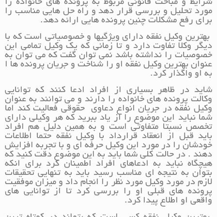
شرایط و مباحث قانونی مربوط به پرونده های خانواده را
مورد تحلیل و بررسی قرار دهد و راه حل هایی مناسب را
برای رفع مشکلات چنین پرونده هایی ارائه دهد.
بهترین وکیل نفقه دارای ویژگیها و خصوصیاتی است که با
دیگر وکلا تفاوت دارد و تا زمانی که یک وکیل تمامی این
خصوصیات را نداشته باشد نمی توان گفت که می توان به
عنوان بهترین وکیل نفقه او را شناخت و جریان پرونده ها ا
به او واگذار کرد.
شاید در ظاهر بسیاری از افراد ادعا کنند که توانایی
وکالت پرونده های خانواده را دارند و می توانند به عنوان
وکیل نفقه در جریان انواع دعاوی حقوقی فعالیت کند اما
شما نباید این موضوع را از یاد ببرید که هر وکیلی دارای
تخصص نسبتا متفاوتی است و به همین دلیل هم افراد
باید قبل از انعقاد قرارداد با وکیل نفقه حتما اطلاعات
خودشان را در مورد این وکیل حرفه ای و با تجربه افزایش
دهند . در حالت کلی شما باید به این موضوع دقت کنید که
هیچگاه نباید به ادعاهای افراد اطمینان کرد برای انکه
بتوان به نتیجه ای مناسب رسید باید به تنهایی تحقیقات
لازم در مورد وکیل مورد نظر را انجام داد و میزان موفقیت
پرونده های قبلی او را بررسی کرد تا از توانایی های
واقعی او اطلاع پیدا کرد.