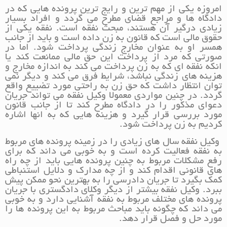
امروزه یکی از مهم ترین و رایج ترین پرونده هایی که در
دادگاه ها و مراجع قضای مطرح می گردد و افراد بسیار
زیادی درگیر آن هستند، مبحث نفقه است. نفقه یکی از
حقوق مالی است که قانون به زن داده است و باید از جانب
همسر او به عنوان مخارج زندگی پرداخت شود. اما در
صورتی که مرد از پرداخت این حق مالی ممانعت کند یا
انکه نفقه ای که به زن پرداخت می کند به اندازه مخارج و
هزینه های زندگی نباشد، شرایط فرق می کند و دیگر نمی
توان انتظار داشت که حق زن به راحتی مورد تضییع واقع
گردد. در چنین مواردی معمولا وکیل نفقه می تواند جریان
دعوای مذکور را در دادگاه مطرح کند تا از جانب قانون
مورد بررسی قرار گیرد و هزینه هایی که به انها اشاره
کردیم به زن پرداخت شود.
وکیل نفقه سال های زیادی را در زمینه پرونده های مربوط
به نفقه فعالیت کرده است و به خوبی می داند که برای
رفع مشکلات مربوط به چنین پرونده هایی باید از چه راه
های قانونی اقدام کند و از چه مدارک و دلایل استنباطی
کمک بگیرد تا جریان دادرسی را به بهترین نحو ممکن پیش
ببرد. وکیل نفقه بیشتر از دیگر وکلای دادگستری با جریان
پرونده های مختلف مربوط به نفقه آشنایی دارد و به خوبی
می داند که چگونه باید مباحث مربوط به این پرونده ها را
مورد حل و فصل قرار دهد.