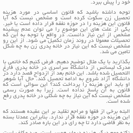
خود را پیش ببرد.
توجه داشته باشید که قانون اساسی در مورد هزینه
تحصیل زن سکوت کرده است و مشخص نیست که آیا
قانون این هزینه را در حوزه نفقه قرار داده است یا خیر.
یکی از علت های این موضوع را می توان عدم پیشینه
مشخص از این نیاز دانست. در واقع با توجه به این که
تحصیلات معمولا در روند زمان تکمیل می شود. از این رو
مشخص نیست که این نیاز در خانه پدری زن به چه شکل
تامین می شد.
بگذارید با یک مثال توضیح دهیم. فرض کنیم که خانمی با
مدرک لیسانس از دانشگاه سراسری در خانه پدری فارغ
التحصیل شده باشد. این خانم بعد از ازدواج قصد دارد در
دانشگاه آزاد شروع به ادامه تحصیل کند. حال آیا شوهر
او باید این هزینه را پرداخت کند؟ این سوالی است که
قانون به آن پاسخ نداده است. زیرا به صورت رسمی
مشخص نیست که این نیاز به چه شکلی در خانه پدری رفع
شده است.
البته برخی از فقها و مراجع تقلید بر این عقیده هستند که
این هزینه در حوزه نفقه قرار ندارد. بنابراین عمدتا بسته
به نظر قاضی دارد تا چه رای در این باره صادر کند.