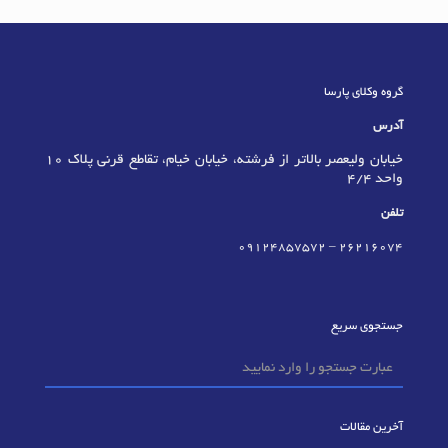
گروه وکلای پارسا
آدرس
خیابان ولیعصر بالاتر از فرشته، خیابان خیام، تقاطع قرنی پلاک 10
واحد 4/4
تلفن
09124857572
–
٢٦٢١٦٠٧٤
جستجوی سریع
آخرین مقالات