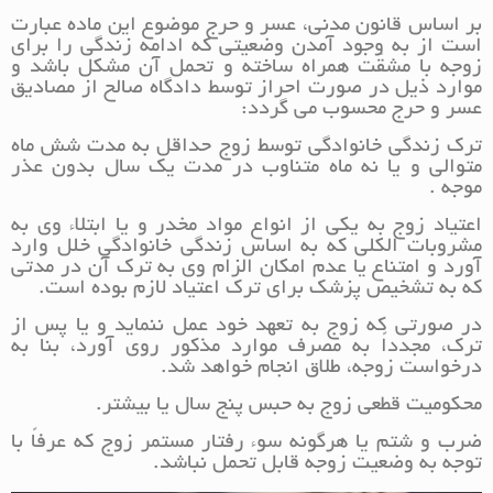
بر اساس قانون مدنی، عسر و حرج موضوع اين ماده عبارت
است از به وجود آمدن وضعيتي كه ادامه زندگي را براي
زوجه با مشقّت همراه ساخته و تحمل آن مشكل باشد و
موارد ذيل در صورت احراز توسط دادگاه صالح از مصاديق
عسر و حرج محسوب مي گردد:
ترك زندگي خانوادگي توسط زوج حداقل به مدت شش ماه
متوالي و يا نه ماه متناوب در مدت يك سال بدون عذر
موجه .
اعتياد زوج به يكي از انواع مواد مخدر و يا ابتلاء وي به
مشروبات الكلي كه به اساس زندگي خانوادگي خلل وارد
آورد و امتناع يا عدم امكان الزام وي به ترك آن در مدتي
كه به تشخيص پزشك براي ترك اعتياد لازم بوده است.
در صورتي كه زوج به تعهد خود عمل ننماید و يا پس از
ترك، مجدداً به مصرف موارد مذكور روي آورد، بنا به
درخواست زوجه، طلاق انجام خواهد شد.
محكوميت قطعي زوج به حبس پنج سال يا بيشتر.
ضرب و شتم يا هرگونه سوء رفتار مستمر زوج كه عرفاً با
توجه به وضعيت زوجه قابل تحمل نباشد.