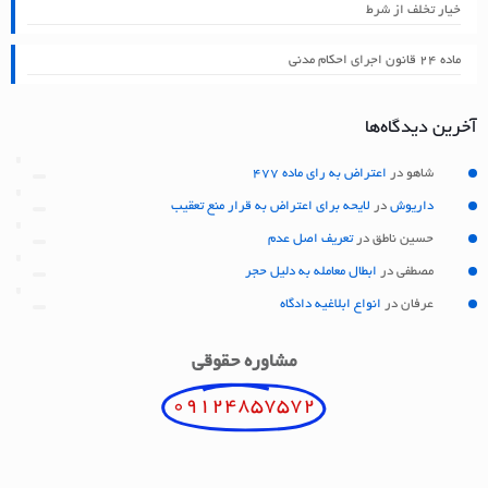
خیار تخلف از شرط
ماده ۲۴ قانون اجرای احکام مدنی
آخرین دیدگاه‌ها
شاهو
در
اعتراض به رای ماده 477
داریوش
در
لایحه برای اعتراض به قرار منع تعقیب
حسین ناطق
در
تعریف اصل عدم
مصطفی
در
ابطال معامله به دلیل حجر
عرفان
در
انواع ابلاغیه دادگاه
مشاوره حقوقی
09124857572