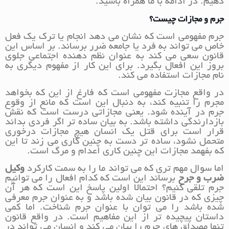
دهیم. در ادامه با ما همراه باشید.
جرم و مجازات چیست؟
جرم مفهومی است که نشان می دهد انجام یا ترک یک فعل
خاص می تواند به فرد یا جامعه ضرر برساند. بر اساس این
قانون سعی می کند به عنوان نظم دهنده اجتماعی جلوی
بروز این افعال بگیرد. برای این کار از مفهوم دیگری به
نام مجازات استفاده می کند.
در واقع مجازت مفهومی است که فارغ از این که بخواهد
مجرم را تنبیه کند، به دنبال این است که مانع از وقوع
جرم در آینده شود. یعنی مجازاتی درست است که نقش
بازدارندگی داشته باشد. به بیان ساده تر اگر فردی بداند
قرار است برای قتل یک انسان هیچ مجازات درخوری
متحمل نشود، ساده تر دست به چنین کاری می زند تا این
که بفهمد مجازات این چنین کاری اعدام و مرگ است.
اما سوال مهم تری که می تواند ما را به سمت کارکرد
وکیل
ضرب و جرح
برساند این است که کدام افعال را می توانیم
جرم تلقی کنیم؟ احتمالا اولین پاسخ این است که هر آن
چیزی که در قانون بیان شده باشد و به عنوان جرم معرفی
شده باشد را می توان با عنوان جرم شناخت. اما کمی
داستان پیچیده تر از این مفاهیم است. در واقع قانون
تنها مصداق های جرم را بیان می کند و انسان می تواند در