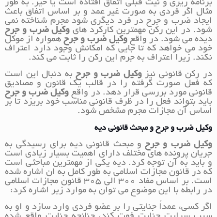
برنامه ریزی و نیت قبلی اتفاق افتاده است یا خیر. به طور
مثال اگر فردی به صورت غیر عمد و بر اساس اتفاق باعث
ایجاد ضرب و جرح در فرد دیگری شود مجرم شناخته نمی
شود. در این رکن مهمترین کارکرد های
وکیل ضرب و جرح
دیده می شود. در واقع
وکیل ضرب و جرح
همواره از موکل
خود می خواهد که تا جایی که امکانش وجود دارد اعتراف
نکند. زیرا اعتراف به جرم این رکن را ثابت می کند.
در رکن قانونی نیز
وکیل ضرب و جرح
به دنبال این است
که فعل صورت گرفته را در قالب یک قانون و مصادیق
قانونی مورد بررسی قرار دهد. در واقع
وکیل ضرب و جرح
باید بتواند فعل را در ظرف قانونی مناسب خود بریزد تا بر
اساس آن مجازات مجرم مشخص شود.
وکیل ضرب و جرح و مبحث قانونی دیه
وکیل ضرب و جرح
و مبحث قانونی دیه برای رسیدگی به
جریان پرونده های مختلف دارای اهمیت بسیار زیادی است
و باید به آن توجه کرد. دیه یکی از مهمترین مباحثی است
که در قانون مجازات اسلامی به طور کامل به ان اشاره شده
است. بر اساس مفاد 300 الی 305 قانون مجازات اسلامی
در رابطه با این موضوع می توان به موارد زیر اشاره کرد:
اگر کسی، عمداً جنایتی را بر عضو فردی وارد سازد و او به
سبب سرایت جنایت فوت کند، چنانچه جنایت واقع شده