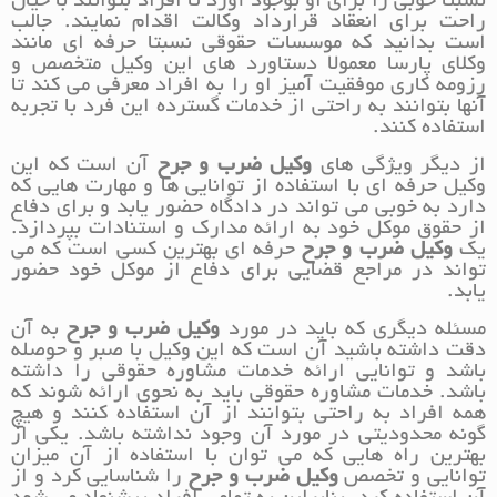
نسبتا خوبی را برای او بوجود آورد تا افراد بتوانند با خیال
راحت برای انعقاد قرارداد وکالت اقدام نمایند. جالب
است بدانید که موسسات حقوقی نسبتا حرفه ای مانند
وکلای پارسا معمولا دستاورد های این وکیل متخصص و
رزومه کاری موفقیت آمیز او را به افراد معرفی می کند تا
آنها بتوانند به راحتی از خدمات گسترده این فرد با تجربه
استفاده کنند.
از دیگر ویژگی های
وکیل ضرب و جرح
آن است که این
وکیل حرفه ای با استفاده از توانایی ها و مهارت هایی که
دارد به خوبی می تواند در دادگاه حضور یابد و برای دفاع
از حقوق موکل خود به ارائه مدارک و استنادات بپردازد.
یک
وکیل ضرب و جرح
حرفه ای بهترین کسی است که می
تواند در مراجع قضایی برای دفاع از موکل خود حضور
یابد.
مسئله دیگری که باید در مورد
وکیل ضرب و جرح
به آن
دقت داشته باشید آن است که این وکیل با صبر و حوصله
باشد و توانایی ارائه خدمات مشاوره حقوقی را داشته
باشد. خدمات مشاوره حقوقی باید به نحوی ارائه شوند که
همه افراد به راحتی بتوانند از آن استفاده کنند و هیچ
گونه محدودیتی در مورد آن وجود نداشته باشد. یکی از
بهترین راه هایی که می توان با استفاده از آن میزان
توانایی و تخصص
وکیل ضرب و جرح
را شناسایی کرد و از