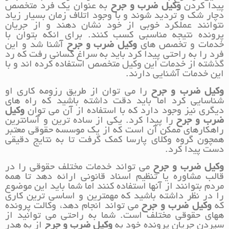
پیدا کردن
وکیل ضرب و جرح
به عنوان یک فرد متخصص
دچار شک و تردید شوند و با وجود اتلاف زمان بسیار زیاد
نتوانند عملکرد خوبی از خود نشان دهند و از جریان
پرونده نتیجه مناسبی کسب کنند. برای انکه بتوان با
خدمات و تخصص های
وکیل ضرب و جرح
آشنا شد و این
فرد را به راحتی پیدا کرد باید به سراغ کسانی رفت که رد
گذشته از خدمات این وکیل متخصص استفاده کرده اند و با
این خدمات آشنایی دارند.
وکیل ضرب و جرح
را می توان از طریق رزومه کاری او
شناسایی کرد اما باید دقت داشته باشید که راه های
دیگری نیز وجود دارد که با استفاده از آن می توان
وکیل
ضرب و جرح
را پیدا کرد. یکی از ساده ترین و آسانترین
راهکارهای ممکن آن است که از یک موسسه حقوقی معتبر
همچون گروه وکلای پارسا کمک گرفت تا به نتایج دقیقی
دست پیدا کرد.
وکیل ضرب و جرح
می تواند خدمات مختلف حقوقی را در
قالب مشاوره یا تنظیم اسناد قانونی ارائه دهد تا همه
مردم بتوانند از آنها استفاده کنند اما شما باید این موضوع
را در نظر داشته باشید که مهمترین و اساسی ترین کاری
که
وکیل ضرب و جرح
می تواند انجام دهد، وکالت پرونده
ههای حقوقی مختلف است. شما به راحتی می توانید از
سپردن جریان پرونده خود به
وکیل ضرب و جرح
از به هدر