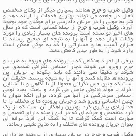
مورد جریان چنین دعاوی را به طور دقیق بیان کند.
وکیل ضرب و جرح
همانند بسیاری دیگر از وکلای متخصص
فعال در جامعه می تواند بهترین خدمات را ارائه دهد و
شرایط خوبی را در جریان دادرسی برای موکلان خود بوجود
آورد.
وکیل ضرب و جرح
از جمله کسانی است که در سال
های اخیر توانسته است پرونده های بسیار زیادی را مورد
وکالت قرار دهد و آنها را به نتیجه ای صحیح برساند تا
میزان آسیب ها و خساراتی را که به موکل ممکن است
وارد شود را به طور جدی کاهش دهد.
برخی از افراد هنگامی که با پرونده های مربوط به ضرب و
جرح روبرو می شوند دچار احساس نگرانی شدیدی می
شوند و دقیقا نمی دانند که باید چگونه با جریان این
پرونده ها مقابله کنند و آنها را به نتیجه برسند. حقیقت آن
است که چنین حس نگرانی معمولا از نا آگاهی و نا آشنایی
افراد با مواد قانونی حاصل می گردد و باعث ایجاد نوعی
احساس سردرگمی در آنها می گردد. برای انکه بتوان با
چنین احاساتی روبرو شد و جریان پرونده ها ی مختلف را تا
حد زیادی پیگیری کرد بهترین راهکار آن است که از یک
فرد متخصص و حرفه ای که در این زمینه دارای تخصص و
مهارت است کمک گرفت تا به کمک این فرد حرفه ای
بتوان جریان پرونده های مختلف را به نتایج مثبتی رساند.
وکیل ضرب و جرح
در جریان بسیاری از پرونده ها دارای