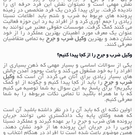
نقش مهمی است و نمیتوان نقش این فرد حرفه ای را
نادیده گرفت. برای پیدا کردن یک فرد متخصص در زمینه
پرونده های مربوط به ضرب و شتم باید اطلاعات نسبتا
زیادی را جمع آوری کرد و از افراد یه رد این حوزه فعالیت
می کنند کمک گرفت. موسسات حقوقی معتبر می توانند به
عنوان یک معرف مورد اطمینان بهترین عملکرد را از خود
نشان دهد و بهترین
وکیل ضرب و جرح
به تمامی متقاضیان
معرفی کنند.
وکیل ضرب و جرح را از کجا پیدا کنیم؟
یکی از سوالات اساسی و بسیار مهمی که ذهن بسیاری از
افراد را به خود مشغول می کند و باعث بوجود آمدن چالش
های بسیار زیادی برای آنان می گردد آن است که
وکیل
ضرب و جرح
را باید از کجا پیدا کنیم و چگونه از او کمک
بگیریم؟ برای پاسخ به این سوال به شما توصیه می کنیم
که با ما همراه باشید تا تمامی نکات مربوطه را به شما
معرفی کنیم.
اولین نکته ای که باید آن را در نظر داشته باشید آن است
که همه وکلای پایه یک دادگستری نمی توانند جریان
پرونده های ضرب و جرح را بر عهده گیرند و عملکرد نسبتا
خوبی را در جریان این پرونده ها از خود نشان دهند.
همین موضوع باعث شده است تا افراد در هنگام انتخاب و