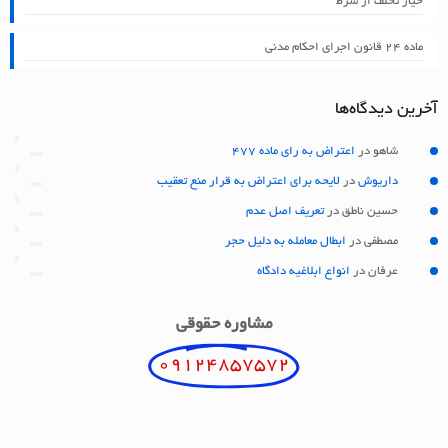
خیار تخلف از شرط
ماده ۲۴ قانون اجرای احکام مدنی
آخرین دیدگاه‌ها
شاهو
در
اعتراض به رای ماده 477
داریوش
در
لایحه برای اعتراض به قرار منع تعقیب
حسین ناطق
در
تعریف اصل عدم
مصطفی
در
ابطال معامله به دلیل حجر
عرفان
در
انواع ابلاغیه دادگاه
مشاوره حقوقی
09124857572