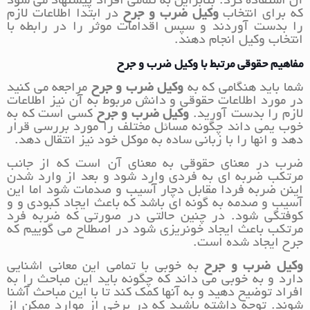
آن استفاده کرد. بنابراین به تمامی افراد پیشنهاد می شود
که برای انتخاب
وکیل ضرب و جرح
در ابتدا اطلاعات لازم
را بدست آوردند و سپس اقدامات موثر را در رابطه با
انتخاب وکیل انجام دهند.
مفاهیم حقوقی مرتبط با وکیل ضرب و جرح
شما باید هنگامی که به
وکیل ضرب و جرح
مراجعه می کنید
در مورد اطلاعات حقوقی و دانش مربوط به آن نیز اطلاعات
لازم را بدست آورید.
وکیل ضرب و جرح
کسی است که به
خوب یمی داند چگونه مسائل مختلف را مورد بررسی قرار
دهد و انها را با زبانی ساده به موکل خود نیز انتقال دهد.
ضرب در معنای حقوقی به معنای آن است که از جانب
مرتکب ضربه ای به فردی وارد شود و بعد از وارد شدن
اینن ضربه فردا مقابل دچار آسیب و صدمات شود اما این
آسیب و صدمه به گونه ای باشد که باعث ایجاد کبودی و و
کوفتگی شود. در چنین حالتی در صورتی که ضربه فرد
مرتکب باعث ایجاد خونریزی شود در اصطلاح می گوییم که
جرح ایجاد شده است.
وکیل ضرب و جرح
به خوبی با تمامی این معانی اشنایی
دارد و به خوبی می داند که چگونه باید این مباحث را به
افراد توضیح دهید و به آنها کمک کند تا با این مباحث آشنا
شوند. توجه داشته باشید که در برخی از موارد ممکن از