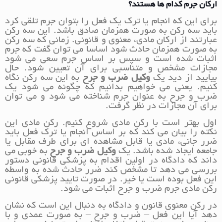
ارکان جرم کدام ها هستند؟
برای این که انجام یا ترک یک فعل را بتوان جرم تلقی کرد
باید سه رکن به صورت همزمان صادق باشد. این سه رکن
عبارتند از ارکان مادی، معنوی و قانونی. زمانی که سه رکن
به صورت همزمان حادث شود اساسا می توان گفت که جرم
اثبات شده است و سپس بر اساس جرم سعی می شود
مجازات مشخص و متناسبی برای آن تعیین شود. حال
بیایید از دید یک
وکیل ضرب و جرح
به این سه رکن نگاه
کنیم. یعنی می خواهیم بدانیم که چگونه می شود یک
ضرب و جرح به عنوان جرم شناخته می شود و می توان
برای آن مجازات در نظر گرفت.
اول بهتر است با رکن مادی شروع کنیم. رکن مادی این
نکته را بیان می کند که بر اساس انجام یا ترک فعل باید
ضرر جانی، مادی یا قابل مشاهده ای برای طرف مقابل یا
جامعه ایجاد شده باشد. یک
وکیل ضرب و جرح
به خوبی می
داند که دادگاه در اولین اقدام به پزشکی قانونی دستور
بررسی می دهد تا مشخص کند ضرر حادث شده به واسطه
این فعل بوده است یا خیر. در صورت تایید پزشکی قانونی
رکن مادی جرم ضرب و جرح اثبات می شود.
در رکن معنوی قانون و دادگاه به دنبال این است که نشان
دهد آیا این فعل – ضرب و جرح – به صورت عمدی و با