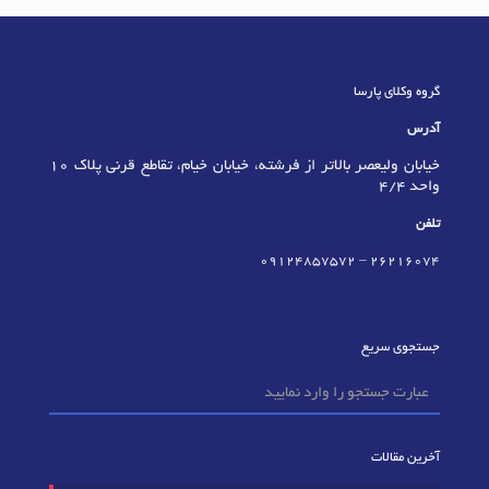
گروه وکلای پارسا
آدرس
خیابان ولیعصر بالاتر از فرشته، خیابان خیام، تقاطع قرنی پلاک 10
واحد 4/4
تلفن
09124857572
–
٢٦٢١٦٠٧٤
جستجوی سریع
آخرین مقالات