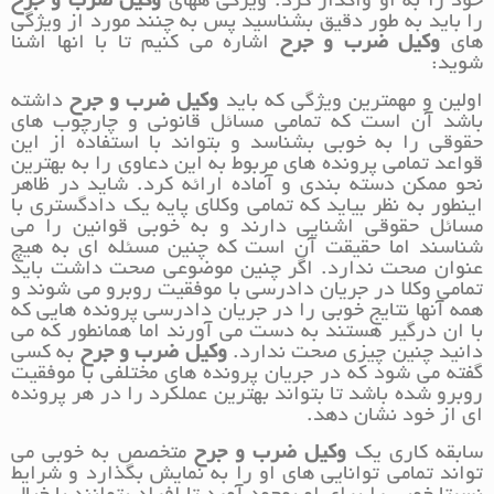
خود را به او واگذار کرد. ویژگی ههای
وکیل ضرب و جرح
را باید به طور دقیق بشناسید پس به چنند مورد از ویژگی
های
وکیل ضرب و جرح
اشاره می کنیم تا با انها اشنا
شوید:
اولین و مهمترین ویژگی که باید
وکیل ضرب و جرح
داشته
باشد آن است که تمامی مسائل قانونی و چارچوب های
حقوقی را به خوبی بشناسد و بتواند با استفاده از این
قواعد تمامی پرونده های مربوط به این دعاوی را به بهترین
نحو ممکن دسته بندی و آماده ارائه کرد. شاید در ظاهر
اینطور به نظر بیاید که تمامی وکلای پایه یک دادگستری با
مسائل حقوقی اشنایی دارند و به خوبی قوانین را می
شناسند اما حقیقت آن است که چنین مسئله ای به هیچ
عنوان صحت ندارد. اگر چنین موضوعی صحت داشت باید
تمامی وکلا در جریان دادرسی با موفقیت روبرو می شوند و
همه آنها نتایج خوبی را در جریان دادرسی پرونده هایی که
با ان درگیر هستند به دست می آورند اما همانطور که می
دانید چنین چیزی صحت ندارد.
وکیل ضرب و جرح
به کسی
گفته می شود که در جریان پرونده های مختلفی با موفقیت
روبرو شده باشد تا بتواند بهترین عملکرد را در هر پرونده
ای از خود نشان دهد.
سابقه کاری یک
وکیل ضرب و جرح
متخصص به خوبی می
تواند تمامی توانایی های او را به نمایش بگذارد و شرایط