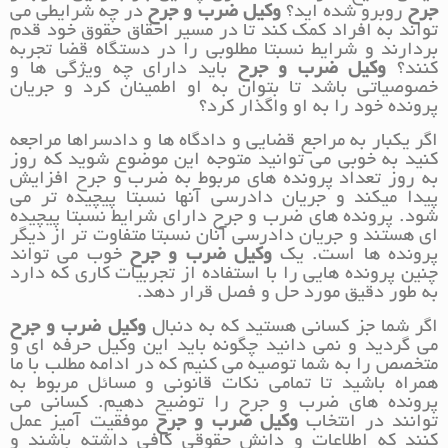
جرح
روبرو شده اید؟
وکیل ضرب و جرح
در چه شرایطی می
تواند به افراد کمک کند تا در مسیر احقاق حقوق خود قدم
بردارند و شرایط نسبتا مطلوبی را در دستگاه قضا تجربه
کنند؟
وکیل ضرب و جرح
باید دارای چه ویژگی ها و
خصوصیاتی باشد تا بتوان به او اطمینان کرد و جریان
پرونده خود را به او واگذار کرد؟
اگر یکبار به مراجع قضایی و دادگاه ها و دادسراها مراجعه
کنید به خوبی می توانید متوجه این موضوع شوید که روز
به روز تعداد پرونده های مربوط به ضرب و جرح افزایش
پیدا میکند و جریان دادرسی آنها نسبتا پیچیده تر می
شود. پرونده های ضرب و جرح دارای شرایط نسبتا پیچیده
ای هستند و جریان دادرسی آنان نسبتا متفاوت تر از دیگر
پرونده ها است. یک
وکیل ضرب و جرح
خوب می تواند
چنین پرونده هایی را با استفاده از تجربیات کاری که دارد
به طور دقیق مورد حل و فصل قرار دهد.
اگر شما جز کسانی هستید که به دنبال
وکیل ضرب و جرح
می گردید و نمی دانید چگونه باید این وکیل حرفه ای و
متخصص را به شما توصیه می کنیم که در ادامه مطلب با ما
همراه باشید تا تمامی نکات قانونی و مسائل مربوط به
پرونده های ضرب و جرح را توضیح دهیم. کسانی می
توانند در انتخاب
وکیل ضرب و جرح
موفقیت آمیز عمل
کنند که اطلاعات و دانش حقوقی کافی داشته باشند و