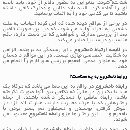
شناخته شوند. بنابراین به منظور دفاع از خود، باید لایحه
ای را آماده کرد. البته باید دلایل و مدارک کافی داشته
باشید تا بی گناهی خود را به اثبات برسانید.
در برخی از مواقع دیده شده که این گونه اتهامات به علت
دشمنی به افراد وارد می شود، که در این صورت قاضی
بعد از بررسی مدارک و شواهدی که در دست دارد، حکم
مناسب و درست را صادر می کند.
در
لایحه ارتباط نامشروع
برای رسیدگی به پرونده، الزامی
به شکایت اختصاصی نیازی نیست. در این مواقع دادستان
خود به عنوان مدعی العموم بررسی های لازم را انجام می
دهد.
روابط نامشروع به چه معناست؟
رابطه نامشروع
در واقع به این معنا می باشد که هرگاه یک
مرد با یک زن در حالی که نکاحی بین آنها صورت نگرفته
باشد، رابطه عاطفی با همدیگر داشته باشند. از جمله
رفتارهایی که با عرف مغایرت دارند، عبارت اند از: در
آغوش گرفتن، بوسیدن و همینطور هم بستر بودن با
نامحرم و… . این رفتار ها جزو
رابطه نامشروع
محسوب می
شوند.
در همه جهان داشتن
رابطه نامشروع
و یا خیانت جزو