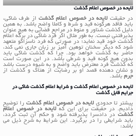
لایحه در خصوص اعلام گذشت
در حقیقت
لایحه در خصوص اعلام گذشت
از طرف شاکی،
باید فاقد هرگونه قید و شرط و کاملا واضح باشد. به همین
دلیل گذشت شناور و منوط در مراجع قضایی به هیچ عنوان
پذیرفتنی نیست. به طور مثال اگر فرد شاکی در برگه اعلام
گذشت خود قید نماید؛ در صورتی که فرد ناسزاگو متعهد
شود که دیگر سخنان توهین آمیز بر زبان جاری نمی کند،
حاضر به گذشت خواهد بود. چرا که گذشت شاکی باید
بدون هیچ گونه قید و شرطی باشد. در این صورت است
که گذشت فرد معترض باید واضح و به شیوه درست باشد
و نشان دهنده قصد او بر رضایت از هتاک و گذشت از
جرم
باشد.
لایحه در خصوص اعلام گذشت و شرایط اعلام گذشت شاکی در
جرایم قابل گذشت
پیشتر تا حدودی
لایحه در خصوص اعلام گذشت
را توضیح
دادیم. در حقیقت برای این که
لایحه در خصوص اعلام
گذشت
در دادسرا پذیرفته شود و حکم آن ثبت گردد،
باید شرایطی را در برگیرد. این شرایط به شرح ذیل می
باشد: