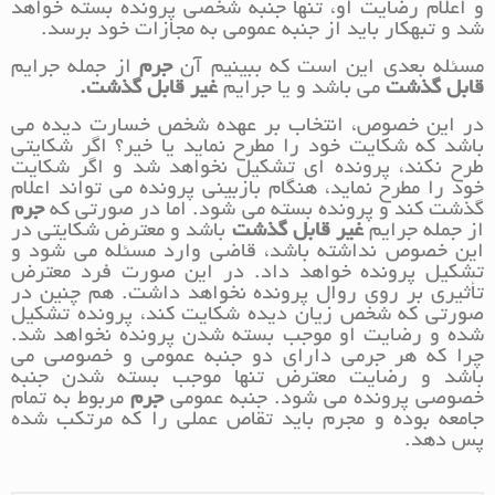
و اعلام رضایت او، تنها جنبه شخصی پرونده بسته خواهد
شد و تبهکار باید از جنبه عمومی به مجازات خود برسد.
مسئله بعدی این است که ببینیم آن
جرم
از جمله جرایم
قابل گذشت
می باشد و یا جرایم
غیر قابل گذشت.
در این خصوص، انتخاب بر عهده شخص خسارت دیده می
باشد که شکایت خود را مطرح نماید یا خیر؟ اگر شکایتی
طرح نکند، پرونده ای تشکیل نخواهد شد و اگر شکایت
خود را مطرح نماید، هنگام بازبینی پرونده می تواند اعلام
گذشت کند و پرونده بسته می شود. اما در صورتی که
جرم
از جمله جرایم
غیر قابل گذشت
باشد و معترض شکایتی در
این خصوص نداشته باشد، قاضی وارد مسئله می شود و
تشکیل پرونده خواهد داد. در این صورت فرد معترض
تأثیری بر روی روال پرونده نخواهد داشت. هم چنین در
صورتی که شخص زیان دیده شکایت کند، پرونده تشکیل
شده و رضایت او موجب بسته شدن پرونده نخواهد شد.
چرا که هر جرمی دارای دو جنبه عمومی و خصوصی می
باشد و رضایت معترض تنها موجب بسته شدن جنبه
خصوصی پرونده می شود. جنبه عمومی
جرم
مربوط به تمام
جامعه بوده و مجرم باید تقاص عملی را که مرتکب شده
پس دهد.