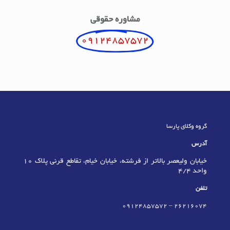
مشاوره حقوقی
09124857572
گروه وکلای پارسا
آدرس
خیابان ولیعصر بالاتر از فرشته، خیابان خیام، تقاطع قرنی پلاک 10
واحد 4/4
تلفن
09124857572
–
٢٦٢١٦٠٧٤