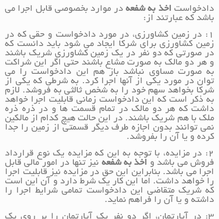
دادخواست
اخذ به شفعه
در موارد بخصوصی قابل اجرا می
باشد که عبارتند از:
۱: در زمین کشاورزی، در مورد دادخواست و حقی که در
زمین کشاورزی برای شرکا ایجاد می شود باید دانست که
در صورتی که دو نفر در یک زمین کشاورزی شریک باشند
و هر دو مالک به صورت مشاع باشند حتی اگر این شراکت
به صورت مساوی نباشد باز هم این دادخواست را می
توان در مورد یکی از آنها اجرا کرد. به شرطی که یکی از
شرکا بخواهد سهم خود را به شخص ثالثی به فروشد.‌ لازم
به ذکر است که این دادخواست زمانی قابلیت اجرا خواهد
داشت که هر دو مالک در تمام قسمت ها و در ذره ذره
ملک با هم شریک باشند. در این حالت هیچ کدام از مالکین
نمی توانند بدون اجازه طرف دیگر قسمتی از زمین را جدا
کرده و یا آن را بفروشد.
۲: در مزایده، با توجه به این که مزایده یک نوع قرارداد
فروش می باشد و
اخذ به شفعه
نیز تنها در امور مالی قابل
اجرا می باشد. بنابراین این حق در مزایده نیز قابلیت اجرا
را خواهد داشت. اما این کار یک شرط دارد و آن این است
که شریک متقاضی این دادخواست تمامی شرایط اجرا را
داشته و یا آن را فراهم نماید.
۳: در آپارتمان، اگر دو نفر یک آپارتمان را بر روی یک