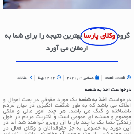
گروه
وکلای پارسا
بهترین نتیجه را برای شما به
ارمغان می آورد
asadi asadi
دسامبر 12, 2021
12:14 ق.ظ
مقالات
درخواست اخذ به شفعه
درخواست
اخذ به شفعه
یک مورد حقوقی در بحث اموال و
املاک می باشد که به طور شگفت انگیزی در میان مردم
ناشناخته و گنگ می باشد. هر چند امور مالی و ملکی
موضوع و مسئله ای عمومی است و اکثریت مردم در طول
زندگی حتما یک یا چند بار با آن روبرو خواهند شد اما در
این مورد به خصوص به جز حقوقدانان و وکلای فعال در