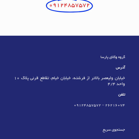
09124857572
گروه وکلای پارسا
آدرس
خیابان ولیعصر بالاتر از فرشته، خیابان خیام، تقاطع قرنی پلاک 10
واحد 4/4
تلفن
09124857572
–
٢٦٢١٦٠٧٤
جستجوی سریع