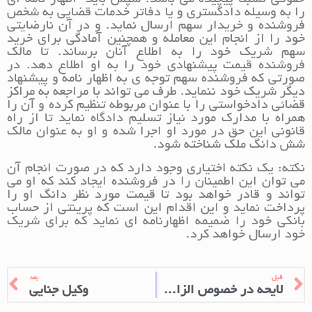
حقوقی نسبتا پیچیده می باشد. سپس باید اظهار نامه ای
را به وسیله دادگستری و یا دفاتر خدمات قضایی به شخص
فروشنده و خریدار سهم ارسال نماید. و در آن نارضایتی
خود را از انجام این معامله و همچنین آمادگی برای خرید
سهم شریک خود را به اطلاع آنان برساند. تا مالک
فروشنده قیمت پیشنهادی خود را به او اطلاع دهد. در
صورتی که فروشنده سهم توجه ی به اظهار نامه و پیشنهاد
دیگر شریک خود ننماید. طرف می تواند با مراجعه به مراکز
قضائی دادخواستی را با عنوان مربوطه تنظیم کرده و آن را
همراه با مدارک مورد نیاز تسلیم دادگاه نماید تا از راه
قانونی این حق در مورد او اجرا شده و او به عنوان مالک
شش دانگ ملک شناخته شود.
نکته: یک نکته اختیاری وجود دارد که در صورت انجام آن
می توان این اطمینان را در فروشنده ایجاد کند که او می
تواند و قادر خواهد بود تا قیمت مورد نظر دانگ او را
پرداخت نماید و این اقدام این است که پرینتی از حساب
بانکی خود را ضمیمه اظهارنامه ای نماید که برای شریک
خود ارسال خواهد کرد.
قبل
بعد
لایحه در خصوص الزام به فک رهن
وکیل جنایی