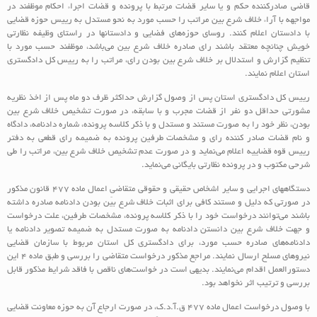
قاضی صادرکننده حکم و یا سایر قضات مرتبط با پرونده و قضات اجراء احکام موظفند در
مواجهه با آراء خلاف شرع بین مراتب را حسب مورد به نحو مستدل به رییس حوزه قضایی
با دادستان اعلام کنند. روسای حوزه‌‌‌‌های فضایی و دادستانها در راستای وظیفه نظارتی
خویش چنانچه معتقد باشند رای صادره خلاف شرع بین‌‌‌ می‌باشد، موظفند حسب مورد با
تنظیم گزارش و استدلال بر خلاف شرع بین بودن رای، مراتب را به رییس کل دادگستری
استان اعلام نمایند.
رییس کل دادگستری استان پس از وصول گزارش حداکثر ظرف دو ماه پس از اخذ نظریه
مشورتی حداقل دو نفر از قضات مجرب و با سابقه، در صورت تشخیص خلاف شرع بین
بودن، نظر خود را به صورت مستند و مستدل و با ذکر کلاسه پرونده، شماره دادنامه، دادگاه
و نام قضات صادر کننده رای و مشخصات طرفین پرونده به ضمیمه رای قطعی به دفتر
رییس قوه قضاییه اعلام‌‌‌ می‌نماید و در صورت عدم تشخیص خلاف شرع بین، مراتب را طی
شرحی مکتوب و در پرونده نظارتی بایگانی‌‌‌ می‌نماید‌‌‌‌.
دستگاههای اجرایی و سایر اشخاص حقیقی و حقوقی متقاضی اعمال ماده ۴۷۷ قانون مذکور
در صورتی که دلیل و مستند کافی برای اثبات خلاف شرع بیّن بودن دادنامه صادره داشته
باشند‌‌‌ می‌توانند درخواست خود را با ذکر کلاسه پرونده‌‌‌‌، مشخصات طرفین‌‌‌‌، علت درخواست
و جهت خلاف شرع بین دانستن دادنامه به صورت مستدل به ضمیمه تصویر دادنامه یا
دادنامه‌‌‌‌های صادره حسب مورد، برای دادگستری کل استان مربوط با سازمان قضایی
نیروهای مسلح ارسال نمایند. مراجع مذکور درخواست متقاضی را بررسی و طبق ماده ۴ این
دستورالعمل اقدام‌‌‌ می‌نمایند. بدیهی است در خواست‌‌‌‌های ناقص با فاقد شرایط مذکور قابل
بررسی و ترتیب اثر نخواهد بود.
با وصول درخواست اعمال ماده ۴۷۷ ق.آ.د.ک، در صورت ارجاع آن به حوزه معاونت قضایی