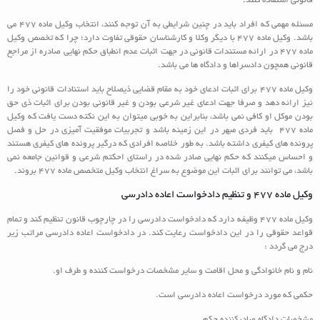
قانونی استفاده کنند.
مسئله مهمی که افراد باید در چنین شرایطی به آن توجه کنند، انتخاب وکیل ماده 477 می
باشد. وکیل ماده 477 با دیگر وکلا و کارشناسان حقوقی تفاوت دارد؛ چرا که تخصص وکیل
ماده 477 در ارائه مستندات قانونی در جهت اثبات عدم انطباق حکم نهایی صادره از مراجع
قانونی همچون دادسراها و دادگاه ها می باشد.
وکیل ماده 477 برای اثبات ادعای خود به مقام قضایی ذیصلاح باید استنادات قانونی خود را
نیز ارائه دهد و صرفا جهت ادعای غیر شرعی بودن و غیر قانونی بودن برای اثبات ذی حق
بودن موکل او کافی نمی باشد، بنابراین به خوبی میتوان به این نکته دست یافت که وکیل
ماده 477 باید فردی مبهر در این زمینه باشد و تجربیات موفقیت آمیزی در حل و فصل
پرونده های کیفری داشته باشد. به طور خلاصه افرادی که درگیر پرونده های کیفری هستند
و احساس میکنند که حکم نهایی صادر شده در راستای احکتم شرعی و قوانین جامعه نمی
باشد، می توانند برای اثبات این موضوع به سراغ انتخاب وکیل متخصص ماده 477 بروند.
وکیل ماده 477 و تنظیم دادخواست اعاده دادرسی
وکیل ماده 477 وظیفه دارد که دادخواست دادرسی را در چارچوب قانون تنظیم کند و تمام
قواعد حقوقی را در این دادخواست رعایت کند. در دادخواست اعاده دادرسی مراتب زیر
درج می گردد :
نام و نام خانوادگی و محل اقامت و سایر مشخصات درخواست کننده و طرف او.
حکمی که مورد درخواست اعاده دادرسی است.
مشخصات دادگاه صادرکننده حکم.