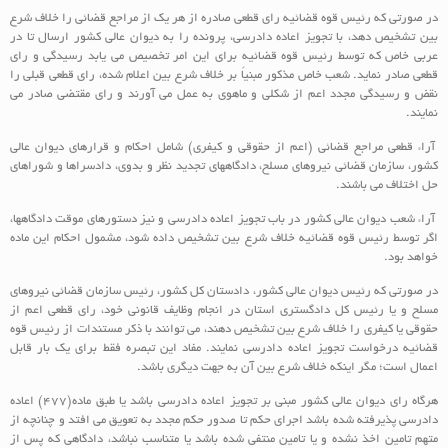
در صورتی که رئیس قوه قضائیه رای قطعی صادره از هر یک از مراجع قضائی را خلاف شرع
بین تشخیص دهد، با تجویز اعاده دادرسی، پرونده را به دیوان عالی کشور ارسال تا در
عربی خاص که توسط رئیس قوه قضائیه برای این امر تخصیص می یابد رسیدگی و رای
قطعی صادر نماید. شعب خاص مذکور مبنیاً بر خلاف شرع بین اعلام شده، رای قطعی قبلی را
نقض و رسیدگی مجدد اعم از شکلی و ماهوی به عمل می آورند و رای مقتضی صادر می
نمایند.
آراء قطعی مراجع قضائی (اعم از حقوقی و کیفری) شامل احکام و قرارهای دیوان عالی
کشور، سازمان قضائی نیروهای مسلح، دادگاههای تجدید نظر و بدوی، دادسراها و شوراهای
حل اختلاف می باشند.
آراء شعب دیوان عالی کشور در باب تجویز اعاده دادرسی و نیز دستورهای موقت دادگاهها،
اگر توسط رئیس قوه قضائیه خلاف شرع بین تشخیص داده شود، مشمول احکام این ماده
خواهد بود.
در صورتی که رئیس دیوان عالی کشور، دادستان کل کشور، رئیس سازمان قضائی نیروهای
مسلح و یا رئیس کل دادگستری استان در انجام وظایف قانونی خود، رای قطعی اعم از
حقوقی یا کیفری را خلاف شرع بین تشخیص دهند، می توانند با ذکر مستندات از رئیس قوه
قضائیه درخواست تجویز اعاده دادرسی نمایند. مفاد این تبصره فقط برای یک بار قابل
اعمال است؛ مگر اینکه خلاف شرع بین آن به جهت دیگری باشد.
هرگاه رای دیوان عالی کشور مبنی بر تجویز اعاده دادرسی باشد یا طبق ماده(۴۷۷) اعاده
دادرسی پذیرفته شده باشد اجرای حکم تا صدور حکم مجدد به تعویق می افتد و چنانچه از
متهم تامین اخذ نشده و یا تامین منتفی شده باشد یا متناسب نباشد، دادگاهی که پس از