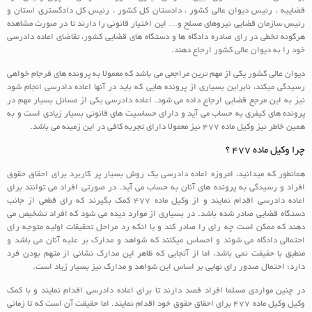
قضاییه ، رئیس دیوان عالی کشور ، دادستان کل کشور ، رئیس کل دادگستری استان و
رئیس سازمان قضایی نیروهای مسلح و… این اختیار قانونی را دارند تا در صورت مشاهده
هرگونه تخطی در رای صادره دادگاه ها و دستگاه های قضایی کشور، تقاضای اعاده دادرسی
خود را به دیوان عالی کشور ارجاع دهند.
دیوان عالی کشور یکی از مهم ترین مراجعی می باشد که معمولا به پرونده های فرجام خواهی
رسیدگی میکند، نابراین بسیاری از پرونده هایی که باید در آنها اعاده دادرسی انجام شود
نیز به این مرجع قضایی ارجاع داده می شود. اعاده دادرسی یکی از مسائل بسیار مهم در
پرونده های کیفری به حساب می آید و دارای حساسیت های قانونی بسیار زیادی است و به
همین خاطر نیز وکیل ماده 477 نیز معمولا دارای تجربه کافی در این زمینه می باشد.
چرا وکیل ماده 477 ؟
همانطور که میدانید، امروزه اعاده دادرسی یک روش بسیار پر کاربرد برای احقاق حقوق
افراد و رسیدگی به پرونده های آنان به حساب می آید. در صورتی افراد می توانند برای
اعاده دادرسی اقدام نمایند و از وکیل ماده 477 کمک بگیرند که رای قطعی از جانب
دستگاه قضایی صادر شده باشد. در بسیاری از موارد دیده می شود که افراد تشخیص می
دهند که ممکن است چه رای را صادر کند و یا انکه رد مراحل تحقیقات اولیه متوجه رای
احتمالی دادگاه می شوند و احساس میکنند که شواهد و مدارک بر علیه آنان می باشد و
منطبق با حقیقت نمی باشد، اما از آنجایی که ظاهر این مدارک نشانی از متهم بودن فرد
دارد؛ احتمال صدور رای نهایی بر اساس این شواهد و مدارک نیز بسیار زیاد است.
در چنین مواردی مسلما افراد قصد دارند تا برای اعاده دادرسی اقدام نمایند و با کمک
وکیل وکیل ماده 477 برای احقاق حقوق خود اقدام نمایند. اما حقیقت آن است که تا زمانی