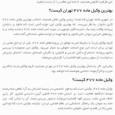
این ظرفیت قانونی هستید، ادامه این مطلب را از دست ندهید.
بهترین وکیل ماده ۴۷۷ تهران کیست؟
در شهری مانند تهران که تعداد زیادی وکیل فعال هستند، انتخاب بهترین وکیل ماده ۴۷۷
کاری دشوار به نظر می‌رسد. اما بهترین وکیل این حوزه کسی است که علاوه بر داشتن
پروانه وکالت پایه یک، تجربه قابل توجهی در حوزه اعتراضات ماده ۴۷۷ داشته باشد و با
رویه‌های اجرایی دیوان عالی کشور و نحوه تهیه درخواست‌های استدلالی آشنا باشد.
گروه وکلای پارسا با سال‌ها تجربه موفق در پرونده‌های ماده ۴۷۷، یکی از مراجع معتبر در
تهران برای ارائه این نوع خدمات حقوقی به شمار می‌رود. وکلای این مجموعه با بررسی
دقیق پرونده، استخراج دلایل شرعی و قانونی، و نگارش لایحه‌ای مستند، احتمال پذیرش
درخواست از سوی رئیس قوه قضائیه را افزایش می‌دهند.
بنابراین، اگر به دنبال بهترین وکیل ماده ۴۷۷ در تهران هستید، گروه وکلای پارسا با کادری
مجرب و کارآزموده، انتخابی هوشمندانه خواهد بود.
وکیل ماده ۴۷۷ کیست؟
وکیل ماده ۴۷۷، وکیلی است که به طور تخصصی در زمینه اعتراض به آراء قطعی صادرشده
توسط دادگاه‌ها فعالیت دارد. بر اساس ماده ۴۷۷ قانون آیین دادرسی کیفری، اگر رأیی
خلاف شرع باشد، رئیس قوه قضائیه می‌تواند دستور بررسی مجدد آن را صادر کند. این
ماده به عنوان یک راهکار استثنایی در نظام قضایی ایران، نیازمند وکیلی است که توانایی
علمی بالا در فقه و اصول حقوقی داشته باشد.