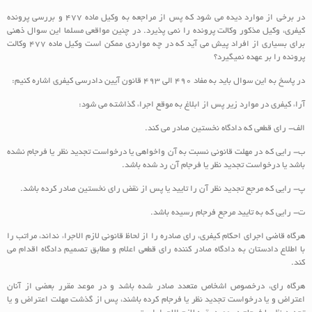
در برخی از موارد دیده می شود که پس از مراجعه به وکیل ماده 477 و بررسی پرونده
کیفری، وکیل مذکور وکالت پرونده را نمی پذیرد. در چنین مواقعی مسلما این سوال ذهنی
برای بسیاری از افراد پیش می آید که در چه مواردی ممکن است وکیل ماده 477 وکالت
پرونده را بر عهده نمیگیرد؟
در پاسخ به این سوال باید به مفاد 490 الی 493 قانون آیین دادرسی کیفری اشاره کنیم:
آراء کیفری در موارد زیر پس از ابلاغ به موقع اجراء گذاشته می‏ شود:
الف- رای قطعی که دادگاه نخستین صادر می کند.
ب- رایی که در مهلت قانونی نسبت به آن واخواهی یا درخواست تجدید نظر یا فرجام نشده
باشد یا درخواست تجدید نظر یا فرجام آن رد شده باشد.
پ- رایی که مرجع تجدید نظر آن را تایید یا پس از نقض رای نخستین صادر کرده باشد.
ت- رایی که به تایید مرجع فرجام رسیده باشد.
هرگاه قاضی اجرای احکام کیفری، رای صادره را از لحاظ قانونی لازم الاجراء نداند، مراتب را
با اطلاع دادستان به دادگاه صادر کننده رای قطعی اعلام و مطابق تصمیم دادگاه اقدام می
کند.
هرگاه رای، درخصوص اشخاص متعدد صادر شده باشد و در موعد مقرر بعضی از آنان
اعتراض و یا درخواست تجدید نظر یا فرجام کرده باشند، پس از گذشت مهلت اعتراض و یا