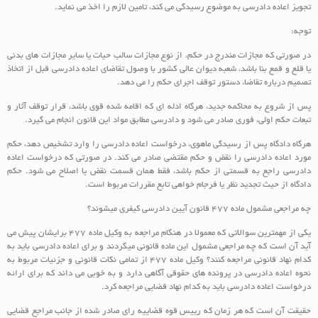
تجویز اعاده دادرسی به موضوع رسیدگی می کند، تامین لازم را اخذ می نماید.
توجه:
در صورتی که مجازات مندرج در حکم، از نوع مجازات سالب حیات یا سایر مجازات های بدنی
یا قلع و قمع بنا باشد، شعبه دیوان عالی کشور با وصول تقاضای اعاده دادرسی قبل از اتخاذ
تصمیم درباره تقاضا، دستور توقف اجرای حکم را می دهد.
پس از شروع به محاکمه جدید، هرگاه ادله‏ ای که اقامه شده قوی باشد، قرار توقف آثار و
تبعات حکم اولی، فوری صادر می شود و دادرسی مطابق مواد این قانون انجام می‏ گیرد.
هرگاه دادگاه پس از رسیدگی ماهوی، درخواست اعاده دادرسی را وارد تشخیص دهد، حکم
مورد اعاده دادرسی را نقض و حکم مقتضی صادر می کند. در صورتی که درخواست اعاده
دادرسی راجع به قسمتی از حکم باشد، فقط همان قسمت نقض یا اصلاح می شود. حکم
دادگاه از حیث تجدید نظر یا فرجام خواهی تابع مقررات مربوط است.
چه مراجعی مشمول ماده 477 قانون آیین دادرسی کیفری میشوند؟
یکی از مهمترین سوالاتی که معمولا در هنگام مراجعه به وکیل ماده 477 برایشان پیش می
آید آن است که چه مراجعی مشمول این ماده قانونی میگردند و برای اعاده دادرسی باید به
کدام نهاد قانونی مراجعه کنند؟ وکیل ماده 477 از تمامی نکات قانونی و جزئیات مربوط به
نحوه اعاده دادرسی در پرونده های حقوقی آگاهی دارد و به خوبی می داند که برای ارائه
درخواست اعاده دادرسی باید به کدام نهاد قضایی مراجعه کرد.
حقیقت آن است که هر زمان که رییس قوه قضاییه رای صادر شده از جانب مراجع قضایی