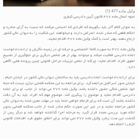
وکیل ماده 477 (1)
نحوه اعمال ماده 477 قانون آیین دادرسی کیفری
به عنوان کلام آخر باید بگوییم که افرادی که احساس میکنند که نسبت به آرای صادره و
احکام قطعی که صادر شده، اعتراض دارند و میخواهند این شکایت را به دیوان عالی کشور
ارجاع دهند، بهتر است با کمک وکیل ماده 477 اقدام نمایند.
وکیل ماده 477 به صورت کاملا اختصاصی و حرفه ای در زمینه نگارش و ارائه دادخواست
اعاده دادرسی فعالیت میکند و میتواند بهتر از هر شخص دیگری برای جلوگیری از تضییع
حقوق افراد اقدام نماید؛ چراکه از تمامی جزییات مراحل قانونی چنین پرونده هایی اگاهی
دارد.
برای ارائه دادخواست اعاده دادرسی باید به ساختمان دیوان عالی کشور در خیابان خیام ،
خیابان صور اسرافیل مراجعه کرد. برای مراجعه به این محکمه قضایی نیازی نیست که حتما
خود شخص شاکی حضور داشته باشد، وکیل ماده 477 می تواند از جانب او برای اعاده
دادرسی اقدام نماید و موضوع را پیگیری کند. موضوع مهم که افراد باید به آن دقت
داشته باشند آن است که برای فرجام خواهی حتما باید در مهلت معین شده به دیوان عالی
کشور مراجعه نمایند و در غیر این صورت حکم صادر شده از جانب محکمه قضایی بدون
انکه مورد بررسی مجدد قرار گیرد به مرحله اجرا گذاشته خواهد شد و دیگر پس از
گذشت این مدت زمان، وکیل ماده 477 نمی تواند برای احقاق حقوق فرد اقدامات قانونی
لازم را انجام دهد.