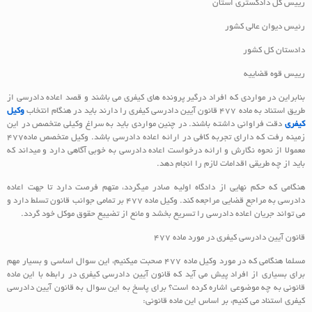
رییس کل دادگستری استان
رئیس دیوان عالی کشور
دادستان کل کشور
رییس قوه قضاییه
بنابراین در مواردی که افراد درگیر پرونده های کیفری می باشند و قصد اعاده دادرسی از
طریق استناد به ماده 477 قانون آیین دادرسی کیفری را دارند باید در هنگام انتخاب
وکیل
کیفری
دقت فراوانی داشته باشند. در چنین مواردی باید به سراغ وکیلی متخصص در این
زمینه رفت که دارای تجربه کافی در ارائه اعاده دادرسی باشد. وکیل متخصص ماده477
معمولا از نحوه نگارش و ارائه درخواست اعاده دادرسی به خوبی آگاهی دارد و میداند که
باید از چه طریقی اقدامات لازم را انجام دهد.
هنگامی که حکم نهایی از دادگاه اولیه صادر میگردد، متهم فرصت دارد تا جهت اعاده
دادرسی به مراجع قضایی مراجعه کند. وکیل ماده 477 بر تمامی جوانب قانون تسلط دارد و
می تواند جریان اعاده دادرسی را تسریع بخشد و مانع از تضییع حقوق موکل خود گردد.
قانون آیین دادرسی کیفری در مورد ماده 477
مسلما هنگامی که در مورد وکیل ماده 477 صحبت میکنیم، این سوال اساسی و بسیار مهم
برای بسیاری از افراد پیش می آید که قانون آیین دادرسی کیفری در رابطه با این ماده
قانونی به چه موضوعی اشاره کرده است؟ برای پاسخ به این سوال به قانون آیین دادرسی
کیفری استناد می کنیم، بر اساس این ماده قانونی: