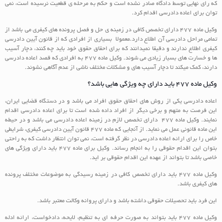
که رای نهایی توسط دادگاه صادر نشده است و حکم به مرحله ی قطعیت نرسیده است، نمی
توان برای اعاده دادرسی اقدام کرد.
وکیل ماده 477 دارای تخصص کافی در زمینه ی حل و فصل پرونده های کیفری می باشد از
تمامی مراحل دادرسی آن اطلاع دارد.معمولا بسیاری از افرادی که از قانون آیین دادرسی
کیفری اطلاع ندارند و دقیقا نمیدانند که برای احقاق حقوق خود باید چه کنند، دچار آسیب
ها و خسارت های بسیار زیادی می شوند. وکیل ماده 477 به افرادی که قصد اعاده دادرسی
دارند، کمک میکند تا دچار آسیب های و مشکلات مختلف ناشی از عدم آگاهی نشوند.
وکیل ماده 477 باید دارای چه ویژگی هایی باشد؟
اعاده دادرسی یکی از روش های احقاق حقوق افراد می باشد و در دستگاه قضایی ایران،
این فرصت به متهم و برخی دیگر از افراد داده شده است تا برای اعاده دادرسی اقدام
نمایند. وکیل ماده 477 دارای تخصص لازم در زمینه اعاده دادرسی می باشد و در حیطه
این ماده قانونی عمل می نماید. از آنجایی که ماده 477 قانون آیین دادرسی کیفری، شرایطی
خاص را برای ارائه اعاده دادرسی در نظر گرفته است، نمی توان انتظار داشت که به راحتی
بتوان این اقدام حقوقی را به انجام رساند. وکیل برای ماده 477 باید دارای ویژگی های
خاصی باشد تا بتواند از عهده این اقدام حقوقی بر اید.
وکیل ماده 477 باید دارای تخصص کافی در زمینه رسیدگی به موضوعات مختلف پرونده
های کیفری باشد.
این فرد باید تحصیلات حقوقی داشته باشد و دارای پروانه وکالت معتبر باشد.
وکیل ماده 477 باید بتواند به صورت حرفه ای به تنظیم، لایحه، دادخواست، ارائه ادله