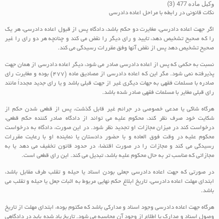
وکیل ماده 477 (3)
نکات قانونی در رابطه با مراحل اعاده دادرسی
اگر جهت اعاده دادرسی، مغایرت دو حکم باشد، دادگاه پس از قبول اعاده دادرسی، هر یک
را که صحیح تشخیص دهد، تایید و رای دیگر را نقض می کند و چنانچه هر دو رای را غیر
صحیح تشخیص دهد پس از نقض آنها وفق مقررات رسیدگی می کند.
نسبت به حکمی که پس از اعاده دادرسی صادر می شود، دیگر اعاده دادرسی از همان جهت
پذیرفته نمی شود. مگر این که اعاده دادرسی از مصادیق ماده (۴۷۷) بوده و مغایرت رای
صادره با مسلمات فقهی به جهات دیگری غیر از جهت قبلی باشد و یا رای جدید مجدداً مانند
رای قبلی مغایر با مسلمات فقهی صادر شده باشد.
هرگاه شاکی یا مدعی خصوصی در جرائم غیر قابل گذشت، پس از قطعی شدن حکم از
شکایت خود صرف نظر کند، محکوم علیه می تواند از دادگاه صادر کننده حکم قطعی،
درخواست کند در میزان مجازات او تجدید نظر شود. در این صورت، دادگاه به درخواست
محکوم علیه در وقت فوق العاده و با حضور دادستان یا نماینده او با رعایت مقررات
رسیدگی می کند و مجازات را در صورت اقتضاء در حدود قانون تخفیف می دهد یا به
مجازاتی که مناسب تر به حال محکوم علیه باشد، تبدیل می کند. این رای قطعی است.
در صورتی که جهت اعاده دادرسی جعلی بودن اسناد یا حیله و تقلب طرف مقابل باشد،
ابتدای مهلت اعاده دادرسی، تاریخ ابلاغ حکم نهایی مربوط به اثبات جعل یا حیله و تقلب می
باشد.
هرگاه جهت اعاده دادرسی وجود اسناد و مدارکی باشد که مکتوم بوده، ابتدای مهلت از تاریخ
وصول اسناد و مدارک یا اطلاع از وجود آن محاسبه می شود. تاریخ یاد شده باید در دادگاهی