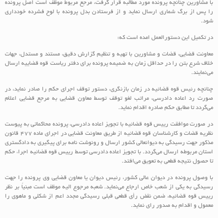
با مشاورین چنانچه پرونده مورد مطالبه قرار گرفت، مرجع مربوط موظف است اصل پرونده
را پس از برگ شماری ارسال نماید و از فرستادن بدل پرونده با لوح فشرده خودداری
شود‌‌‌‌.
در تکمیل این دستورالعمل امده است که:
معاونت قضایی، قضات و مشاورین با تهیه و تنظیم گزارش دقیق‌‌‌‌، مستند و مستدل، جهات
خلاف شرع بتن را در حداقل زمان به ضمیمه پرونده برای دفتر ریاست قوه قضاییه ارسال‌‌‌
می‌نمایند.
چنانچه رئیس قوه قضائیه در زمان بازنگری، دستور توقف اجرای حکم را صادر نماید‌‌‌‌، در
صورت رد اعاده دادرسی، مراتب لغو توقف توسط معاون قضایی به مرجع قضایی اعلام‌‌‌
می‌گردد تا مطابق حکم صادره اقدام نماید‌‌‌‌.
در صورت موافقت رییس قوه قضائیه با تجویز اعاده دادرسی، پرونده محاکماتی به پیوست
نظریه قضات و کارشناسان قوه قضائیه از طریق معاونت قضایی در اجرای ماده ۴۷۷ قانون
مذکور جهت رسیدگی به دیوانعالی کشور ارسال و رونوشت نامه برای پیگیری به دادگستری
استان مربوطه ارسال‌‌‌ می‌گردد. با تجویز اعاده دادرسی توسط رییس قوه قضائیه اجراء حکم
تا حصول نتیجه قطعی به تعویق‌‌‌ می‌افتد.
با وصول پرونده در دیوان عالی کشور، رئیس دیوان یا معاون قضایی وی پرونده را جهت
رسیدگی به یکی از شعب خاص ارجاع‌‌‌ می‌نماید. شعبه مرجوع الیه موظف است مبنیاً بر نظر
رییس قوه قضائیه‌‌‌‌، ضمن نقض رأی قطعی قبلی رسیدگی مجدد اعم از شکلی و ماهوی را
معمول و اقدام به صدور رای نماید.