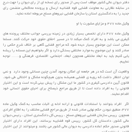
دفتر دیوان عالی کشور موظف است پس از صدور رای نسخه ای از رای دیوان را جهت درج
در سابقه نظارتی به معاونت قضایی قوه قضائیه ارسال و پرونده محاکماتی متضمن رای
جدید را به دادگستری استان یا سازمان قضایی نیروهای مسلح مربوطه اعاده نماید.
وکیل ماده 477 و مزایای مشورت با او
وکیل ماده 477 دارای تخصص بسیار زیادی در زمینه بررسی جوانب مختلف پرونده های
کیفری می باشد و به افراد کمک میکند تا در مسیر احقاق حقوق خود حرکت کنند. مسلما
ممکن است این موضوع بسیار دیده شود که مراجع قضایی گاهی بر خلاف شرع حکمی را
صادر کنند و این موضوع به موارد مختلفی بستگی دارد و اگر بخواهیم این مسئله را ریشه
یابی کنیم باید به ابعاد مختلفی همچون ابعاد، اجتماعی، اقتصادی، فرهنگی و…… توجه
نماییم.
واقعیت آن است که در هر جامعه ای امکان بوجود آمدن چنین مسائلی وجود دارد و نمی
توان انتظار داشت که رویه ی قضایی همیشه بدون هیچگونه مشکل و اختلالی طی شود.
قانون آیین دادرسی کیفری در کشور ما این مشکل را پیش بینی کرده است و این اختیار
قانونی را به افراد داده است تا از طریق مراجع ذیصلاح برای احیای حقوق انسانی خود
اقدام نمایند.
اگر افراد بتوانند با استنادات قانونی و ارائه ادله ی اثبات مناسب به کمک وکیل ماده
477، منطبق نبودن حکم نهایی صادر شده از طریق مراجع قضایی مختلف را به اطلاع افرادی
همچون رییس سازمان قضایی نیروهای مسلح ، رییس کل دادگستری استان ، رئیس دیوان
عالی کشور، دادستان کل کشور، رییس قوه قضاییه برسانند، این افراد دارای اختیار
قانونی صدور حکم اعاده دادرسی به دیوان عالی کشور می باشند و میتوانند از این اختیار