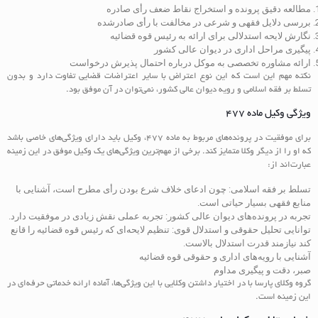
مطالعه دقیق پرونده و استخراج نقاط ضعف رأی صادره
بررسی دلایل فقهی و شرعی در مخالفت با رأی صادرشده
نگارش لایحه استدلالی برای ارائه به رئیس قوه قضائیه
پیگیری مراحل اداری در دیوان عالی کشور
ارائه مشاوره تخصصی به موکل درباره احتمال پذیرش درخواست
نکته مهم این است که این نوع اعتراض با سایر اعتراضات قضایی تفاوت دارد و بدون
تسلط بر فقه اسلامی و رویه دیوان عالی کشور، نمی‌توان در آن موفق بود.
ویژگی وکیل ماده ۴۷۷
برای موفقیت در پرونده‌های مربوط به ماده ۴۷۷، وکیل باید دارای ویژگی‌های خاصی باشد
که او را از دیگر وکلا متمایز کند. برخی از مهم‌ترین ویژگی‌های یک وکیل موفق در این زمینه
عبارت‌اند از:
تسلط بر فقه اسلامی: چون ادعای خلاف شرع بودن رأی مطرح است، آشنایی با
منابع فقهی بسیار حیاتی است.
تجربه در پرونده‌های دیوان عالی کشور: تجربه عملی نقش زیادی در موفقیت دارد.
توانایی تحلیل حقوقی و استدلال قوی: تنظیم لایحه‌ای که رئیس قوه قضائیه را قانع
کند نیازمند قدرت استدلال بالاست.
آشنایی با رویه‌های اداری و حقوقی قوه قضائیه
صبر، دقت و پیگیری مداوم
گروه وکلای پارسا با در اختیار داشتن وکلایی با این ویژگی‌ها، آماده ارائه خدماتی حرفه‌ای در
این زمینه است.