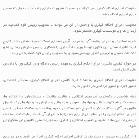
معاونت اجرای احکام کیفری، می تواند در صورت ضرورت دارای واحد یا واحدهای تخصصی
برای اجرای احکام باشد.
معاونت اجرای احکام کیفری یا واحدی از آن می تواند با تصویب رئیس قوه قضائیه در
زندان ها و یا موسسات کیفری مستقر شود.
شیوه استقرار و اجرای وظایف آنها به موجب آیین نامه ای است که ظرف شش ماه از تاریخ
لازم الاجراء شدن این قانون توسط وزیر دادگستری با همکاری رئیس سازمان زندان ها و
اقدامات تامینی و تربیتی کشور تهیه می شود و به تصویب رئیس قوه قضائیه می رسد.
در حوزه قضایی بخش، اجرای احکام کیفری به عهده رئیس دادگاه و در غیاب وی با دادرس
علی البدل است.
معاونت اجرای احکام کیفری به تعداد لازم قاضی اجرای احکام کیفری، مددکار اجتماعی،
مأمور اجراء و مامور مراقبتی در اختیار دارد.
تمام ضابطان دادگستری، نیروهای انتظامی و نظامی، مقامات و مستخدمان وزارتخانه‏ ها،
موسسات و شرکتهای دولتی و نهادهای عمومی غیر دولتی و سازمان ها و نهادهایی که شمول
قانون بر آنان مستلزم ذکر یا تصریح نام است، در حدود وظایف خود مکلفند دستور قاضی
اجرای احکام کیفری را در مقام اجرای رای که مرتبط با اجرای آن است رعایت کنند. متخلف
از مقررات این ماده، علاوه بر تعقیب انتظامی و اداری، به مجازات مقرر قانونی نیز محکوم می
شود.
آراء کیفری به دستور و تحت نظارت قاضی اجرای احکام کیفری اجراء می شود و در مواردی