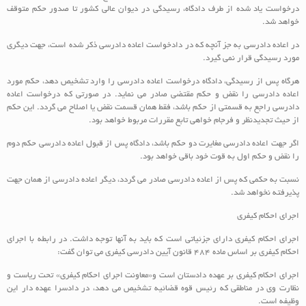
درخواست یاد شده از طرف دادگاه، رسیدگی در دیوان عالی کشور تا صدور حکم متوقف
خواهد شد.
در اعاده دادرسی به جز آنچه که در دادخواست اعاده دادرسی ذکر شده است، جهت دیگری
مورد رسیدگی قرار نمی گیرد.
هرگاه پس از رسیدگی، دادگاه درخواست اعاده دادرسی را وارد تشخیص دهد، حکم مورد
اعاده دادرسی را نقض و حکم مقتضی صادر می نماید. در صورتی که درخواست اعاده
دادرسی راجع به قسمتی از حکم باشد، فقط همان قسمت نقض یا اصلاح می گردد. این حکم
از حیث تجدیدنظر و فرجام خواهی تابع مقررات مربوط خواهد بود.
اگر جهت اعاده دادرسی مغایرت دو حکم باشد، دادگاه پس از قبول اعاده دادرسی حکم دوم
را نقض و حکم اول به قوت خود باقی خواهد بود.
نسبت به حکمی که پس از اعاده دادرسی صادر می گردد، دیگر اعاده دادرسی از همان جهت
پذیرفته نخواهد شد.
اجرای احکام کیفری
اجرای احکام کیفری دارای جزئیاتی است که باید به آنها توجه داشت. در رابطه با اجرای
احکام کیفری بر اساس ماده 484 قانون آیین دادرسی کیفری می توان گفت:
اجرای احکام کیفری بر عهده دادستان است و«معاونت اجرای احکام کیفری» تحت ریاست و
نظارت وی در مناطقی که رئیس قوه قضائیه تشخیص می دهد، در دادسرا عهده دار این
وظیفه است.