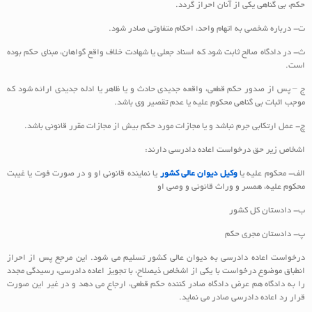
حکم، بی گناهی یکی از آنان احراز گردد.
ت- درباره شخصی به اتهام واحد، احکام متفاوتی صادر شود.
ث- در دادگاه صالح ثابت شود که اسناد جعلی یا شهادت خلاف واقع گواهان، مبنای حکم بوده
است.
ج – پس از صدور حکم قطعی، واقعه جدیدی حادث و یا ظاهر یا ادله جدیدی ارائه شود که
موجب اثبات بی گناهی محکوم علیه یا عدم تقصیر وی باشد.
چ- عمل ارتکابی جرم نباشد و یا مجازات مورد حکم بیش از مجازات مقرر قانونی باشد.
اشخاص زیر حق درخواست اعاده دادرسی دارند:
الف- محکوم علیه یا
وکیل دیوان عالی کشور
یا نماینده قانونی او و در صورت فوت یا غیبت
محکوم علیه، همسر و وراث قانونی و وصی او
ب- دادستان کل کشور
پ- دادستان مجری حکم
درخواست اعاده دادرسی به دیوان عالی کشور تسلیم می شود. این مرجع پس از احراز
انطباق موضوع درخواست با یکی از اشخاص ذیصلاح، با تجویز اعاده دادرسی، رسیدگی مجدد
را به دادگاه هم عرض دادگاه صادر کننده حکم قطعی، ارجاع می دهد و در غیر این صورت
قرار رد اعاده دادرسی صادر می نماید.