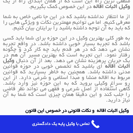
منطقی ترین راه این است که از همان ابتدای راه از یک
وکیل اثبات اقاله
در این خصوص کمک بگیریم.
از ما انتظار نداشته باشید که در این جا نامی خاص به شما
معرفی کنیم. اما می توانیم مهمترین نکات و ویژگی هایی را
که باید به آن توجه داشته باشید را برایتان بیان کنیم.
به طور کلی بهترین وکیل در این حوزه برای شما باید کسی
باشد که تجربه بسیار خوبی داشته باشد. در واقع تجربه
نشان می دهد که در هر قدم باید چه کار کرد و چگونه
رفتار نمود. این تجربه است که بهترین مسیر آن هم در
یک جریان پرهزینه نشان می دهد. بعد از آن دنبال
وکیل
اثبات اقاله
ای باشید که تخصص خوبی در حوزه قوانین
مدنی داشته باشد. همچنین به خاطر بسپارید که قوانین
مربوط به اقاله منشا و مبدا اسلامی و شرعی دارد. از این
رو سراغ وکیلی بروید که به این حوزه نیز وارد باشد.
گاهی استفاده از اصل شرعی و فقهی می تواند نظر قاضی
را جلب کند و این دقیقا همان چیزی است که شما به آن
نیاز دارید.
وکیل اثبات اقاله و نکات قانونی در خصوص این قانون
وکیل اثبات اقاله
به خوبی می داند مواد 283 تا 288
تماس با وکیل پایه یک دادگستری
قانون مدنی به مبحث اقاله اختصاص داده شده است.
بیایید با یک دیگر و به کمک
وکیل اثبات اقاله
به مهم ترین