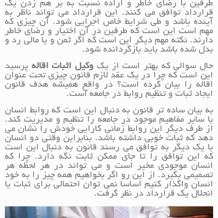
طرفین با رضای خاطر و اراده نسبت به بر هم زدن یک
قرارداد توافق می کنند. این قرارداد می تواند ناظر به
آینده باشد و طی شرایط خاص اجرایی شود. آن چیزی که
مهم است این است که طرفین در آن اختیار و رضای خاطر
دارند. نکته مهم دیگر این است که اگر ثمن و یا مالی رد و
بدل شده باشد باید بازگردانده شود.
حال سوالی که بهتر است از یک
وکیل اثبات اقاله
پرسید
این است که چرا در یک عقد لازم قانون چیزی تحت عنوان
اقاله را بیان کرده است؟ در واقع همیشه هدف قانون
ایجاد ثبات و تنظیم روابط در جامعه است.
به بیان ساده تر قانون به دنبال این است که روابط انسان
با سایر مفاهیم موجود در جامعه را تنظیم و مدیریت کند.
از طرف دیگر این روابط زمانی کارایی خودش را نشان می
دهد که ثبات خوبی داشته باشد. بنابراین وقتی دو انسان
با یک دیگر به توافق می رسند قانون به دنبال این است
که این توافق را تا جای ممکن ثابت نگه دارد. چرا که
انسان موجودی مخیر است و می تواند در هر لحظه هر
تصمیمی بگیرد. از این رو اگر بخواهیم همه چیز را به خود
انسان واگذار کنیم اساسا نمی توان احتمالی برای ثبات یا
انحلال یک قرارداد در نظر گرفت.