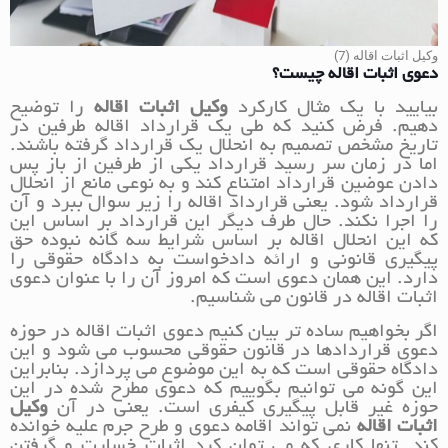
وکیل اثبات اقاله (7)
دعوی اثبات اقاله چیست؟
بیایید با یک مثال کارکرد
وکیل اثبات اقاله
را توضیح
دهیم. فرض کنید که طی یک قرارداد اقاله طرفین در
تاریخ مشخص تصمیم به انحلال یک قرارداد گرفته باشند.
اما در زمان سر رسید قرارداد یکی از طرفین از باز پس
دادن عوضین قرارداد امتناع کند و به نوعی مانع از انحلال
قرارداد شود. یعنی قرارداد اقاله را زیر سوال ببرد و آن
را اجرا نکند. حال طرف دیگر این قرارداد بر اساس این
که این انحلال اقاله بر اساس شرایط سه گانه نبوده حق
پیگیری قانونی و ارائه دادخواست به دادگاه حقوقی را
دارد. این همان دعوی است که امروز آن را با عنوان دعوی
اثبات اقاله در قانون می شناسیم.
اگر بخواهیم ساده تر بیان کنیم دعوی اثبات اقاله در حوزه
دعوی قراردادها در قانون حقوقی محسوب می شود و این
دادگاه حقوقی است که به این موضوع می پردازد. بنابراین
این گونه می توانیم بگوییم که دعوی مطرح شده در این
حوزه غیر قابل پیگیری کیفری است. یعنی در آن
وکیل
اثبات اقاله
نمی تواند اقامه دعوی و طرح جرم علیه خوانده
کند. تنها کاری که می توان کرد اثبات خسارت و گرفتن