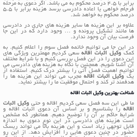
برابر با 4.5 درصد محکوم به می باشد. اگر دعوی به مرحله
فرجام خواهی یا اعاده دادرسی برسد هزینه برابر با 5.5
درصد محکوم به خواهد شد.
علاوه بر این هزینه ها سایر هزینه های جاری در دادرسی
ها مانند تشکیل پرونده و … وجود دارد که در این جا
فرصت بیان آن وجود ندارد.
در این جا می توانیم خاتمه فصل سوم را اعلام کنیم. به
کمک
وکیل اثبات اقاله
سعی کردیم مهمترین ویژگی های
این دعوی را در این فصل بررسی کنیم و با شرایط مختلف
آن آشنا شویم. همچنین با نگاه به هزینه های دادرسی می
توانیم اهمیت فصل آتی را بیشتر درک کنیم. استفاده از
یک
وکیل اثبات اقاله
مجرب می تواند این هزینه ها را
هدفمند تر کند و احتمال موفقیت ما را بیشتر نماید.
شناخت بهترین وکیل اثبات اقاله
ما طی این سه فصل سعی کردیم اقاله و حتی
وکیل اثبات
اقاله
را بشناسیم و بر اساس آن دعوی اثبات اقاله و
شرایط حاکم بر آن را توضیح دهیم. همانطور که مشخص
است هزینه های دادرسی در این نوع دعوی به اندازه
قابل توجهی زیاد است و این هزینه بالا می تواند ریسک
حضور در چنین دعوی هایی را افزایش دهد. از این رو