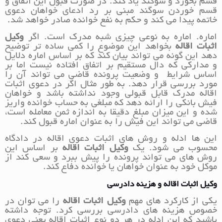
قسم بخورد و سوگند یاد کند. در صورت قبول این اتفاق و
قسم خوردن سوگند مبنی بر رد ادعای خواهان دعوی
خاتمه پیدا می کند و حکم به نفع خوانده صادر خواهد شد.
اماره. اماره به نوعی چیزی شبه مدرک است. اگر
وکیل
اثبات اقاله
بخواهد این موضوع را کمی ساده تر توضیح
دهد این گونه می تواند بیان کند که بر اساس اماره دلایل
و مدارکی که دال مستقیم بر اتفاق افتاده نیست اما بر
اساس شرایط و وضعیت پرونده قاضی می تواند آن را
مورد بررسی قرار دهد. به طور مثال اگر در دعوی اثبات
اقاله مدرک قابل قبولی وجود نداشته باشد و خواهان
فیش بانکی را ارائه دهد که مبلغی به حساب خوانده واریز
شده و این میزان مبلغ دقیقا به اندازه ثمن معامله است،
قاضی می تواند این فیش را به عنوان اماره قبول کند.
این ها ادله و روش های اثبات دعوی اقاله در دادگاه
محسوب می شود. یک
وکیل اثبات اقاله
بر اساس این
روش های می تواند پرونده را پیش ببرد و سعی کند از
موکل خود به عنوان خواهان یا خوانده دفاع کند.
وکیل اثبات اقاله و هزینه دادرسی
یکی از کارکرد های مهم
وکیل اثبات اقاله
را می توان در
خصوص هزینه های دادرسی بررسی کرد. توجه داشته
باشید که این ادله در هر دو نوع اثبات اقاله یعنی دعوی