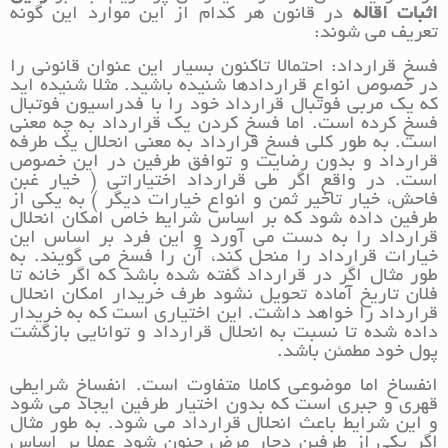
اثبات اقاله
در قانون هر کدام از این موارد این گونه
تعریف می شوند:
فسخ قرارداد: احتمالا تاکنون بسیار این عنوان قانونی را
در خصوص انواع قراردادها شنیده باشید. مثلا شنیده اید
که یک مربی فوتبال قرارداد خود را با فدراسیون فوتبال
فسخ کرده است. اما فسخ کردن یک قرارداد به چه معنی
است. به طور کلی فسخ قرارداد به معنی انحلال یک طرفه
قرارداد و بدون رضایت و توافق طرفین در این خصوص
است. در واقع اگر طی قرارداد اختیاراتی ( خیار غبن
فاحش، خیار تاخیر ثمن و انواع خیارات دیگر ) به یکی از
طرفین داده شود که بر اساس شرایط خاص امکان انحلال
قرارداد را به دست می آورد و این فرد بر اساس این
خیارات قرارداد را منحل کند، آن را فسخ می گویند. به
طور مثال اگر در قرارداد گفته شده باشد که اگر خانه تا
فلان تاریخ آماده تحویل نشود طرف خریدار امکان انحلال
قرارداد را خواهد داشت. این اختیاری است که به خریدار
داده شده تا نسبت به انحلال قرارداد و توانایی بازگشت
پول خود مطمئن باشد.
انفساخ اما موضوعی کاملا متفاوت است. انفساخ شرایطی
قهری و جبری است که بدون اختیار طرفین ایجاد می شود
و این شرایط باعث انحلال قرارداد می شود. به طور مثال
اگر یکی از طرفین دچار مرض جنون شود عملا بر اساس