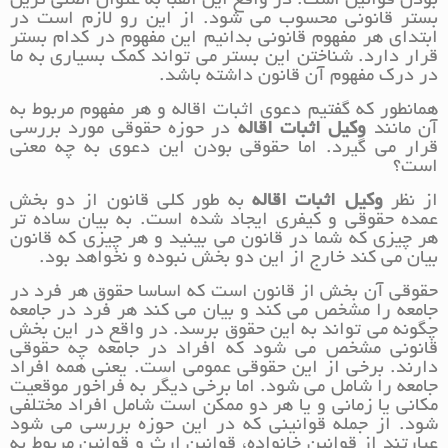
بودن قوانین است. در واقع این الفبا به عنوان اصلی ترین
بستر قانونی محسوب می شود. از این رو لازم است در
ابتدای هر مفهوم قانونی بدانیم این مفهوم در کدام بستر
قرار دارد. شناختن این بستر می تواند کمک بسیاری به ما
در درک مفهوم آن قانون داشته باشد.
همانطور که گفتیم دعوی اثبات اقاله و هر مفهوم مربوط به
آن مانند
وکیل اثبات اقاله
در حوزه حقوقی مورد بررسی
قرار می گیرد. اما حقوقی بودن این دعوی به چه معنی
است؟
از نظر
وکیل اثبات اقاله
به طور کلی قانون از دو بخش
عمده حقوقی و کیفری ایجاد شده است. به بیان ساده تر
هر چیزی که شما در قانون می بینید و هر چیزی که قانون
بیان می کند خارج از این دو بخش نبوده و نخواهد بود.
حقوقی آن بخش از قانون است که اساسا حقوق هر فرد در
جامعه را مشخص می کند و بیان می کند هر فرد در جامعه
چگونه می تواند به این حقوق برسد. در واقع در این بخش
قانونی مشخص می شود که افراد در جامعه چه حقوقی
دارند. برخی از این حقوقی عمومی است. یعنی همه افراد
جامعه را شامل می شود. اما برخی دیگر به فراخور موقعیت
مکانی یا زمانی و یا هر دو ممکن است شامل افراد مختلفی
شود. از جمله قوانینی که در این حوزه بررسی می شود
عبارتند از قوانین خانواده، قوانین ارث و قوانین مربوط به