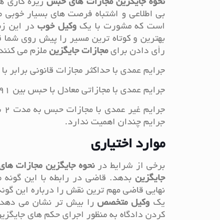
نحوه جایگزین مجازات های حبس
ریزه کاری ه
بی اطلاعی و اشتباه فرصت های بسیار خوبی 
است که مشورت با یک
وکیل خوب
در این زمی
بهترین و کوتاه ترین مسیر را پیش روی شما ق
رأی دادن برای
مجازات جایگزین
ملزم می کنند،
جرایم عمدی با حداکثر مجازات قانونی برابر با 3 ماه حبس و یا کم تر
جرایم عمدی با مجازاتی معادل با حبس بین 91 روز تا 6 ماه
جر
جرایم چندان اهمیت ندارد.
موارد اختیاری
برخی از شرایط در
نحوه جایگزین مجازات ها
جایگزین
بدهد. قاضی در رابطه با این گونه 
نهایی قاضی مهم ترین نقش را درباره این گو
یک
وکیل متخصص
را بیش تر نشان می دهد. چ
کردن دادگاه به منظور اجرای حکم های جایگزی