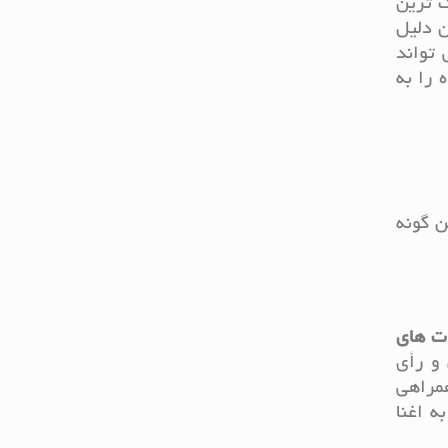
 ترین
ن دلیل
 تواند
 را به
ا این گونه
ت های
و رأی
همراهی
ه اغنا