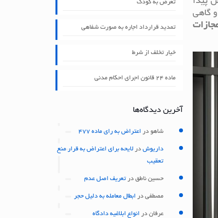
ش پیدا
تعرض به کودک
و گاهی
مجازات
تمدید قرارداد اجاره به صورت شفاهی
خیار تخلف از شرط
ماده ۲۴ قانون اجرای احکام مدنی
آخرین دیدگاه‌ها
شاهو
در
اعتراض به رای ماده 477
داریوش
در
لایحه برای اعتراض به قرار منع
تعقیب
حسین ناطق
در
تعریف اصل عدم
مصطفی
در
ابطال معامله به دلیل حجر
عرفان
در
انواع ابلاغیه دادگاه