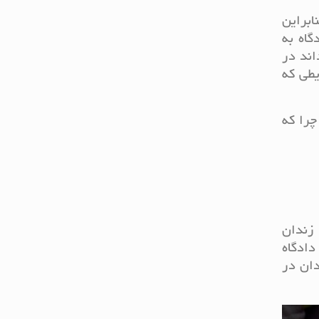
ابراین
گاه به
اند در
طی که
شد. چرا که
زندان
دادگاه
دان در