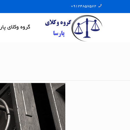
09124857572
گروه وکلای پار