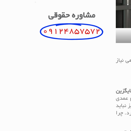
مشاوره حقوقی
09124857572
ی نیاز
ایگزین
 عمدی
 نباید
د. چرا