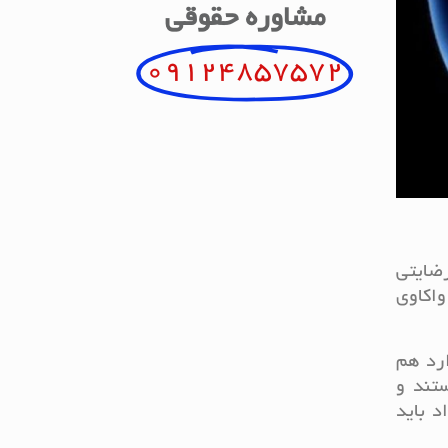
مشاوره حقوقی
09124857572
رضایتی
واکاوی
ارد هم
ستند و
 باید