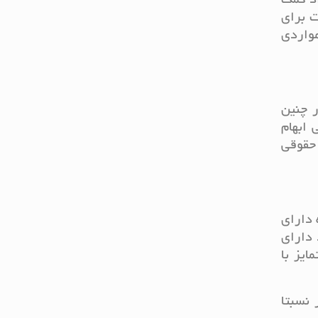
اد کمک
ت برای
مواردی
ر چنین
 ابهام
 حقوقی
 دارای
 دارای
ایز با
 نسبتا