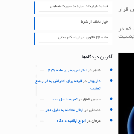
تمدید قرارداد اجاره به صورت شفاهی
ن قرار
خیار تخلف از شرط
 که در
 جنسیت
ماده ۲۴ قانون اجرای احکام مدنی
آخرین دیدگاه‌ها
شاهو
در
اعتراض به رای ماده 477
داریوش
در
لایحه برای اعتراض به قرار منع
تعقیب
حسین ناطق
در
تعریف اصل عدم
مصطفی
در
ابطال معامله به دلیل حجر
عرفان
در
انواع ابلاغیه دادگاه