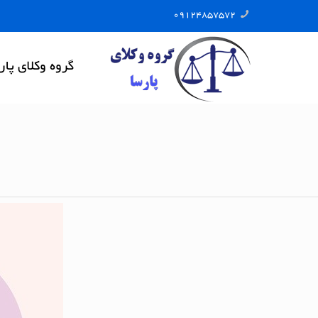
09124857572
گروه وکلای پار