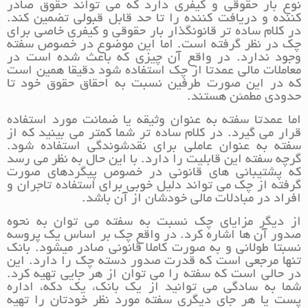
نوع بار حقوقی و کیفری دارد که می تواند حقوق صادر
کننده و دریافت کننده را تا حد قابل قبولی تضمین کند.
در کلام ساده تر قانونگذار بار حقوقی و کیفری خاصی برای
چک در نظر گرفته است. اما این موضوع در خصوص سفته
وجود ندارد. در واقع آن چیزی که باعث شده است در
معاملات مالی عمدتا از چک استفاده شود دقیقا همین است
که در این صورت طرفین نسبت به احقاق حقوق خود تا
حدودی مطمئن هستند.
اما عمدتا سفته به عنوان وثیقه یا ضمانت مورد استفاده
قرار می گیرد. در کلام ساده تر شما کمتر می بینید که از
سفته به عنوان عاملی برای نقدشوندگی استفاده شود.
گرچه سفته این قابلیت را دارد. با این حال به نظر می رسد
که پشتیبانی های قانونی در خصوص پیگردهای صورت
گرفته از چک می تواند دلیل خوبی برای استفاده تاجران و
افراد در مبادلات مالی خودشان از آن باشد.
از دیگر مزایای چک نسبت به سفته می توان به نحوه
صدور آن ها اشاره کرد. در واقع چک بر اساس یک پروسه
نسبتا طولانی و به صورت کاملا قانونی صادر میشود. بانک
تنها مرجعی است که قدرت صدور دسته چک را دارد. این
در حالی است که سفته را می توان از هر جایی تهیه کرد.
شما به سادگی می توانید از یک بانک، یک دکه، اداره
پست یا هر جای دیگری سفته مورد نظر خودتان را تهیه