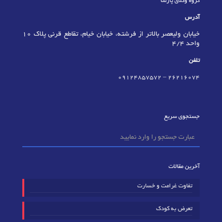
گروه وکلای پارسا
آدرس
خیابان ولیعصر بالاتر از فرشته، خیابان خیام، تقاطع قرنی پلاک 10
واحد 4/4
تلفن
09124857572
–
٢٦٢١٦٠٧٤
جستجوی سریع
آخرین مقالات
تفاوت غرامت و خسارت
تعرض به کودک