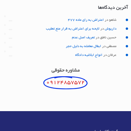
آخرین دیدگاه‌ها
شاهو
در
اعتراض به رای ماده 477
داریوش
در
لایحه برای اعتراض به قرار منع تعقیب
حسین ناطق
در
تعریف اصل عدم
مصطفی
در
ابطال معامله به دلیل حجر
عرفان
در
انواع ابلاغیه دادگاه
مشاوره حقوقی
09124857572