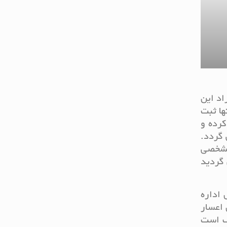
اد این
ها ثبت
کرده و
 گردد.
 پرونده به نتیجه مشخصی
 گردید
اداره
 اعسار
ظف است