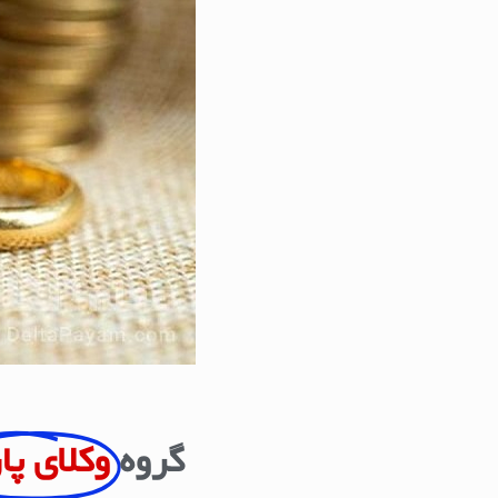
گروه
وکلای پا