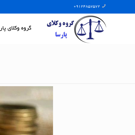
09124857572
گروه وکلای پار