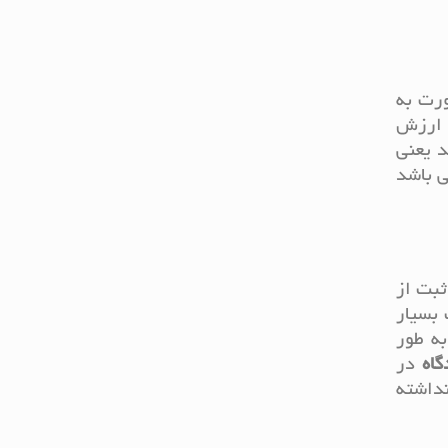
ورت به
د ارزش
د یعنی
ی باشد
ثبت از
 بسیار
به طور
گاه
در
نداشته