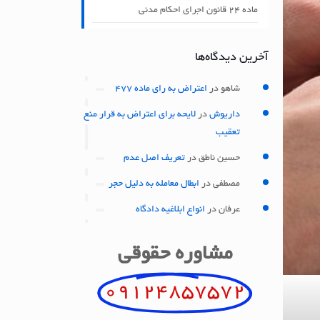
ماده ۲۴ قانون اجرای احکام مدنی
آخرین دیدگاه‌ها
شاهو
در
اعتراض به رای ماده 477
داریوش
در
لایحه برای اعتراض به قرار منع
تعقیب
حسین ناطق
در
تعریف اصل عدم
مصطفی
در
ابطال معامله به دلیل حجر
عرفان
در
انواع ابلاغیه دادگاه
مشاوره حقوقی
09124857572