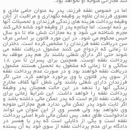
کند مجازاتی متوجه او نخواهد بود.
اما در خصوص نفقه فرزند، پدر به عنوان حامی مادی و
معنوی فرزندان علاوه بر وظیفه نگهداری و مراقبت از آنان
وظیفه پرداخت هزینه های زندگی فرزندان و تحصیلات آنها
بر ذمه اوست. اما چنانچه پدر از وظیفه خود شانه خالی کند
مجرم شناخته می شود و به مجازات شش ماه تا دو سال
حبس محکوم می شود. در این مورد قانون بر اساس عرف
سن دریافت نفقه فرزندان را مشخص کرده است. دختران
تا زمانی که ازدواج می کنند مشمول دریافت نفقه می
شوند حتی اگر دارای شغلی باشند باز هم پدر موظف به
پرداخت نفقه اوست. همچنین برای پسران تا سن ۱۸
سالگی و تا زمانی که مشغول به تحصیل هستند مشمول
دریافت نفقه خواهند بود و در صورت عدم پرداخت نفقه
از سوی پدر قانون با وی برخورد خواهد کرد. حتی اگر
فرزندان دارای شغلی باشند ولی شغل آنها کفاف مخارج
زندگی آنها را ندهد در این حالت همچنان پدر وظیفه
پرداخت نفقه را خواهد داشت. این شرایط زمانی برای
دریافت نفقه لازم است که پدر تمکن مالی داشته باشد و
اگر ثابت شود پدر تمکن مالی ندارد هیچ مجازاتی متوجه
وی نخواهد بود ولی همسر وی از این عنوان می تواند
دادخواست طلاق دهد. پس تمکن مالی شرط اصلی پرداخت
نفقه است و یکی از دلایلی است که پدر یا همسر در
دادگاه برای عدم پرداخت نفقه از سوی خود به آن بسنده