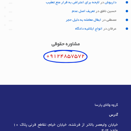
داریوش
در
لایحه برای اعتراض به قرار منع تعقیب
حسین ناطق
در
تعریف اصل عدم
مصطفی
در
ابطال معامله به دلیل حجر
عرفان
در
انواع ابلاغیه دادگاه
مشاوره حقوقی
09124857572
گروه وکلای پارسا
آدرس
خیابان ولیعصر بالاتر از فرشته، خیابان خیام، تقاطع قرنی پلاک 10
واحد 4/4