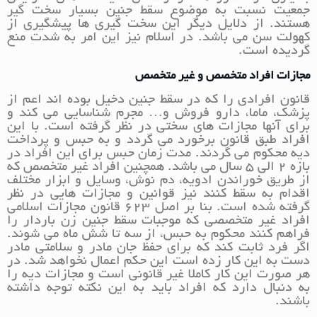
جمعیت نسبت به موضوع سقط جنین بسیار سخت گیر
هستند. از دلایل دیگر این سخت گیری ها پیشگیری از
کهولت سن می باشد. در اسلام نیز این امر به شدت منع
گردیده است.
مجازات افراد متخصص و غیر متخصص
قانون افرادی را که در سقط جنین دخیل بوده اند اعم از
پزشک، ماما، دارو فروش و… مجرم شناسایی می کند و
برای آنها مجازات های سختی در نظر گرفته است. با این
افراد طبق قانون برخورد می گردد و به حبس و پرداخت
دیه محکوم می گردند. مدت زمان حبس برای این افراد در
بازه 2 الی 5 سال می باشد. همچنین افراد غیر متخصص که
از طریق خوراندن ادویه، دم نوش، وسایل و ابزار مختلف
اقدام به سقط کنند نیز قوانین و مجازات هایی در نظر
گرفته شده است. بنا بر اصل 623 قانون مجازات اسلامی
افراد غیر متخصصی که موجبات سقط جنین زن باردار را
فراهم کنند محکوم به حبس، از سه تا شش ماه می شوند.
اگر فرد ثابت کند که برای حفظ جان مادر و سلامتی مادر
دست به این کار زده است این حکم اعمال نخواهد شد. در
هر صورت این کار کاملا غیر قانونی است و مجازات دیه را
به دنبال دارد که افراد باید به این نکته توجه داشته
باشند.