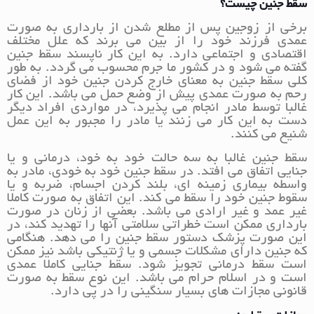
سقط جنین چیست؟
برخی از زوجین پس از مطلع شدن از بارداری به صورت
عمدی فرزند خود را از بین می برند که علل مختلف
اقتصادی و اجتماعی دارد. به این کار ناپسند سقط جنین
گفته می شود و در کشور ما جرم محسوب می گردد. به طور
کلی سقط جنین به معنای خارج کردن جنین خود از فضای
رحم به صورت عمدی پیش از وضع حمل می باشد. این کار
غالبا توسط مادر انجام می پذیرد، در مواردی افراد دیگر
دست به این کار می زنند یا مادر را مجبور به این عمل
شنیع می کنند.
سقط جنین غالبا به سه حالت خود به خود، درمانی و یا
جنایی اتفاق می افتد. در سقط جنین خود به خودی، مادر به
واسطه بیماری زمینه ای، بلند کردن اجسام، ضربه و یا
سقوط جنین خود را سقط می کند. این اتفاق به صورت کاملا
غیر عمد و غیر ارادی می باشد. بعضی از زنان در صورت
بارداری ممکن است خطراتی سلامتی آنها را تهدید کند، در
این صورت پزشک دستور سقط جنین را می دهد. هنگامی
که جنین دارای مشکلات جسمی و یا ژنتیکی باشد نیز ممکن
است سقط درمانی تجویز شود. سقط جنایی کاملا عمدی
است و در اسلام حرام می باشد. این نوع سقط به صورت
قانونی مجازات های بسیار سنگینی را در پی دارد.