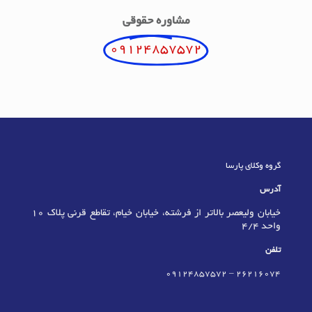
مشاوره حقوقی
09124857572
گروه وکلای پارسا
آدرس
خیابان ولیعصر بالاتر از فرشته، خیابان خیام، تقاطع قرنی پلاک 10
واحد 4/4
تلفن
09124857572
–
٢٦٢١٦٠٧٤