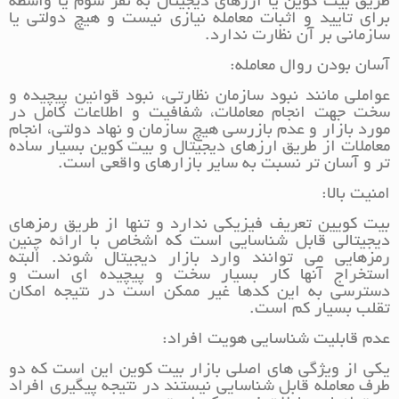
طریق بیت کوین یا ارزهای دیجیتال به نفر سوم یا واسطه
برای تایید و اثبات معامله نیازی نیست و هیچ دولتی یا
سازمانی بر آن نظارت ندارد.
آسان بودن روال معامله:
عواملی مانند نبود سازمان نظارتی، نبود قوانین پیچیده و
سخت جهت انجام معاملات، شفافیت و اطلاعات کامل در
مورد بازار و عدم بازرسی هیچ سازمان و نهاد دولتی، انجام
معاملات از طریق ارزهای دیجیتال و بیت کوین بسیار ساده
تر و آسان تر نسبت به سایر بازارهای واقعی است.
امنیت بالا:
بیت کویین تعریف فیزیکی ندارد و تنها از طریق رمزهای
دیجیتالی قابل شناسایی است که اشخاص با ارائه چنین
رمزهایی می توانند وارد بازار دیجیتال شوند. البته
استخراج آنها کار بسیار سخت و پیچیده ای است و
دسترسی به این کدها غیر ممکن است در نتیجه امکان
تقلب بسیار کم است.
عدم قابلیت شناسایی هویت افراد:
یکی از ویژگی های اصلی بازار بیت کوین این است که دو
طرف معامله قابل شناسایی نیستند در نتیجه پیگیری افراد