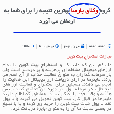
گروه
وکلای پارسا
بهترین نتیجه را برای شما به
ارمغان می آورد
asadi asadi
می 7, 2021
12:16 ب.ظ
مقالات
مجازات استخراج بیت کوین
علیرغم این که ماینینگ و
استخراج بیت کوین
یا تمام
ارزهای دیجیتال مشغله ای پرهزینه و پر دردسر است ولی
باز سرمایه گذاران به عنوان فعالیت جذاب از آن اسم می
برند. ماینرها در ازای دریافت ارز دیجیتال این فعالیت را
انجام می دهند. همچنین برای استخراج و فعالیت ارز های
دیجیتال، در مرحله اول در مورد آن تحقیق کنید سپس
هزینه و وقت خود را به کار ببرید. همانطور که اطلاع دارید
ماینرها در قبال کار، بیت کوین تحویل می گیرند و با پول
نقد یا پول فیات بیت کوین را خریداری کرد؛ و یا با تبلیغ
در بعضی سایت ها آن را به عنوان جایزه دریافت کرد.