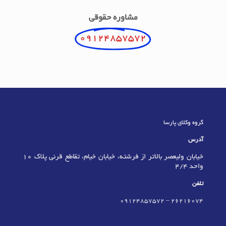
مشاوره حقوقی
09124857572
گروه وکلای پارسا
آدرس
خیابان ولیعصر بالاتر از فرشته، خیابان خیام، تقاطع قرنی پلاک 10
واحد 4/4
تلفن
09124857572
–
٢٦٢١٦٠٧٤