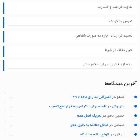
تفاوت غرامت و خسارت
تعرض به کودک
تمدید قرارداد اجاره به صورت شفاهی
خیار تخلف از شرط
ماده ۲۴ قانون اجرای احکام مدنی
آخرین دیدگاه‌ها
شاهو
در
اعتراض به رای ماده 477
داریوش
در
لایحه برای اعتراض به قرار منع تعقیب
حسین ناطق
در
تعریف اصل عدم
مصطفی
در
ابطال معامله به دلیل حجر
عرفان
در
انواع ابلاغیه دادگاه