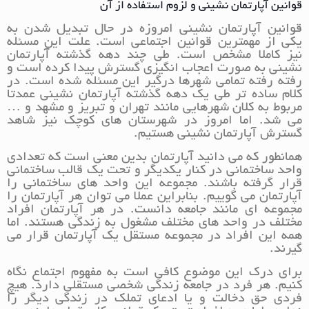
قوانین آپارتمان نشینی و لزوم استفاده از آن
قوانین آپارتمان نشینی امروزه در حال تبدیل شدن به
یکی از مهمترین قوانین اجتماعی است. علت این مسئله
نیز کاملا مشخص است. طی چند دهه گذشته آپارتمان
نشینی به صورت اعجاب انگیزی گسترش پیدا کرده است و
رفته رفته تمامی شهرها درگیر این مسئله شده است. در
کلام ساده تر طی یک دهه گذشته آپارتمان نشینی عمدتا
مربوط به کلان شهرهایی مانند تهران و تبریز و مشهد و …
می شد. اما امروز در شهرستان های کوچک نیز شاهد
گسترش آپارتمان نشینی هستیم.
همانطور که می دانید آپارتمان بدین معنی است که تعدادی
واحد ساختمانی در کنار یکدیگر و تحت یک قالب ساختمانی
قرار گرفته باشند. مجموعه این واحد های ساختمانی را
آپارتمان می گوییم. بنابراین عملا می توان هر آپارتمان را
مجموعه ای مانند جامعه دانست. در هر آپارتمان افراد
مختلف در واحد های مختلف مشغول به زندگی هستند. اما
همه این افراد در مجموعه مستقل یک آپارتمان قرار می
گیرند.
برای درک این موضوع کافی است به مفهوم اجتماع نگاه
کنیم. هر فرد در جامعه زندگی شخصی مستقلی دارد. هیچ
فردی حق دخالت و یا ادعای تملک در زندگی دیگر را