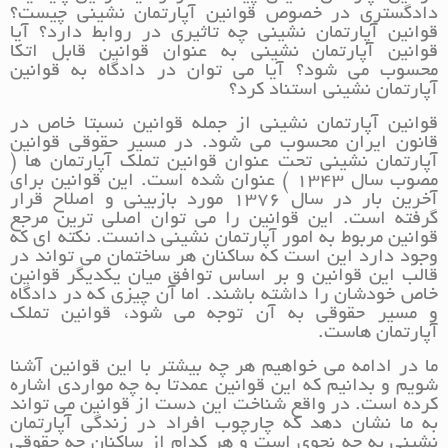
دادگستری در خصوص قوانین آپارتمان نشینی چیست؟
قوانین آپارتمان نشینی چه تاثیری در روابط دارد؟ آیا
قوانین آپارتمان نشینی به عنوان قوانین قابل اتکا
محسوب می شود؟ آیا می توان در دادگاه به قوانین
آپارتمان نشینی استناد کرد؟
قوانین آپارتمان نشینی از جمله قوانین نسبتا خاص در
قانون ایران محسوب می شود. در مسیر حقوقی قوانین
آپارتمان نشینی تحت عنوان قوانین تملک آپارتمان ها (
مصوب سال 1343 ) عنوان شده است. این قوانین برای
آخرین بار در سال 1376 مورد بازبینی و اصلاح قرار
گرفته است. این قوانین را می توان اصلی ترین مرجع
قوانین مربوط به امور آپارتمان نشینی دانست. نکته ای که
وجود دارد این است که ساکنان هر ساختمان می تواند در
قالب این قوانین و بر اساس توافق میان یکدیگر قوانین
خاص خودشان را داشته باشند. اما آن چیزی که در دادگاه
و مسیر حقوقی به آن توجه می شود، قوانین تملک
آپارتمان هاست.
ما در ادامه می خواهیم هر چه بیشتر با این قوانین آشنا
شویم و بدانیم که این قوانین عمدتا به چه مواردی اشاره
کرده است. در واقع شناخت این دست از قوانین می تواند
به ما نشان دهد که چارچوب افراد در زندگی آپارتمان
نشینی به چه نحوی است و هر کدام از ساکنان چه حقوقی