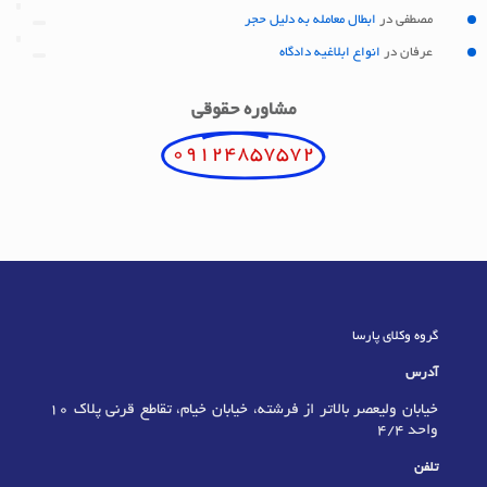
مصطفی
در
ابطال معامله به دلیل حجر
عرفان
در
انواع ابلاغیه دادگاه
مشاوره حقوقی
09124857572
گروه وکلای پارسا
آدرس
خیابان ولیعصر بالاتر از فرشته، خیابان خیام، تقاطع قرنی پلاک 10
واحد 4/4
تلفن