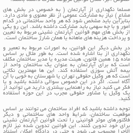
خصوص اجرا شدن قوانین مربوطه نظارت داشته باشند.
مسلما نگهداری از آپارتمان ( به خصوص در بخش های
مشاع ) نیاز به مشارکت عمومی از نظر معنوی و مادی دارد.
بنابراین باید مشخص شود که هر واحد ساختمانی در کدام
امور و با چه سهمی باید مشارکت داشته باشد. این رو یکی
از بخش های مهم قوانین آپارتمان نشینی مربوط به تعیین
و پرداخت هزینه های ماهانه یا همان شارژ ساختمان است.
در بخش دیگر این قوانین، به امورات مربوط به تعمیر و
نگهداری از بنا اشاره شده است. به طور مثال بر اساس
ماده 15 همین قانون، هیئت مدیره یا مدیر ساختمان مکلف
است که برای آپارتمان به عنوان یک ساختمان واحد از
بیمه آتش سوزی استفاده کند. این ها مهمترین نکاتی
است که هر وکیل حقوقی تهران یا شهرستان به خوبی با آن
آگاه است. اگر در این خصوص سوالی داشته باشید و یا
فکر می کنید نیاز به راهنمایی بیشتری دارید می توانید از
یک وکیل یا مشاور حقوقی مجرب در این حوزه استفاده
کنید.
توجه داشته باشید که افراد ساختمان می توانند بر اساس
موقعیت ساختمان، شرایط واحد های ساختمانی و دیگر
فاکتورهای موثر قوانینی را تحت قوانین آپارتمان نشینی
برای خود تدوین کنند. این قوانین تدوین شده نیز لازم
الاجرا محسوب می شود و حتی در دادگاه امکان استناد