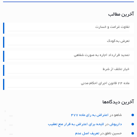
آخرین مطالب
تفاوت غرامت و خسارت
تعرض به کودک
تمدید قرارداد اجاره به صورت شفاهی
خیار تخلف از شرط
ماده ۲۴ قانون اجرای احکام مدنی
آخرین دیدگاه‌ها
شاهو
در
اعتراض به رای ماده 477
داریوش
در
لایحه برای اعتراض به قرار منع تعقیب
حسین ناطق
در
تعریف اصل عدم