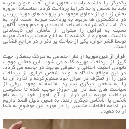
یکدیگر را داشته باشند، حقوق مالی تحت عنوان مهریه
باید به شخص واجد شرایط پرداخت گردد. متاسفانه امروزه
بخش زیادی از دعاوی موجود در پرونده های مورد بررسی
در دادگستری ها مربوط به پرداخت مهریه است. لازم به
ذکر است که شرایط نامساعد اقتصادی و عدم وجود آگاهی
نسبت به قوانین را میتوان از عاملان این نابسامانی
دانست. همواره از گذشته تا به الان مبحث پرداخت مهریه
توسط قشر جوان، یکی از مباحث پر تکرار در مراجع قضایی
است.
فرار از دین مهریه
از نظر اجتماعی به نیرنگ بدهکار، جهت
گریز از پرداخت مهریه گفته می شود. این معضل موجب
نابودی امنیت اخلاقی و حقوقی موجود در جامعه می گردد.
در این مواقع دادگاه میتواند شخص فراری از پرداخت
دین را از تصرف در اموال خود ممنوع کرده و اداره آن ها
را به شخص دیگری بسپارد. متاسفانه وجود برخی از
سیاست های غلط در این حوزه، موجب شده تا محکومین
پرداخت مهریه برای فرار از آن، اموال خود را به نام
شخص یا اشخاص دیگری زنند. به همین دلیل قصد داریم
در ادامه اطلاعات مناسبی را در مورد این موضوع به شما
ارائه دهیم.