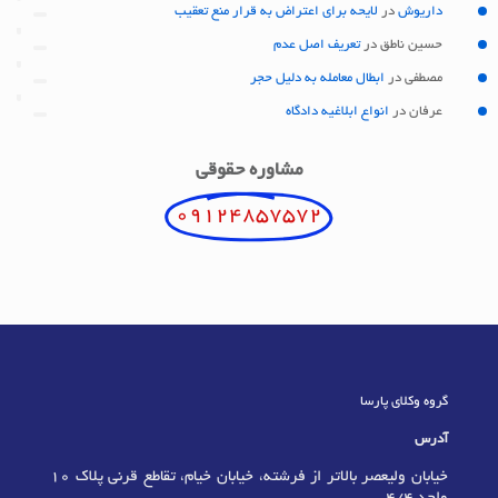
داریوش
در
لایحه برای اعتراض به قرار منع تعقیب
حسین ناطق
در
تعریف اصل عدم
مصطفی
در
ابطال معامله به دلیل حجر
عرفان
در
انواع ابلاغیه دادگاه
مشاوره حقوقی
09124857572
گروه وکلای پارسا
آدرس
خیابان ولیعصر بالاتر از فرشته، خیابان خیام، تقاطع قرنی پلاک 10