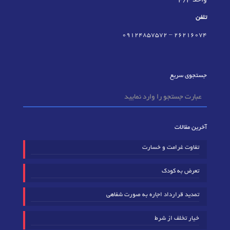
واحد 4/4
تلفن
09124857572
–
٢٦٢١٦٠٧٤
جستجوی سریع
آخرین مقالات
تفاوت غرامت و خسارت
تعرض به کودک
تمدید قرارداد اجاره به صورت شفاهی
خیار تخلف از شرط