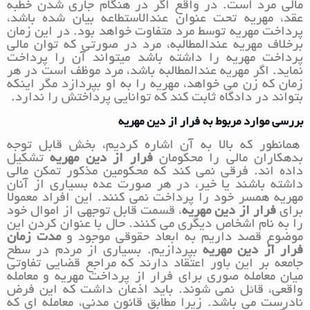
مالی مرد است. در واقع اگر در هنگام جاری شدن خطبه
عقد، مهریه تحت عنوان عندالاستطاعه بیان شده باشد،
پرداخت مهریه توسط مرد متفاوت خواهد بود. در این زمان
برخلاف مهریه عندالمطالبه، مرد در صورتی که توان مالی
پرداخت مهریه را داشته باشد میتواند آن را پرداخت
نماید. اگر مهریه عندالمطالبه باشد، مرد موظف است در هر
زمان که زن می خواهد، مهریه را به او بپردازد مگر اینکه
بتواند در دادگاه ثابت کند که توانایی پرداختش را ندارد.
بررسی موارد مربوط به فرار از دین مهریه
همانطور که بالا به آن اشاره کردیم، بخش قابل توجه
بدهکاران مالی را محکومان
فرار از دین مهریه
تشکیل
داده اند. فرقی نمی کند که محکومین مذکور تمکن مالی
داشته باشند یا خیر، در هر صورت عده بسیاری از آنان
مهریه همسر خود را پرداخت نمی کنند. این افراد معمولا
برای
فرار از دین مهریه
، قسمت قابل توجهی از اموال خود
را به نام اشخاص دیگری می کنند. حال با عنوان کردن این
موضوع قصد داریم به ابعاد حقوقی موجود و
مدت زمان
فرار از دین مهریه
بپردازیم. بسیاری از مردم در سطح
جامعه بر این باور اعتقاد دارند که مراجع قضایی تفاوتی
میان معامله صوری برای فرار از پرداخت مهریه و معامله
واقعی، قائل نمی شوند. باید اذعان داشت که این فرض
نادرست می باشد. زیرا مطابق قانون مدنی، معامله ای که