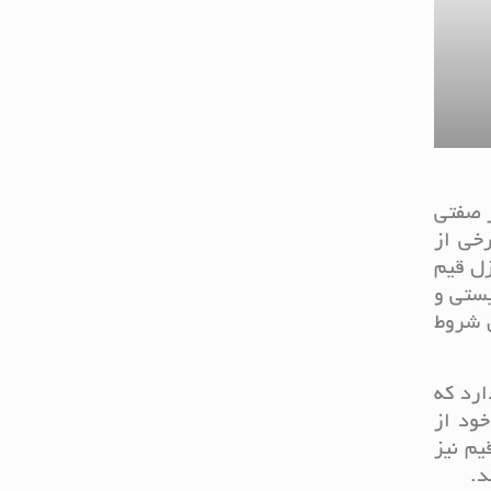
ز صفتی
رخی از
زل قیم
یستی و
ن شروط
ارد که
خود از
یم نیز
د.