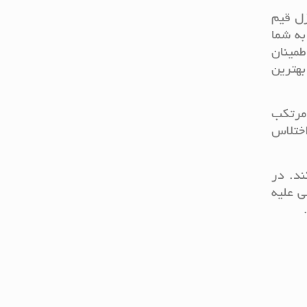
زل قیم
به شما
مینان
بهترین
 مرتکب
اختلاس
ند. در
‌ علیه