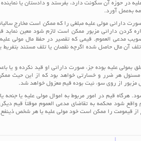
لیه در حوزه آن سکونت دارد، بفرستد و دادستان یا نماینده ا
ه به‌عمل آورد.
ه صورت دارائی مولی‌ علیه مبلغی را که ممکن است مخارج سالیانه
اداره کردن دارائی مزبور ممکن است لازم شود معین نماید قی
ویب‌ مدعی‌ العموم. قیمی که تقصیر در حفظ مال مولی‌ علیه 
ف آن مال حاصل شده اگرچه نقصان یا‌ تلف مستند بتفریط ی
علق بمولی‌ علیه بوده جزء صورت دارائی او قید نکرده و یا با
 مسئول هر ضرر و خسارتی خواهد بود که از این حیث ممک
ل‌ مزبور از روی سوء نیت بوده قیم معزول خواهد شد.
د. هرگاه قیم در امور مربوط به اموال مولی علیه یا جنحه یا
اقع شود محکمه به تقاضای مدعی‌ العموم موقتاً قیم دیگر
وج از قیمومت را ممکن است خود مولی علیه یا هر شخص ذینفع