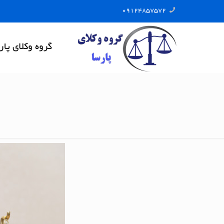
09124857572
گروه وکلای پار