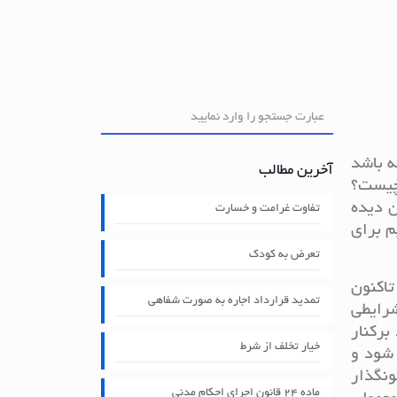
ه باشد
آخرین مطالب
 چیست؟
ن دیده
تفاوت غرامت و خسارت
م برای
تعرض به کودک
تاکنون
تمدید قرارداد اجاره به صورت شفاهی
شرایطی
برکنار
خیار تخلف از شرط
شود و
نگذار
ماده ۲۴ قانون اجرای احکام مدنی