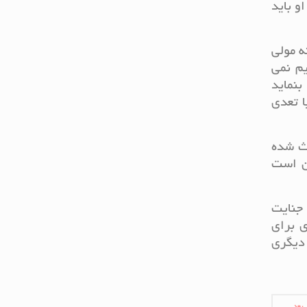
و باید
 مولی‌
م نمی‌
بنماید
ا تعدی
عث شده
ن است
 جنایت
ی برای
 دیگری