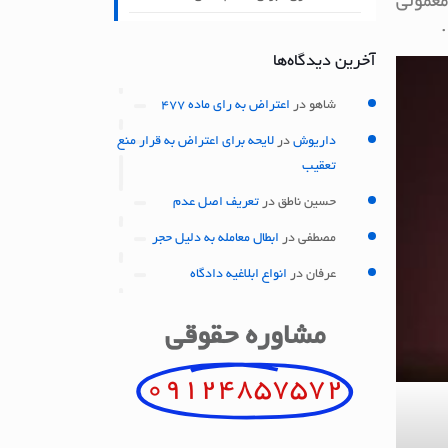
معمولی
آخرین دیدگاه‌ها
شاهو
در
اعتراض به رای ماده 477
داریوش
در
لایحه برای اعتراض به قرار منع
تعقیب
حسین ناطق
در
تعریف اصل عدم
مصطفی
در
ابطال معامله به دلیل حجر
عرفان
در
انواع ابلاغیه دادگاه
مشاوره حقوقی
09124857572