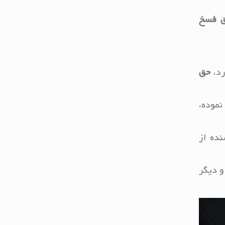
فسخ
رد،
حق
نموده،
شنده از
و دیگر