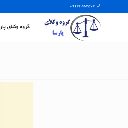
09124857572
گروه وکلای پار