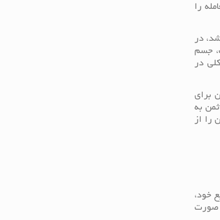
مله را
شد، در
، جسم
کلی در
ن برای
ثمن به
را از
ع خود،
ر صورت