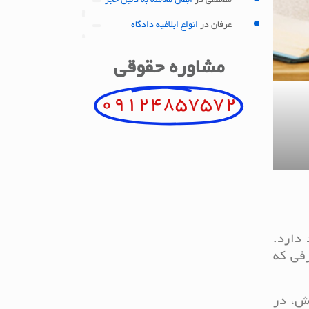
مصطفی
در
ابطال معامله به دلیل حجر
عرفان
در
انواع ابلاغیه دادگاه
مشاوره حقوقی
09124857572
 دارد.
فی که
ش، در