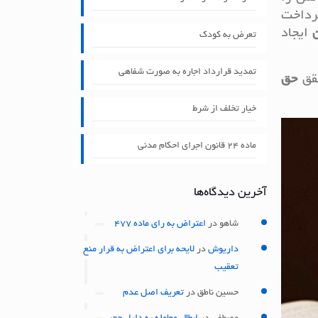
پرداخت
ن
ایجاد
تعرض به کودک
تمدید قرارداد اجاره به صورت شفاهی
حقق
حق
خیار تخلف از شرط
ماده ۲۴ قانون اجرای احکام مدنی
آخرین دیدگاه‌ها
شاهو
در
اعتراض به رای ماده 477
داریوش
در
لایحه برای اعتراض به قرار منع
تعقیب
حسین ناطق
در
تعریف اصل عدم