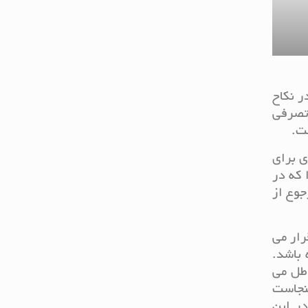
ر نکاح
 تصرفی
ست.
ی برای
 که در
جوع از
رار می
باشد.
اطل می
ینجاست
ر این