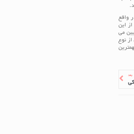
.
ر واقع
از این
ین می
از نوع
مترین
بعد
کی