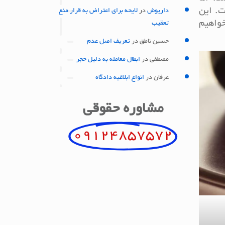
. این
داریوش
در
لایحه برای اعتراض به قرار منع
خواهیم
تعقیب
حسین ناطق
در
تعریف اصل عدم
مصطفی
در
ابطال معامله به دلیل حجر
عرفان
در
انواع ابلاغیه دادگاه
مشاوره حقوقی
09124857572