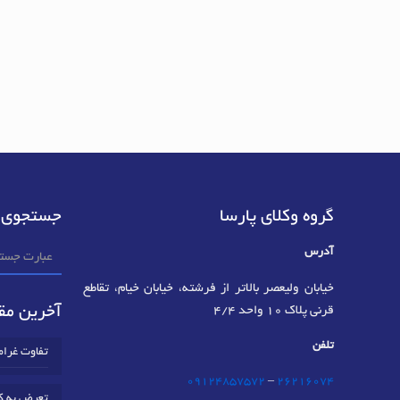
گروه وکلای پارسا
جستجوی 
آدرس
خیابان ولیعصر بالاتر از فرشته، خیابان خیام، تقاطع
آخرین مقا
قرنی پلاک 10 واحد 4/4
تلفن
تفاوت غرا
09124857572
–
٢٦٢١٦٠٧٤
تعرض به ک