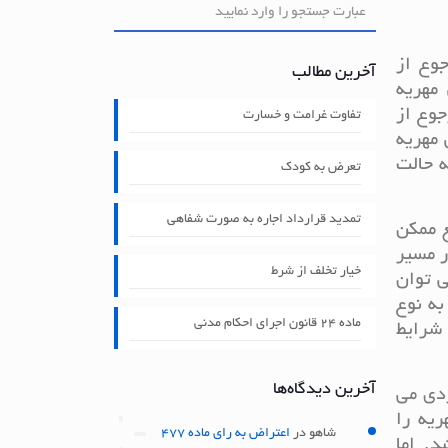
وع از
آخرین مطالب
مهریه
وع از
تفاوت غرامت و خسارت
مهریه
 حالت
تعرض به کودک
تمدید قرارداد اجاره به صورت شفاهی
 ممکن
ر مسیر
خیار تخلف از شرط
ی توان
به نوع
ماده ۲۴ قانون اجرای احکام مدنی
 شرایط
آخرین دیدگاه‌ها
ردی می
یه را
شاهو
در
اعتراض به رای ماده 477
. اما