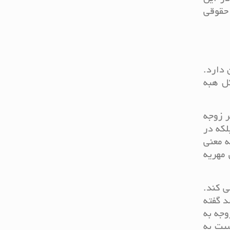
حقوقی
 دارد.
ل هبه
ر زوجه
لکه در
 معنی
مهریه
ی کند.
د گفته
وجه به
بت به