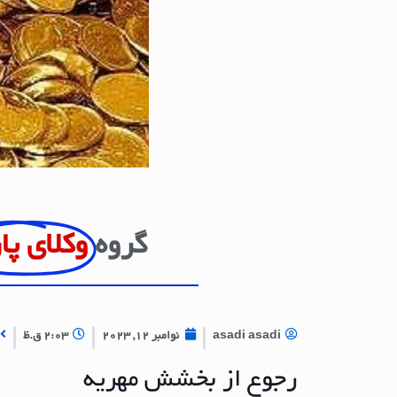
گروه
وکلای پا
asadi asadi
نوامبر 12, 2023
2:03 ق.ظ
رجوع از بخشش مهریه