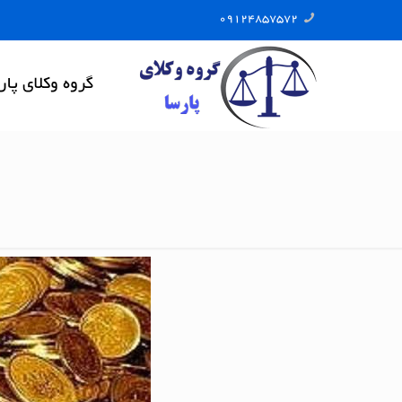
09124857572
گروه وکلای پار