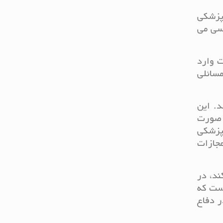
پزشکی
سی می
ت وارد
مسائلی
. این
 صورت
 پزشکی
مجازات
ند، در
است که
ر دفاع