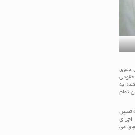
ن دعوی
 حقوقی
ده به
ن تمام
 تعیین
 اجرای
ای می