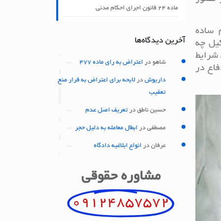
ماده ۲۴ قانون اجرای احکام مدنی
م ساده
آخرین دیدگاه‌ها
یل چه
 شرایط
شاهو
در
اعتراض به رای ماده 477
فاع در
داریوش
در
لایحه برای اعتراض به قرار منع
تعقیب
حسین ناطق
در
تعریف اصل عدم
مصطفی
در
ابطال معامله به دلیل حجر
عرفان
در
انواع ابلاغیه دادگاه
مشاوره حقوقی
09124857572