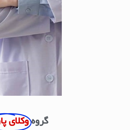
گروه
وکلای پا