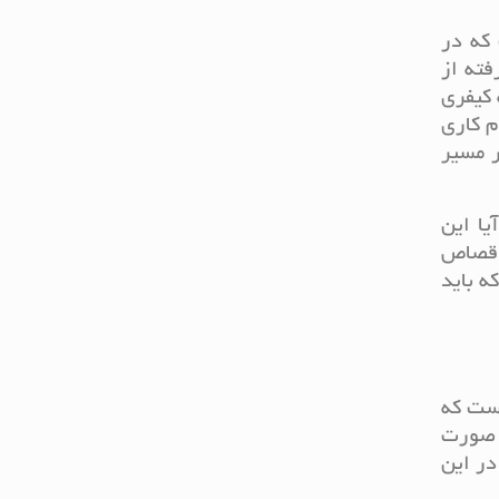
که در
ته از
 کیفری
م کاری
ر مسیر
ا این
ا قصاص
ه باید
ست که
 صورت
در این