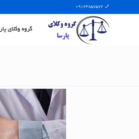
09124857572
گروه وکلای پار