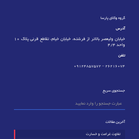
گروه وکلای پارسا
آدرس
خیابان ولیعصر بالاتر از فرشته، خیابان خیام، تقاطع قرنی پلاک 10
واحد 4/4
تلفن
09124857572
–
٢٦٢١٦٠٧٤
جستجوی سریع
آخرین مقالات
تفاوت غرامت و خسارت