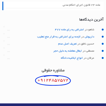
ماده ۲۴ قانون اجرای احکام مدنی
آخرین دیدگاه‌ها
شاهو
در
اعتراض به رای ماده 477
داریوش
در
لایحه برای اعتراض به قرار منع تعقیب
حسین ناطق
در
تعریف اصل عدم
مصطفی
در
ابطال معامله به دلیل حجر
عرفان
در
انواع ابلاغیه دادگاه
مشاوره حقوقی
09124857572