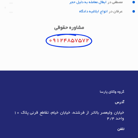
مصطفی
در
ابطال معامله به دلیل حجر
عرفان
در
انواع ابلاغیه دادگاه
مشاوره حقوقی
09124857572
گروه وکلای پارسا
آدرس
خیابان ولیعصر بالاتر از فرشته، خیابان خیام، تقاطع قرنی پلاک 10
واحد 4/4
تلفن