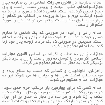
اعدام محارب؛ در
قانون مجازات اسلامی
برای محاربه چهار
مجازات(اعدام، صلب، تبعید و بریدن دست راست و پای
چپ) تعیین گردیده است. قاضی دادگاه کیفری با توجه به
شیوه ارتکاب جرم و شرایط پرونده در انتخاب هر کدام از
چهار مورد فوق مختار است و تنها می تواند یکی را مورد
حکم قرار دهد.
اعدام زانی و زانیه؛ در صورتی که یک شخص با محارم
نسبی خود مرتکب زنا شود، مجازات زانی و زانیه اعدام
است. همچنین در صورتی که یک مرد با زوجه پدر خود زنا
کند، به اعدام محکوم می گردد.
مجازات زانی به عنف و اکراه؛ بر اساس
قانون مجازات
اسلامی
اگر مردی با توسل به زور و عنف با زن یا مرد دیگر
نزدیکی کند، به مجازات اعدام محکوم می گردد.
راهزنان، قاچاقچیان و کسانی که دست به سلاح برده و
موجب سلب امنیت شهر ها و خیابان ها می شوند نیز به
مجازات اعدام محکوم می شوند.
اعدام کسی که برای چهارمین بار مرتکب جرم حدی شود؛
در صورتی که یک نفر مرتکب جرم حدی مثل سرقت حدی،
قذف یا زنا شود و هر سه بار مجازات حدی بر او اجراء
گردد، در صورت ارتکاب چهارمین جرم حدی و اثبات آن، به