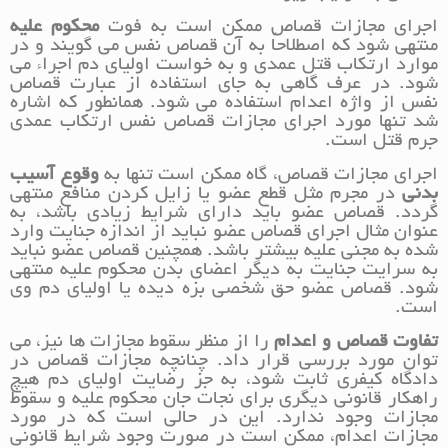
اجرای مجازات قصاص ممکن است به فوت
محکوم علیه
منتهی شود که اصطلاحاً به آن قصاص نفس می گویند و در
موارد ارتکاب قتل عمدی و به خواست اولیای دم اجراء می
شود. در عرف گاهی به جای استفاده از عبارت قصاص
نفس از واژه اعدام استفاده می شود. همانطور که اشاره
شد تنها مورد اجرای مجازات قصاص نفس ارتکاب عمدی
جرم قتل است.
اجرای مجازات قصاص، گاه ممکن است تنها به
وقوع آسیب
بدنی
در مجرم مثل قطع عضو یا زایل کردن منافع منتهی
گردد. قصاص عضو باید دارای شرایط زیادی باشد، به
عنوان مثال اجرای قصاص عضو نباید از اندازه جنایت وارد
شده به مجنی علیه بیشتر باشد. همچنین قصاص عضو نباید
به سرایت جنایت به دیگر اعضای بدن محکوم علیه منتهی
شود. قصاص عضو حق شخصی بزه دیده یا اولیای دم وی
است.
تفاوت قصاص و اعدام
را از منظر سقوط مجازات ها نیز، می
توان مورد بررسی قرار داد. چنانچه مجازات قصاص در
دادگاه کیفری ثابت شود، به جز رضایت اولیای دم هیچ
راهکار قانونی دیگری برای نجات جان محکوم علیه و سقوط
مجازات وجود ندارد. این در حالی است که در مورد
مجازات اعدام، ممکن است در صورت وجود شرایط قانونی