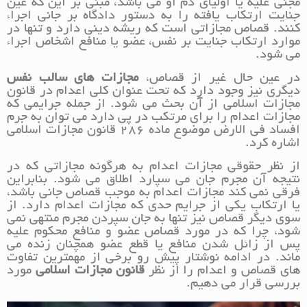
مجنی علیه یا اولیای دم او می باشد، مبنی بر این که عین
جنایت ارتکاب یافته را به دستور دادگاه بر جانی اجراء
کنند. قصاص مجازاتی است که ریشه دینی دارد و تنها در
موارد ارتکاب جنایت بر نفس، عضو یا منافع اشخاص اجراء
می شود.
در عین حال غیر از قصاص،
مجازات های سالب نفس
دیگری نیز وجود دارد که تحت عنوان کلی اعدام در قانون
مجازات اسلامی از آن بحث می شود. از جمله جرایمی که
مجازات اعدام را برای مرتکب در پی دارد می توان به جرم
افساد فی الارض موضوع ماده 286 قانون مجازات اسلامی
اشاره کرد.
از نظر حقوقی مجازات اعدام به هرگونه مجازاتی که در
نتیجه آن مجرم جان می سپارد اطلاق می شود. بنابراین
فرقی نمی کند مجازات اعدام به موجب قصاص جانی باشد،
یا ارتکاب یکی از جرایم حدی که مجازات اعدام دارد. از
سوی دیگر قصاص نیز تنها به جان سپردن مجرم منتهی نمی
شود، چرا که در مورد قصاص عضو و منافع محکوم علیه
پس از زائل شدن منافع یا قطع عضو همچنان زنده می
ماند. در ادامه نوشتار پیش رو برخی از مهمترین تفاوت
های قصاص و اعدام را از نظر
قانون مجازات اسلامی
مورد
بررسی قرار می دهیم.