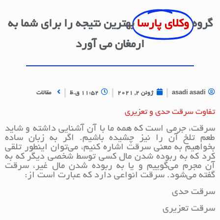
گروه
وکلای پارسا
بهترین نتیجه را برای شما به
ارمغان می آورد
asadi asadi
ژوئن 2, 2021
11:52 ق.ظ
مقالات
تفاوت سرقت حدی و تعزیری
سرقت، جرمی است که همه ما با آن آشنایی داشته و شاید
طعم تلخ آن را نیز چشیده باشیم. اگر به زبان ساده
بخواهیم به معنی سرقت اشاره کنیم، می‌توان اینطور تلقی
کرد که به ربوده شدن مال کسی توسط شخصی دیگر که به
آن مجرم می‌گوییم و یا به ربوده شدن مال غیر، سرقت
گفته می‌شود. سرقت انواعی دارد که عبارت است از:
سرقت حدی
سرقت تعزیری