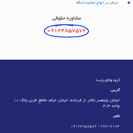
عرفان
در
انواع ابلاغیه دادگاه
مشاوره حقوقی
09124857572
گروه وکلای پارسا
آدرس
خیابان ولیعصر بالاتر از فرشته، خیابان خیام، تقاطع قرنی پلاک 10
واحد 4/4
تلفن
09124857572
–
٢٦٢١٦٠٧٤