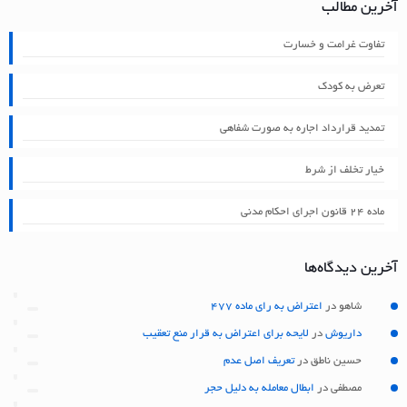
آخرین مطالب
تفاوت غرامت و خسارت
تعرض به کودک
تمدید قرارداد اجاره به صورت شفاهی
خیار تخلف از شرط
ماده ۲۴ قانون اجرای احکام مدنی
آخرین دیدگاه‌ها
شاهو
در
اعتراض به رای ماده 477
داریوش
در
لایحه برای اعتراض به قرار منع تعقیب
حسین ناطق
در
تعریف اصل عدم
مصطفی
در
ابطال معامله به دلیل حجر