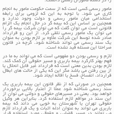
را در دسته ماموران رسمی دانست.
مامور رسمی کسی است که از سمت حکومت مامور به انجام
کاری می شود. با توجه به این که لزومی برای رابطه
استخدامی میان مامور رسمی و دولت وجود ندارد و
همچنین بر اساس این که بیمه گر در حال انجام یک الزام
قانونی است می توان گفت که می توان شرکت بیمه گر را
می توان یک مامور رسمی تلقی کرد. از این رو قرارداد
صادر شده توسط این شرکت علاوه بر لازم بودن به عنوان
یک سند رسمی می تواند شناخته شود. گرچه در قانون
صراحتا این مسئله قید نشده است.
لازم و رسمی بودن دو مفهومی است که می تواند به ما در
فهم بهتر کارکرد بیمه باربری و مسیر حقوقی آن کمک کند.
لازم بودن بدین معنی است که قرارداد غیر قابل انحلال یا
از بین رفتن می باشد مگر این که یکی از حالت های ابطال
قرارداد، انفساخ، فسخ یا اقاله ایجاد شود.
همچنین در صورتی که از نظر قانون این بیمه باربری یک
سند رسمی شناخته شود عملا از اعتبار بالایی برخوردار
خواهد بود. یعنی در مسیرهای حقوقی و دولتی می توان از
این سند در مواقع لازم استفاده کرد. بنابراین هر وکیل
حقوقی تهران یا شهرستان به خوبی می داند که بیمه
باربری می تواند به عنوان ادله اثبات و یک قرارداد لازم
می تواند در مسیر قضایی و حقوقی مورد استفاده قرار