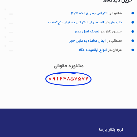
آخرین دیدگاه‌ها
شاهو
در
اعتراض به رای ماده 477
داریوش
در
لایحه برای اعتراض به قرار منع تعقیب
حسین ناطق
در
تعریف اصل عدم
مصطفی
در
ابطال معامله به دلیل حجر
عرفان
در
انواع ابلاغیه دادگاه
مشاوره حقوقی
09124857572
گروه وکلای پارسا