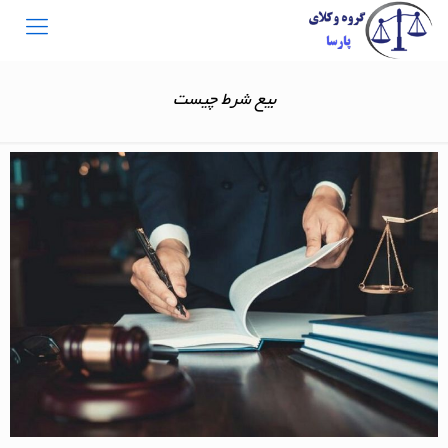
بیع شرط چیست