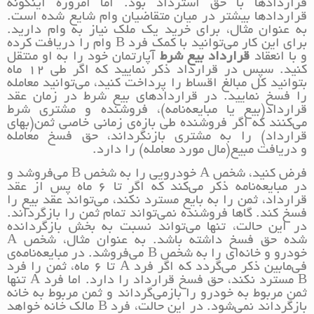
قراردادها با حق استرداد بود. اما امروزه اینگونه
قراردادها بیشتر در میان متقاضیان وام شایع شده است.
به عنوان مثال، برای خرید یک ملک نیاز به وام دارید.
برای این کار می‌توانید با کمک فرد B وام را دریافت کرده
و با انعقاد
قرارداد بیع شرط
آپارتمان خود را به او منتقل
کنید. سپس در قرارداد ذکر نمایید که اگر طی 12 ماه
بتوانید کل مبالغ اقساط را پرداخت کنید، می‌توانید معامله
را فسخ نمایید. در قراردادهای بیع شرط در زمان عقد
قرارداد(بیع یا مبایعه‌نامه)، فروشنده و مشتری شرط
‌می‌کنند که اگر فروشنده طی بازه‌ی زمانی خاصی ثمن(بهای
قرارداد) را به مشتری بازنگرداند، حق فسخ معامله
و دریافت مبیع(مال مورد معامله) را دارد.
فرض کنید، شخص A خودرویی را به شخص B می‌فروشد و
در مبایعه‌نامه ذکر می‌کند که اگر تا 6 ماه پس از عقد
قرارداد، ثمن را به بایع مسترد نکند، می‌تواند عقد بیع را
فسخ کند. گاها فروشنده نمی‌تواند تمام ثمن را بازگرداند.
در این حالت، تنها می‌تواند نسبت به بخش بازگردانده
شده حق فسخ داشته باشد. به عنوان مثال، شخص A
خودرو و خانه‌ای را به شخص B می‌فروشد. در مبایعه‌نامه‌ی
فی‌مابین ذکر می‌گردد که اگر فرد A تا 6 ماه، ثمن را فرد
B مسترد نکند، حق فسخ قرارداد را دارد. اما فرد A تنها
ثمن مربوط به خودرو را بازمی‌گرداند و ثمن مربوط به خانه
بازگرداند نمی‌شود. در این حالت، فرد B مالک خانه خواهد