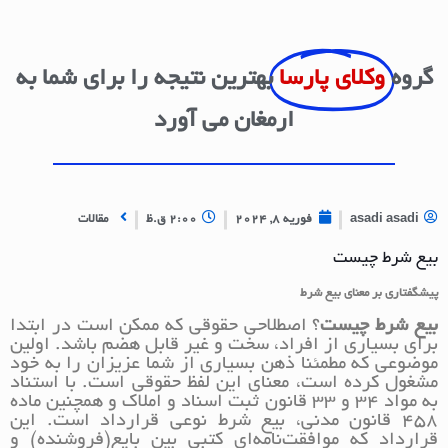
گروه
وکلای پارسا
بهترین نتیجه را برای شما به
ارمغان می آورد
asadi asadi
فوریه 8, 2024
2:00 ق.ظ
مقالات
بیع شرط چیست
پیشگفتاری بر معنای بیع شرط
بیع شرط چیست
؟ اصطلاحی حقوقی که ممکن است در ابتدا
برای بسیاری از افراد، سخت و غیر قابل هضم باشد. اولین
موضوعی که مطمئنا ذهن بسیاری از شما عزیزان را به خود
مشغول کرده است، معنای این لفظ حقوقی است. با استناد
به مواد 34 و 33 قانون ثبت اسناد و املاک و همچنین ماده
458 قانون مدنی، بیع شرط نوعی قرارداد است. این
قرارداد که موافقت‌نامه‌ای کتبی بین بایع(فروشنده) و