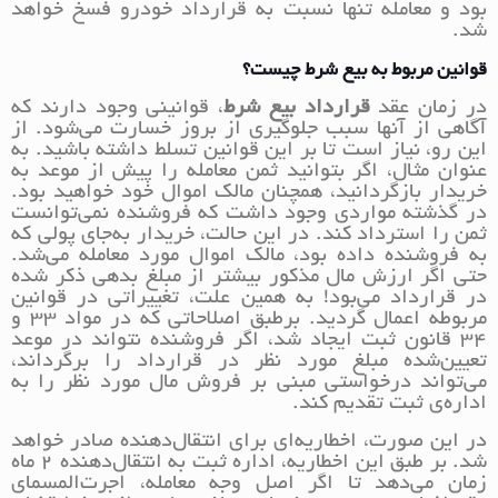
بود و معامله تنها نسبت به قرارداد خودرو فسخ خواهد
شد.
قوانین مربوط به بیع شرط چیست؟
در زمان عقد
قرارداد بیع شرط
، قوانینی وجود دارند که
آگاهی از آنها سبب جلوگیری از بروز خسارت می‌شود. از
این رو، نیاز است تا بر این قوانین تسلط داشته باشید. به
عنوان مثال، اگر بتوانید ثمن معامله را پیش از موعد به
خریدار بازگردانید، همچنان مالک اموال خود خواهید بود.
در گذشته مواردی وجود داشت که فروشنده نمی‌توانست
ثمن را استرداد کند. در این حالت، خریدار به‌جای پولی که
به فروشنده داده بود، مالک اموال مورد معامله می‌شد.
حتی اگر ارزش مال مذکور بیشتر از مبلغ بدهی ذکر شده
در قرارداد می‌بود! به همین علت، تغییراتی در قوانین
مربوطه اعمال گردید. برطبق اصلاحاتی که در مواد 33 و
34 قانون ثبت ایجاد شد، اگر فروشنده نتواند در موعد
تعیین‌شده مبلغ مورد نظر در قرارداد را برگرداند،
می‌تواند درخواستی مبنی بر فروش مال مورد نظر را به
اداره‌ی ثبت تقدیم کند.
در این صورت، اخطاریه‌ای برای انتقال‌دهنده صادر خواهد
شد. بر طبق این اخطاریه، اداره ثبت به انتقال‌دهنده 2 ماه
زمان می‌دهد تا اگر اصل وجه معامله، اجرت‌المسمای