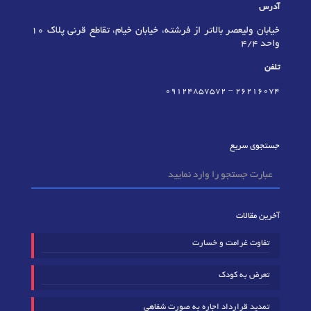
آدرس
خیابان ولیعصر بالاتر از فرشته، خیابان خیام، تقاطع قرنی پلاک 10
واحد 4/4
تلفن
09124857572
–
٢٦٢١٦٠٧٤
جستجوی سریع
آخرین مقالات
تفاوت غرامت و خسارت
تعرض به کودک
تمدید قرارداد اجاره به صورت شفاهی