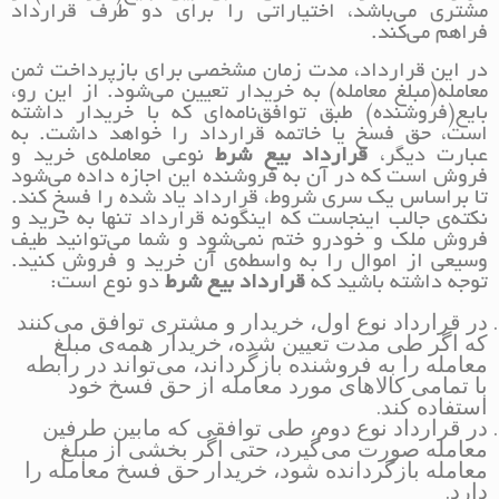
مشتری می‌باشد، اختیاراتی را برای دو طرف قرارداد
فراهم می‌کند.
در این قرارداد، مدت زمان مشخصی برای بازپرداخت ثمن
معامله(مبلغ معامله) به خریدار تعیین می‌شود. از این رو،
بایع(فروشنده) طبق توافق‌نامه‌ای که با خریدار داشته
است، حق فسخ یا خاتمه قرارداد را خواهد داشت. به
عبارت دیگر،
قرارداد بیع شرط
نوعی معامله‌ی خرید و
فروش است که در آن به فروشنده این اجازه داده می‌شود
تا براساس یک سری شروط، قرارداد یاد شده را فسخ کند.
نکته‌ی جالب اینجاست که اینگونه قرارداد تنها به خرید و
فروش ملک و خودرو ختم نمی‌شود و شما می‌توانید طیف
وسیعی از اموال را به واسطه‌ی آن خرید و فروش کنید.
توجه داشته باشید که
قرارداد بیع شرط
دو نوع است:
در قرارداد نوع اول، خریدار و مشتری توافق می‌کنند
که اگر طی مدت تعیین شده، خریدار همه‌ی مبلغ
معامله را به فروشنده بازگرداند، می‌تواند در رابطه
با تمامی کالاهای مورد معامله از حق فسخ خود
استفاده کند.
در قرارداد نوع دوم، طی توافقی که مابین طرفین
معامله صورت می‌گیرد، حتی اگر بخشی از مبلغ
معامله بازگردانده شود، خریدار حق فسخ معامله را
دارد.