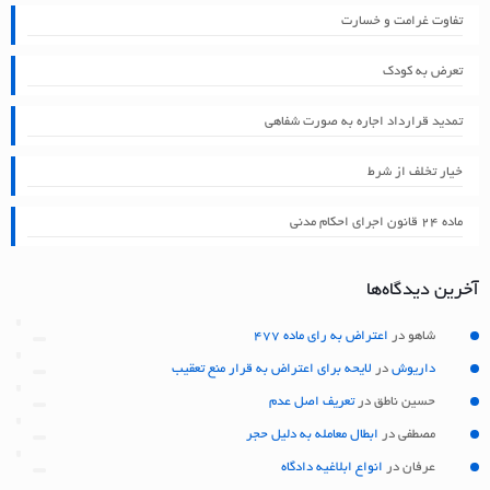
تفاوت غرامت و خسارت
تعرض به کودک
تمدید قرارداد اجاره به صورت شفاهی
خیار تخلف از شرط
ماده ۲۴ قانون اجرای احکام مدنی
آخرین دیدگاه‌ها
شاهو
در
اعتراض به رای ماده 477
داریوش
در
لایحه برای اعتراض به قرار منع تعقیب
حسین ناطق
در
تعریف اصل عدم
مصطفی
در
ابطال معامله به دلیل حجر
عرفان
در
انواع ابلاغیه دادگاه