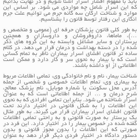
باید با مفهوم افشار اسرار آشنا شویم و در نهایت بدانیم
که این اسرار شامل چه مواردی می شود. بر اساس این
موارد و شناخت ارکان سه گانه جرم می توانیم علت جرم
انگاری این رفتار توسط قانون را بشناسیم.
به طور کلی قانون پزشکان حرفه ای (عمومی و متخصص و
…)، ماماها، داروفروشان و داروسازان و همچنین
پرستاران و سایر مشاغل وابسته به این گروه های ذکر
شده را در دسته بهداشت و درمان قرار می دهد. در کلام
ساده تر قانون افشای اسرار بیماران ناظر به تمام کسانی
است که با بیمار به نحوی سر و کار دارد و ممکن است
اطلاعاتی از او داشته باشند.
شناخت بیمار، نام و نام خانوادگی وی، تمامی اطلاعات مربوط
به بیماری وی، تمام اطلاعات خصوصی و شخصی از جمله
آدرس محل سکونت یا شماره موبایل، نام پزشک معالج،
شرح درمان و … از جمله اطلاعاتی است که به عنوان
اسرار شناخته می شود. بنابراین تمامی افرادی که به نحوی
این اطلاعات را به شکل قانونی در اختیار دارند تحت
قانون افشای اسرار بیماران قرار می گیرند. به طور مثال
یک پرستار به صورت قانونی و به راحتی تمامی اطلاعات
گفته شده در خصوص بیمار را در اختیار دارد. این فرد در
صورتی که این اطلاعات را بدون مجوز قانونی و بدون
دستور دادگاه در اختیار فردی دیگر قرار دهد به عنوان