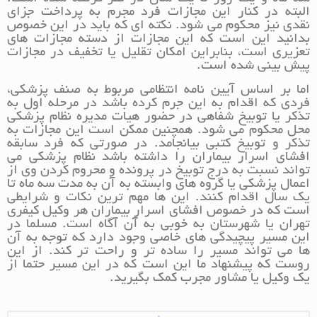
البته در کنار این مجازات فرد مجرم به پرداخت جزای
نقدی نیز محکوم می شود. نکته ای که باید در این خصوص
بدانید این است که این مجازات از دسته مجازات های
تعزیری است، بنابراین امکان تقلیل یا تخفیف در مجازات
پیش بینی شده است.
اما بر اساس آیین نامه انتظامی مربوط به صنف پزشکی،
فردی که اقدام به این جرم کرده باشد در مرحله اول به
تذکر یا توبیخ شفاهی در حضور هیات مدیره نظام پزشکی
محل محکوم می شود. همچنین ممکن است این مجازات به
تذکر و توبیخ کتبی بیانجامد. در صورتی که فرد سابقه
افشای اسرار بیماران را داشته باشد نظام پزشکی می
تواند نسبت به درج توبیخ در پرونده و محروم کردن وی از
اعمال پزشکی یا گروه های وابسته به آن به مدت سه ماه تا
یک سال اقدام کنند. این ها مهم ترین نکات و شرایطی
است که در خصوص افشای اسرار بیماران هر وکیل کیفری
تهران یا شهرستان به خوبی به آن آگاه است. مسلما در
این مسیر پیچیدگی های خاصی وجود دارد که توجه به آن
ها می تواند مسیر را ساده تر و راحت تر کند. از این
روست که پیشنهاد ما این است که در این مسیر حتما از
یک وکیل یا مشاور مجرب کمک بگیرید.