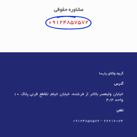
مشاوره حقوقی
09124857572
گروه وکلای پارسا
آدرس
خیابان ولیعصر بالاتر از فرشته، خیابان خیام، تقاطع قرنی پلاک 10
واحد 4/4
تلفن
09124857572
–
٢٦٢١٦٠٧٤