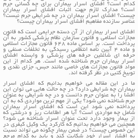
کدام است؟ افشای اسرار بیماران برای چه کسانی جرم
است؟ مدارک لازم جهت اثبات افشای اسرار بیماران
چیست؟ افشای اسرار بیماران در چه شرایطی جرم نیست؟
عناصر سازنده مفاهیم افشای اسرار بیماران چیست؟
افشای اسرار بیماران از آن دسته جرایمی است که قانون
مجازات اسلامی و قانون سازمان نظام پزشکی کشور به آن
پرداخت است. بر اساس ماده 648 قانون مجازات اسلامی
و ماده 4 آیین نامه انتظامی رسیدگی به تخلفات صنفی و
حرفه ای شاغلین حرفه های پزشکی و وابسته افشای
اسرار بیماران جرم شناخته شده است. هر کدام از این
مواد قانون مجازات های خاصی مانند حبس، جزای نقدی و
توبیخ کتبی در نظر گرفته اند.
ما در این مقاله می خواهیم بدانیم که افشای اسرار
بیماران چه شرایطی دارد؟ در چه حالت هایی می توان این
افشا را به عنوان جرم دانست و در چه شرایطی به عنوان
جرم شناخته نمی شود؟ یکی از مهم ترین مواردی که به آن
پرداخته نمی شود این است که افشای اسرار بیماران
شامل چه مواردی است؟ آیا هر اطلاعات ریز و درشتی که
از بیمار وجود دارد تحت عنوان اسرار شناخته می شود؟
همچنین می خواهیم بدانیم که کارکرد یک وکیل کیفری در
این خصوص چیست؟ در ضمن بیمار چگونه می تواند نسبت
به افشار اسرار خود شکایت کند و باید به کدام مرجع