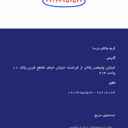
09124857572
گروه وکلای پارسا
آدرس
خیابان ولیعصر بالاتر از فرشته، خیابان خیام، تقاطع قرنی پلاک 10
واحد 4/4
تلفن
09124857572
–
٢٦٢١٦٠٧٤
جستجوی سریع