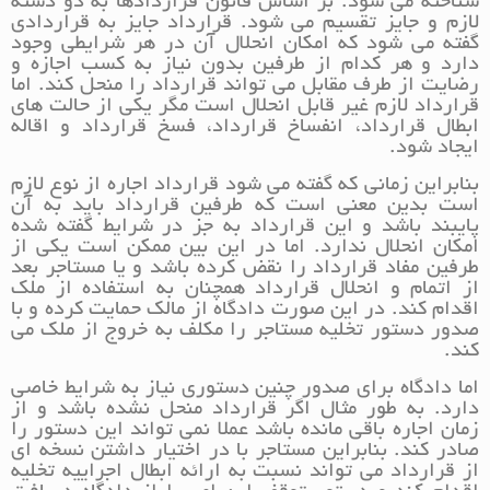
شناخته می شود. بر اساس قانون قراردادها به دو دسته
لازم و جایز تقسیم می شود. قرارداد جایز به قراردادی
گفته می شود که امکان انحلال آن در هر شرایطی وجود
دارد و هر کدام از طرفین بدون نیاز به کسب اجازه و
رضایت از طرف مقابل می تواند قرارداد را منحل کند. اما
قرارداد لازم غیر قابل انحلال است مگر یکی از حالت های
ابطال قرارداد، انفساخ قرارداد، فسخ قرارداد و اقاله
ایجاد شود.
بنابراین زمانی که گفته می شود قرارداد اجاره از نوع لازم
است بدین معنی است که طرفین قرارداد باید به آن
پایبند باشد و این قرارداد به جز در شرایط گفته شده
امکان انحلال ندارد. اما در این بین ممکن است یکی از
طرفین مفاد قرارداد را نقض کرده باشد و یا مستاجر بعد
از اتمام و انحلال قرارداد همچنان به استفاده از ملک
اقدام کند. در این صورت دادگاه از مالک حمایت کرده و با
صدور دستور تخلیه مستاجر را مکلف به خروج از ملک می
کند.
اما دادگاه برای صدور چنین دستوری نیاز به شرایط خاصی
دارد. به طور مثال اگر قرارداد منحل نشده باشد و از
زمان اجاره باقی مانده باشد عملا نمی تواند این دستور را
صادر کند. بنابراین مستاجر با در اختیار داشتن نسخه ای
از قرارداد می تواند نسبت به ارائه ابطال اجراییه تخلیه